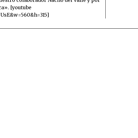
ca». [youtube
S0UsE&w=560&h=315]