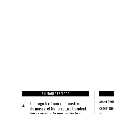
SALMONES FRESCOS
Albert Petit
Del pogo británico al ‘mainstream’
ceremone
de masas: el Mallorca Live Occident
borda su edición más mutante y