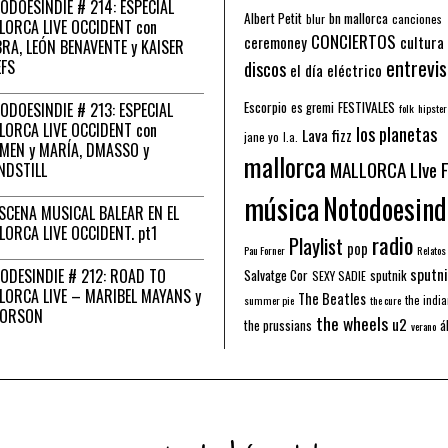
ODOESINDIE # 214: ESPECIAL
Albert Petit
bn mallorca
blur
canciones
LORCA LIVE OCCIDENT con
CONCIERTOS
ceremoney
cultura
RA, LEÓN BENAVENTE y KAISER
entrevis
EFS
discos
el día eléctrico
Escorpio
FESTIVALES
ODOESINDIE # 213: ESPECIAL
es gremi
folk
hipster
LORCA LIVE OCCIDENT con
los planetas
Lava fizz
jane yo
l.a.
MEN y MARÍA, DMASSO y
mallorca
MALLORCA LIve 
NDSTILL
música
Notodoesind
ESCENA MUSICAL BALEAR EN EL
LORCA LIVE OCCIDENT. pt1
radio
Playlist
pop
Pau Forner
Relatos
sputni
ODESINDIE # 212: ROAD TO
Salvatge Cor
sputnik
SEXY SADIE
LORCA LIVE – MARIBEL MAYANS y
The Beatles
the indi
summer pie
the cure
 ORSON
the wheels
u2
á
the prussians
verano