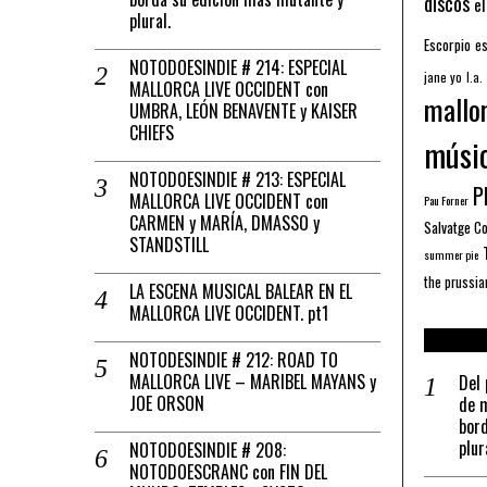
discos
el
plural.
Escorpio
es
NOTODOESINDIE # 214: ESPECIAL
jane yo
l.a.
MALLORCA LIVE OCCIDENT con
mallo
UMBRA, LEÓN BENAVENTE y KAISER
CHIEFS
músi
NOTODOESINDIE # 213: ESPECIAL
Pl
MALLORCA LIVE OCCIDENT con
Pau Forner
CARMEN y MARÍA, DMASSO y
Salvatge C
STANDSTILL
summer pie
the prussia
LA ESCENA MUSICAL BALEAR EN EL
MALLORCA LIVE OCCIDENT. pt1
NOTODESINDIE # 212: ROAD TO
MALLORCA LIVE – MARIBEL MAYANS y
Del 
JOE ORSON
de m
bord
plur
NOTODOESINDIE # 208:
NOTODOESCRANC con FIN DEL