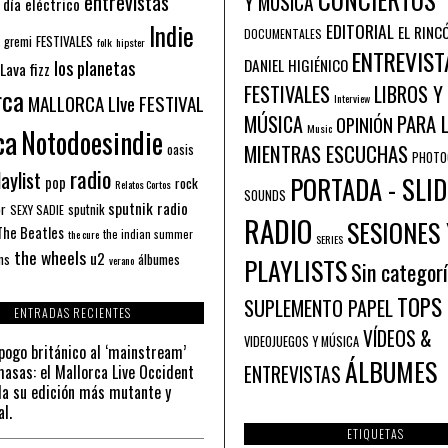
entrevistas
Y MÚSICA
 día eléctrico
Indie
EDITORIAL
EL RINC
DOCUMENTALES
FESTIVALES
 gremi
folk
hipster
ENTREVIST
los planetas
DANIEL HIGIÉNICO
Lava fizz
FESTIVALES
LIBROS Y
rca
MALLORCA LIve FESTIVAL
Interview
PARA 
MÚSICA
OPINIÓN
ca
Music
Notodoesindie
MIENTRAS ESCUCHAS
oasis
PHOTO
radio
aylist
PORTADA - SLID
pop
rock
Relatos Cortos
SOUNDS
sputnik radio
or
sputnik
SEXY SADIE
RADIO
SESIONES 
The Beatles
the indian summer
the cure
SERIES
the wheels
u2
álbumes
ns
PLAYLISTS
verano
Sin categor
TOPS
SUPLEMENTO PAPEL
ENTRADAS RECIENTES
VÍDEOS &
VIDEOJUEGOS Y MÚSICA
pogo británico al ‘mainstream’
ÁLBUMES
asas: el Mallorca Live Occident
ENTREVISTAS
a su edición más mutante y
al.
ETIQUETAS