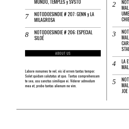
MUNDO, TEMPLES y SVSTO
NOT
MAL
UMB
NOTODOESINDIE # 207: GENN y LA
CHI
MILAGROSA
NOT
NOTODOESINDIE # 206: ESPECIAL
MAL
SILOÉ
CAR
STA
ABOUT US
LA 
MAL
Labore nonumes te vel, vis id errem tantas tempor.
Solet quidam salutatus at quo. Tantas comprehensam
NOT
te sea, usu sanctus similique ei. Viderer admodum
MAL
mea et, probo tantas alienum ne vim.
JOE