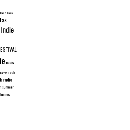
David Bowie
tas
Indie
FESTIVAL
ie
oasis
rock
 Cortos
k radio
an summer
lbumes