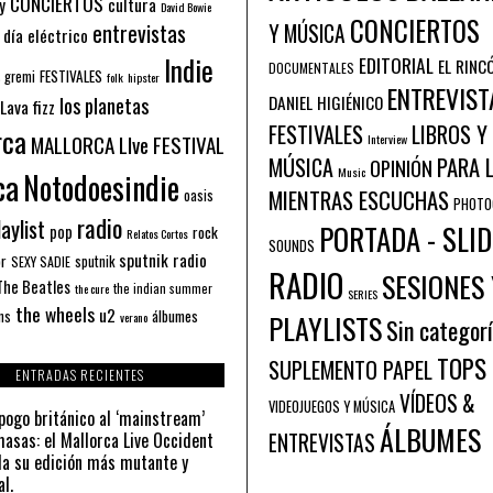
CONCIERTOS
y
cultura
David Bowie
CONCIERTOS
entrevistas
Y MÚSICA
 día eléctrico
Indie
EDITORIAL
EL RINC
DOCUMENTALES
FESTIVALES
 gremi
folk
hipster
ENTREVIST
los planetas
DANIEL HIGIÉNICO
Lava fizz
FESTIVALES
LIBROS Y
rca
MALLORCA LIve FESTIVAL
Interview
PARA 
MÚSICA
OPINIÓN
ca
Music
Notodoesindie
MIENTRAS ESCUCHAS
oasis
PHOTO
radio
aylist
PORTADA - SLID
pop
rock
Relatos Cortos
SOUNDS
sputnik radio
or
sputnik
SEXY SADIE
RADIO
SESIONES 
The Beatles
the indian summer
the cure
SERIES
the wheels
u2
álbumes
ns
PLAYLISTS
verano
Sin categor
TOPS
SUPLEMENTO PAPEL
ENTRADAS RECIENTES
VÍDEOS &
VIDEOJUEGOS Y MÚSICA
pogo británico al ‘mainstream’
ÁLBUMES
asas: el Mallorca Live Occident
ENTREVISTAS
a su edición más mutante y
al.