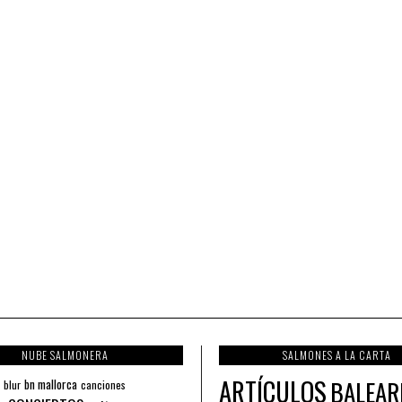
NUBE SALMONERA
SALMONES A LA CARTA
ARTÍCULOS
BALEAR
bn mallorca
blur
canciones