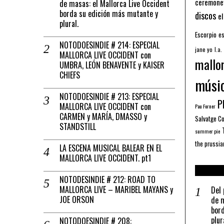
ceremone
de masas: el Mallorca Live Occident
borda su edición más mutante y
discos
el
plural.
Escorpio
es
NOTODOESINDIE # 214: ESPECIAL
jane yo
l.a.
MALLORCA LIVE OCCIDENT con
mallo
UMBRA, LEÓN BENAVENTE y KAISER
CHIEFS
músi
NOTODOESINDIE # 213: ESPECIAL
Pl
MALLORCA LIVE OCCIDENT con
Pau Forner
CARMEN y MARÍA, DMASSO y
Salvatge C
STANDSTILL
summer pie
the prussia
LA ESCENA MUSICAL BALEAR EN EL
MALLORCA LIVE OCCIDENT. pt1
NOTODESINDIE # 212: ROAD TO
MALLORCA LIVE – MARIBEL MAYANS y
Del 
JOE ORSON
de m
bord
plur
NOTODOESINDIE # 208: