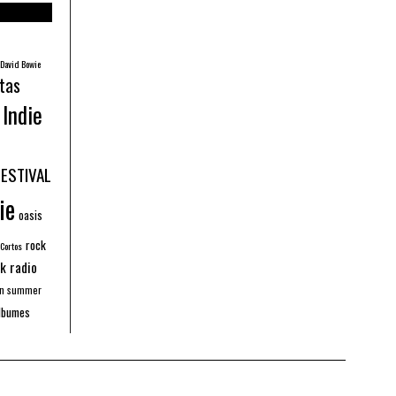
David Bowie
tas
Indie
FESTIVAL
ie
oasis
rock
 Cortos
k radio
an summer
lbumes