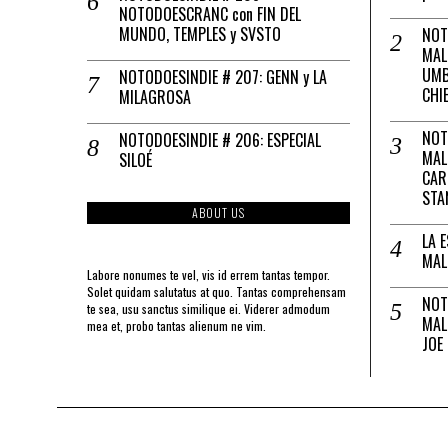
NOTODOESCRANC con FIN DEL
MUNDO, TEMPLES y SVSTO
NOT
MAL
UMB
NOTODOESINDIE # 207: GENN y LA
CHI
MILAGROSA
NOT
NOTODOESINDIE # 206: ESPECIAL
MAL
SILOÉ
CAR
STA
ABOUT US
LA 
MAL
Labore nonumes te vel, vis id errem tantas tempor.
Solet quidam salutatus at quo. Tantas comprehensam
NOT
te sea, usu sanctus similique ei. Viderer admodum
MAL
mea et, probo tantas alienum ne vim.
JOE