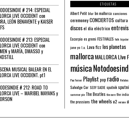
ETIQUETAS
ODOESINDIE # 214: ESPECIAL
Albert Petit
bn mallorca
blur
canciones
LORCA LIVE OCCIDENT con
CONCIERTOS
ceremoney
cultura
RA, LEÓN BENAVENTE y KAISER
entrevis
EFS
discos
el día eléctrico
Escorpio
FESTIVALES
ODOESINDIE # 213: ESPECIAL
es gremi
folk
hipster
LORCA LIVE OCCIDENT con
los planetas
Lava fizz
jane yo
l.a.
MEN y MARÍA, DMASSO y
mallorca
MALLORCA LIve 
NDSTILL
música
Notodoesind
ESCENA MUSICAL BALEAR EN EL
LORCA LIVE OCCIDENT. pt1
radio
Playlist
pop
Pau Forner
Relatos
sputni
ODESINDIE # 212: ROAD TO
Salvatge Cor
sputnik
SEXY SADIE
LORCA LIVE – MARIBEL MAYANS y
The Beatles
the indi
summer pie
the cure
 ORSON
the wheels
u2
á
the prussians
verano