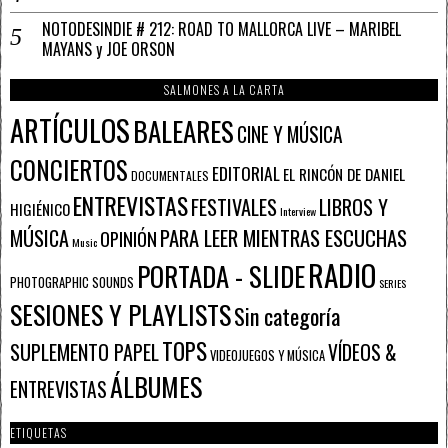
NOTODESINDIE # 212: ROAD TO MALLORCA LIVE – MARIBEL
MAYANS y JOE ORSON
SALMONES A LA CARTA
ARTÍCULOS
BALEARES
CINE Y MÚSICA
CONCIERTOS
EDITORIAL
EL RINCÓN DE DANIEL
DOCUMENTALES
ENTREVISTAS
FESTIVALES
LIBROS Y
HIGIÉNICO
Interview
PARA LEER MIENTRAS ESCUCHAS
MÚSICA
OPINIÓN
Music
RADIO
PORTADA - SLIDE
PHOTOGRAPHIC SOUNDS
SERIES
SESIONES Y PLAYLISTS
Sin categoría
TOPS
SUPLEMENTO PAPEL
VÍDEOS &
VIDEOJUEGOS Y MÚSICA
ÁLBUMES
ENTREVISTAS
ETIQUETAS