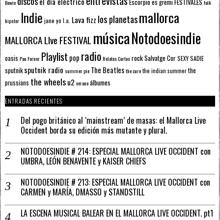
entrevistas
discos
el día eléctrico
Escorpio
FESTIVALES
es gremi
Bowie
folk
mallorca
Indie
los planetas
Lava fizz
jane yo
l.a.
hipster
música
Notodoesindie
MALLORCA LIve FESTIVAL
radio
Playlist
pop
rock
Salvatge Cor
oasis
SEXY SADIE
Pau Forner
Relatos Cortos
sputnik radio
The Beatles
sputnik
the
the indian summer
summer pie
the cure
the wheels
u2
álbumes
prussians
verano
ENTRADAS RECIENTES
Del pogo británico al ‘mainstream’ de masas: el Mallorca Live
Occident borda su edición más mutante y plural.
NOTODOESINDIE # 214: ESPECIAL MALLORCA LIVE OCCIDENT con
UMBRA, LEÓN BENAVENTE y KAISER CHIEFS
NOTODOESINDIE # 213: ESPECIAL MALLORCA LIVE OCCIDENT con
CARMEN y MARÍA, DMASSO y STANDSTILL
LA ESCENA MUSICAL BALEAR EN EL MALLORCA LIVE OCCIDENT. pt1