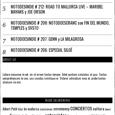
NOTODESINDIE # 212: ROAD TO MALLORCA LIVE – MARIBEL
MAYANS y JOE ORSON
NOTODOESINDIE # 208: NOTODOESCRANC con FIN DEL MUNDO,
TEMPLES y SVSTO
NOTODOESINDIE # 207: GENN y LA MILAGROSA
NOTODOESINDIE # 206: ESPECIAL SILOÉ
ABOUT US
Labore nonumes te vel, vis id errem tantas tempor. Solet quidam salutatus at quo. Tantas
comprehensam te sea, usu sanctus similique ei. Viderer admodum mea et, probo tantas
alienum ne vim.
NUBE SALMONERA
CONCIERTOS
ceremoney
cultura
Albert Petit
bn mallorca
blur
canciones
David