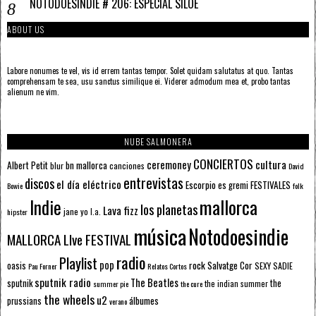
NOTODOESINDIE # 206: ESPECIAL SILOÉ
ABOUT US
Labore nonumes te vel, vis id errem tantas tempor. Solet quidam salutatus at quo. Tantas
comprehensam te sea, usu sanctus similique ei. Viderer admodum mea et, probo tantas
alienum ne vim.
NUBE SALMONERA
CONCIERTOS
ceremoney
cultura
Albert Petit
bn mallorca
blur
canciones
David
entrevistas
discos
el día eléctrico
Escorpio
FESTIVALES
es gremi
Bowie
folk
mallorca
Indie
los planetas
Lava fizz
jane yo
l.a.
hipster
música
Notodoesindie
MALLORCA LIve FESTIVAL
radio
Playlist
pop
rock
Salvatge Cor
oasis
SEXY SADIE
Pau Forner
Relatos Cortos
sputnik radio
The Beatles
sputnik
the
the indian summer
summer pie
the cure
the wheels
u2
álbumes
prussians
verano