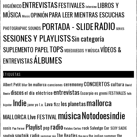
ENTREVISTAS
FESTIVALES
LIBROS Y
HIGIÉNICO
Interview
PARA LEER MIENTRAS ESCUCHAS
MÚSICA
OPINIÓN
Music
RADIO
PORTADA - SLIDE
PHOTOGRAPHIC SOUNDS
SERIES
SESIONES Y PLAYLISTS
Sin categoría
TOPS
SUPLEMENTO PAPEL
VÍDEOS &
VIDEOJUEGOS Y MÚSICA
ÁLBUMES
ENTREVISTAS
ETIQUETAS
CONCIERTOS
ceremoney
cultura
Albert Petit
bn mallorca
blur
canciones
David
entrevistas
discos
el día eléctrico
Escorpio
FESTIVALES
es gremi
Bowie
folk
mallorca
Indie
los planetas
Lava fizz
jane yo
l.a.
hipster
música
Notodoesindie
MALLORCA LIve FESTIVAL
radio
Playlist
pop
rock
Salvatge Cor
oasis
SEXY SADIE
Pau Forner
Relatos Cortos
sputnik radio
The Beatles
sputnik
the
the indian summer
summer pie
the cure