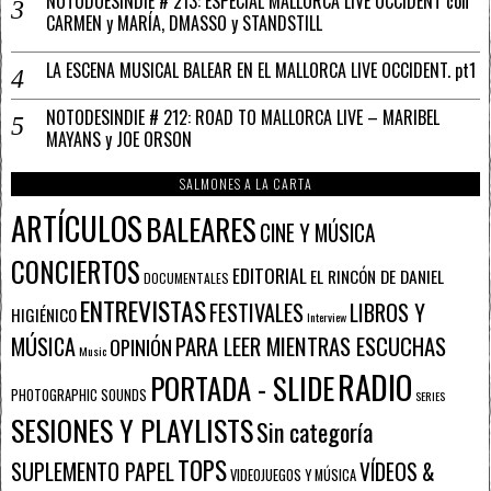
NOTODOESINDIE # 213: ESPECIAL MALLORCA LIVE OCCIDENT con
CARMEN y MARÍA, DMASSO y STANDSTILL
LA ESCENA MUSICAL BALEAR EN EL MALLORCA LIVE OCCIDENT. pt1
NOTODESINDIE # 212: ROAD TO MALLORCA LIVE – MARIBEL
MAYANS y JOE ORSON
SALMONES A LA CARTA
ARTÍCULOS
BALEARES
CINE Y MÚSICA
CONCIERTOS
EDITORIAL
EL RINCÓN DE DANIEL
DOCUMENTALES
ENTREVISTAS
FESTIVALES
LIBROS Y
HIGIÉNICO
Interview
PARA LEER MIENTRAS ESCUCHAS
MÚSICA
OPINIÓN
Music
RADIO
PORTADA - SLIDE
PHOTOGRAPHIC SOUNDS
SERIES
SESIONES Y PLAYLISTS
Sin categoría
TOPS
SUPLEMENTO PAPEL
VÍDEOS &
VIDEOJUEGOS Y MÚSICA