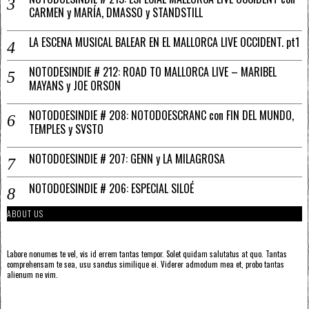
CARMEN y MARÍA, DMASSO y STANDSTILL
LA ESCENA MUSICAL BALEAR EN EL MALLORCA LIVE OCCIDENT. pt1
NOTODESINDIE # 212: ROAD TO MALLORCA LIVE – MARIBEL
MAYANS y JOE ORSON
NOTODOESINDIE # 208: NOTODOESCRANC con FIN DEL MUNDO,
TEMPLES y SVSTO
NOTODOESINDIE # 207: GENN y LA MILAGROSA
NOTODOESINDIE # 206: ESPECIAL SILOÉ
ABOUT US
Labore nonumes te vel, vis id errem tantas tempor. Solet quidam salutatus at quo. Tantas
comprehensam te sea, usu sanctus similique ei. Viderer admodum mea et, probo tantas
alienum ne vim.