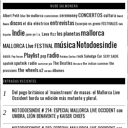
NUBE SALMONERA
CONCIERTOS
ceremoney
cultura
Albert Petit
bn mallorca
blur
canciones
David
entrevistas
discos
el día eléctrico
Escorpio
FESTIVALES
es gremi
Bowie
folk
mallorca
Indie
los planetas
Lava fizz
jane yo
l.a.
hipster
música
Notodoesindie
MALLORCA LIve FESTIVAL
radio
Playlist
pop
rock
Salvatge Cor
oasis
SEXY SADIE
Pau Forner
Relatos Cortos
sputnik radio
The Beatles
sputnik
the
the indian summer
summer pie
the cure
the wheels
u2
álbumes
prussians
verano
ENTRADAS RECIENTES
Del pogo británico al ‘mainstream’ de masas: el Mallorca Live
Occident borda su edición más mutante y plural.
NOTODOESINDIE # 214: ESPECIAL MALLORCA LIVE OCCIDENT con
UMBRA, LEÓN BENAVENTE y KAISER CHIEFS