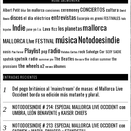
NUBE SALMONERA
CONCIERTOS
ceremoney
cultura
Albert Petit
bn mallorca
blur
canciones
David
entrevistas
discos
el día eléctrico
Escorpio
FESTIVALES
es gremi
Bowie
folk
mallorca
Indie
los planetas
Lava fizz
jane yo
l.a.
hipster
música
Notodoesindie
MALLORCA LIve FESTIVAL
radio
Playlist
pop
rock
Salvatge Cor
oasis
SEXY SADIE
Pau Forner
Relatos Cortos
sputnik radio
The Beatles
sputnik
the
the indian summer
summer pie
the cure
the wheels
u2
álbumes
prussians
verano
ENTRADAS RECIENTES
Del pogo británico al ‘mainstream’ de masas: el Mallorca Live
Occident borda su edición más mutante y plural.
NOTODOESINDIE # 214: ESPECIAL MALLORCA LIVE OCCIDENT con
UMBRA, LEÓN BENAVENTE y KAISER CHIEFS
NOTODOESINDIE # 213: ESPECIAL MALLORCA LIVE OCCIDENT con