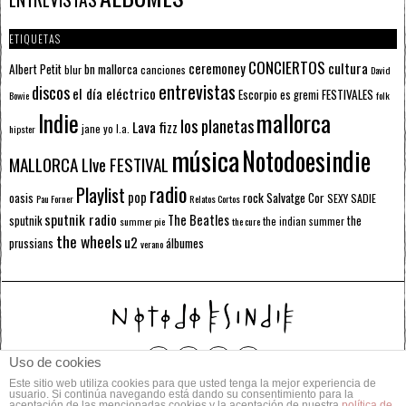
ETIQUETAS
CONCIERTOS
ceremoney
cultura
Albert Petit
bn mallorca
blur
canciones
David
entrevistas
discos
el día eléctrico
Escorpio
FESTIVALES
es gremi
Bowie
folk
mallorca
Indie
los planetas
Lava fizz
jane yo
l.a.
hipster
música
Notodoesindie
MALLORCA LIve FESTIVAL
radio
Playlist
pop
rock
Salvatge Cor
oasis
SEXY SADIE
Pau Forner
Relatos Cortos
sputnik radio
The Beatles
sputnik
the
the indian summer
summer pie
the cure
the wheels
u2
álbumes
prussians
verano
Uso de cookies
Este sitio web utiliza cookies para que usted tenga la mejor experiencia de
© 2014 Todos los derechos reservados.
usuario. Si continúa navegando está dando su consentimiento para la
aceptación de las mencionadas cookies y la aceptación de nuestra
política de