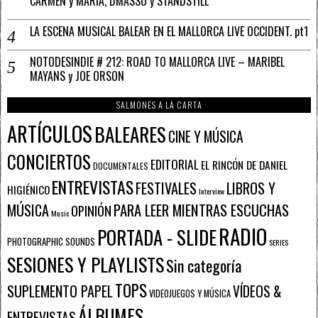
CARMEN y MARÍA, DMASSO y STANDSTILL
LA ESCENA MUSICAL BALEAR EN EL MALLORCA LIVE OCCIDENT. pt1
NOTODESINDIE # 212: ROAD TO MALLORCA LIVE – MARIBEL
MAYANS y JOE ORSON
SALMONES A LA CARTA
ARTÍCULOS
BALEARES
CINE Y MÚSICA
CONCIERTOS
EDITORIAL
EL RINCÓN DE DANIEL
DOCUMENTALES
ENTREVISTAS
FESTIVALES
LIBROS Y
HIGIÉNICO
Interview
PARA LEER MIENTRAS ESCUCHAS
MÚSICA
OPINIÓN
Music
RADIO
PORTADA - SLIDE
PHOTOGRAPHIC SOUNDS
SERIES
SESIONES Y PLAYLISTS
Sin categoría
TOPS
SUPLEMENTO PAPEL
VÍDEOS &
VIDEOJUEGOS Y MÚSICA
ÁLBUMES
ENTREVISTAS