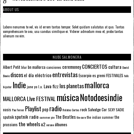
ABOUT US
Labore nonumes te vel, vis id errem tantas tempor. Solet quidam salutatus at quo. Tantas
comprehensam te sea, usu sanctus similique ei. Viderer admodum mea et, probo tantas
alienum ne vim.
NUBE SALMONERA
CONCIERTOS
ceremoney
cultura
Albert Petit
bn mallorca
blur
canciones
David
entrevistas
discos
el día eléctrico
Escorpio
FESTIVALES
es gremi
Bowie
folk
mallorca
Indie
los planetas
Lava fizz
jane yo
l.a.
hipster
música
Notodoesindie
MALLORCA LIve FESTIVAL
radio
Playlist
pop
rock
Salvatge Cor
oasis
SEXY SADIE
Pau Forner
Relatos Cortos
sputnik radio
The Beatles
sputnik
the
the indian summer
summer pie
the cure
the wheels
u2
álbumes
prussians
verano