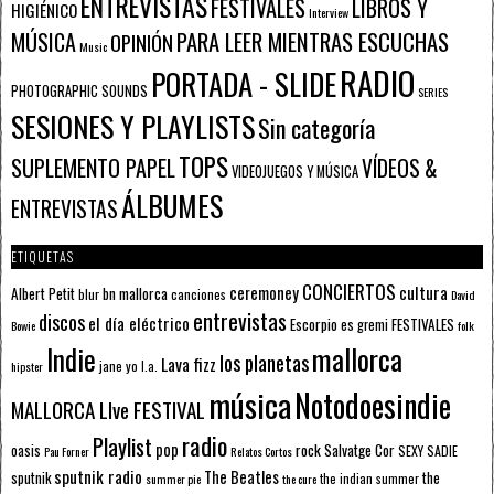
ENTREVISTAS
FESTIVALES
LIBROS Y
HIGIÉNICO
Interview
PARA LEER MIENTRAS ESCUCHAS
MÚSICA
OPINIÓN
Music
RADIO
PORTADA - SLIDE
PHOTOGRAPHIC SOUNDS
SERIES
SESIONES Y PLAYLISTS
Sin categoría
TOPS
SUPLEMENTO PAPEL
VÍDEOS &
VIDEOJUEGOS Y MÚSICA
ÁLBUMES
ENTREVISTAS
ETIQUETAS
CONCIERTOS
ceremoney
cultura
Albert Petit
bn mallorca
blur
canciones
David
entrevistas
discos
el día eléctrico
Escorpio
FESTIVALES
es gremi
Bowie
folk
mallorca
Indie
los planetas
Lava fizz
jane yo
l.a.
hipster
música
Notodoesindie
MALLORCA LIve FESTIVAL
radio
Playlist
pop
rock
Salvatge Cor
oasis
SEXY SADIE
Pau Forner
Relatos Cortos
sputnik radio
The Beatles
sputnik
the
the indian summer
summer pie
the cure