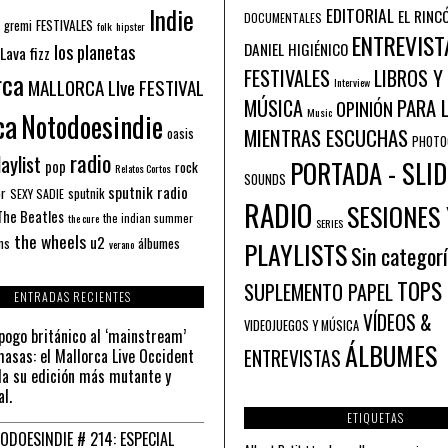
Indie
EDITORIAL
EL RINC
DOCUMENTALES
FESTIVALES
 gremi
folk
hipster
ENTREVIST
los planetas
DANIEL HIGIÉNICO
Lava fizz
FESTIVALES
LIBROS Y
rca
MALLORCA LIve FESTIVAL
Interview
PARA 
MÚSICA
OPINIÓN
ca
Music
Notodoesindie
MIENTRAS ESCUCHAS
oasis
PHOTO
radio
aylist
PORTADA - SLID
pop
rock
Relatos Cortos
SOUNDS
sputnik radio
or
sputnik
SEXY SADIE
RADIO
SESIONES 
The Beatles
the indian summer
the cure
SERIES
the wheels
u2
álbumes
ns
PLAYLISTS
verano
Sin categor
TOPS
SUPLEMENTO PAPEL
ENTRADAS RECIENTES
VÍDEOS &
VIDEOJUEGOS Y MÚSICA
pogo británico al ‘mainstream’
ÁLBUMES
asas: el Mallorca Live Occident
ENTREVISTAS
a su edición más mutante y
al.
ETIQUETAS
ODOESINDIE # 214: ESPECIAL