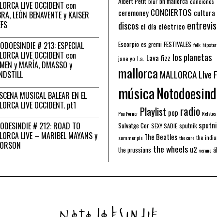
Albert Petit
bn mallorca
blur
canciones
LORCA LIVE OCCIDENT con
CONCIERTOS
ceremoney
cultura
RA, LEÓN BENAVENTE y KAISER
entrevis
EFS
discos
el día eléctrico
Escorpio
FESTIVALES
ODOESINDIE # 213: ESPECIAL
es gremi
folk
hipster
LORCA LIVE OCCIDENT con
los planetas
Lava fizz
jane yo
l.a.
MEN y MARÍA, DMASSO y
mallorca
MALLORCA LIve 
NDSTILL
música
Notodoesind
ESCENA MUSICAL BALEAR EN EL
LORCA LIVE OCCIDENT. pt1
radio
Playlist
pop
Pau Forner
Relatos
sputni
ODESINDIE # 212: ROAD TO
Salvatge Cor
sputnik
SEXY SADIE
LORCA LIVE – MARIBEL MAYANS y
The Beatles
the indi
summer pie
the cure
 ORSON
the wheels
u2
á
the prussians
verano