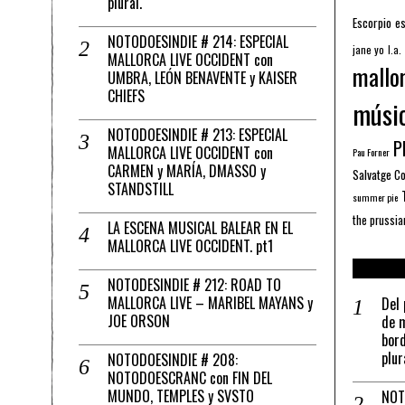
plural.
Escorpio
es
NOTODOESINDIE # 214: ESPECIAL
jane yo
l.a.
MALLORCA LIVE OCCIDENT con
mallo
UMBRA, LEÓN BENAVENTE y KAISER
CHIEFS
músi
NOTODOESINDIE # 213: ESPECIAL
Pl
MALLORCA LIVE OCCIDENT con
Pau Forner
CARMEN y MARÍA, DMASSO y
Salvatge C
STANDSTILL
summer pie
the prussia
LA ESCENA MUSICAL BALEAR EN EL
MALLORCA LIVE OCCIDENT. pt1
NOTODESINDIE # 212: ROAD TO
MALLORCA LIVE – MARIBEL MAYANS y
Del 
JOE ORSON
de m
bord
plur
NOTODOESINDIE # 208:
NOTODOESCRANC con FIN DEL
MUNDO, TEMPLES y SVSTO
NOT