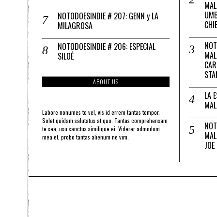
MAL
UMB
NOTODOESINDIE # 207: GENN y LA
CHI
MILAGROSA
NOT
NOTODOESINDIE # 206: ESPECIAL
MAL
SILOÉ
CAR
STA
ABOUT US
LA 
MAL
Labore nonumes te vel, vis id errem tantas tempor.
Solet quidam salutatus at quo. Tantas comprehensam
NOT
te sea, usu sanctus similique ei. Viderer admodum
MAL
mea et, probo tantas alienum ne vim.
JOE