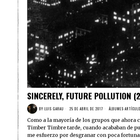
SINCERELY, FUTURE POLLUTION (
BY
LUIS GARAU
25 DE ABRIL DE 2017
ÁLBUMES
·
ARTÍCUL
Como a la mayoría de los grupos que ahora ca
Timber Timbre tarde, cuando acababan de pub
me esfuerzo por desgranar con poca fortuna. 