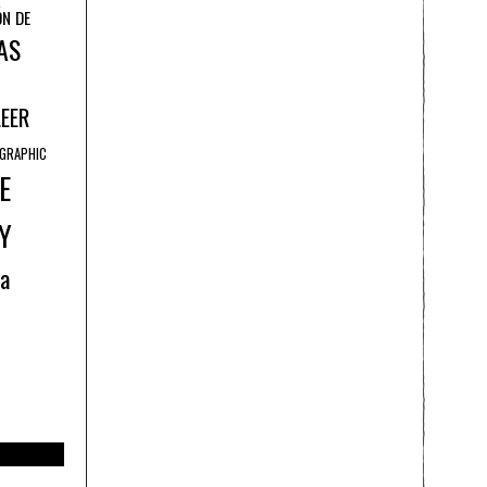
ÓN DE
AS
LEER
GRAPHIC
E
Y
ía