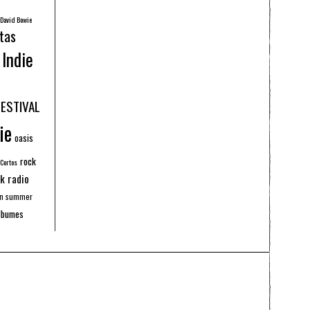
David Bowie
tas
Indie
FESTIVAL
ie
oasis
rock
 Cortos
k radio
an summer
lbumes