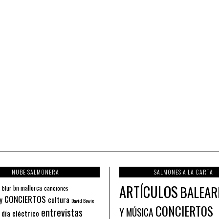
NUBE SALMONERA
SALMONES A LA CARTA
ARTÍCULOS
BALEAR
bn mallorca
blur
canciones
CONCIERTOS
y
cultura
David Bowie
CONCIERTOS
entrevistas
Y MÚSICA
 día eléctrico