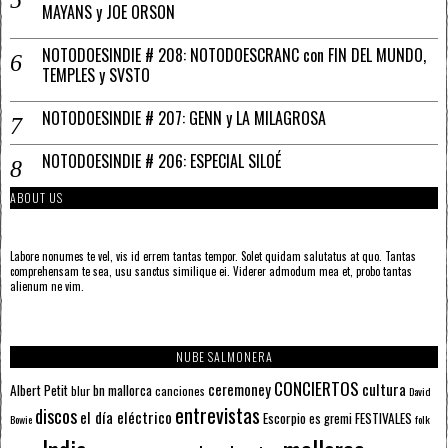
MAYANS y JOE ORSON
NOTODOESINDIE # 208: NOTODOESCRANC con FIN DEL MUNDO,
TEMPLES y SVSTO
NOTODOESINDIE # 207: GENN y LA MILAGROSA
NOTODOESINDIE # 206: ESPECIAL SILOÉ
ABOUT US
Labore nonumes te vel, vis id errem tantas tempor. Solet quidam salutatus at quo. Tantas
comprehensam te sea, usu sanctus similique ei. Viderer admodum mea et, probo tantas
alienum ne vim.
NUBE SALMONERA
CONCIERTOS
ceremoney
cultura
Albert Petit
bn mallorca
blur
canciones
David
entrevistas
discos
el día eléctrico
Escorpio
FESTIVALES
es gremi
Bowie
folk