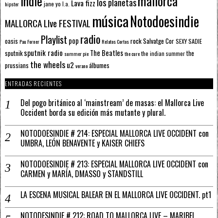
mallorca
Indie
los planetas
Lava fizz
jane yo
l.a.
hipster
música
Notodoesindie
MALLORCA LIve FESTIVAL
radio
Playlist
pop
rock
Salvatge Cor
oasis
SEXY SADIE
Pau Forner
Relatos Cortos
sputnik radio
The Beatles
sputnik
the
the indian summer
summer pie
the cure
the wheels
u2
álbumes
prussians
verano
ENTRADAS RECIENTES
Del pogo británico al ‘mainstream’ de masas: el Mallorca Live
Occident borda su edición más mutante y plural.
NOTODOESINDIE # 214: ESPECIAL MALLORCA LIVE OCCIDENT con
UMBRA, LEÓN BENAVENTE y KAISER CHIEFS
NOTODOESINDIE # 213: ESPECIAL MALLORCA LIVE OCCIDENT con
CARMEN y MARÍA, DMASSO y STANDSTILL
LA ESCENA MUSICAL BALEAR EN EL MALLORCA LIVE OCCIDENT. pt1
NOTODESINDIE # 212: ROAD TO MALLORCA LIVE – MARIBEL