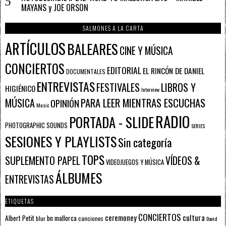
MAYANS y JOE ORSON
SALMONES A LA CARTA
ARTÍCULOS
BALEARES
CINE Y MÚSICA
CONCIERTOS
EDITORIAL
EL RINCÓN DE DANIEL
DOCUMENTALES
ENTREVISTAS
FESTIVALES
LIBROS Y
HIGIÉNICO
Interview
PARA LEER MIENTRAS ESCUCHAS
MÚSICA
OPINIÓN
Music
RADIO
PORTADA - SLIDE
PHOTOGRAPHIC SOUNDS
SERIES
SESIONES Y PLAYLISTS
Sin categoría
TOPS
SUPLEMENTO PAPEL
VÍDEOS &
VIDEOJUEGOS Y MÚSICA
ÁLBUMES
ENTREVISTAS
ETIQUETAS
CONCIERTOS
ceremoney
cultura
Albert Petit
bn mallorca
blur
canciones
David