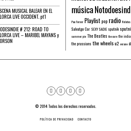
música
Notodoesind
ESCENA MUSICAL BALEAR EN EL
LORCA LIVE OCCIDENT. pt1
radio
Playlist
pop
Pau Forner
Relatos
sputni
ODESINDIE # 212: ROAD TO
Salvatge Cor
sputnik
SEXY SADIE
LORCA LIVE – MARIBEL MAYANS y
The Beatles
the indi
summer pie
the cure
 ORSON
the wheels
u2
á
the prussians
verano
© 2014 Todos los derechos reservados.
POLÍTICA DE PRIVACIDAD
CONTACTO