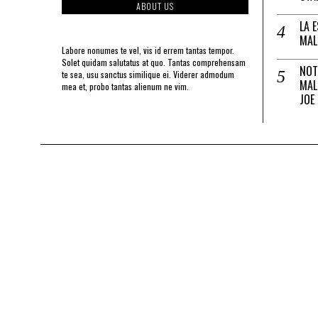
ABOUT US
LA 
MAL
Labore nonumes te vel, vis id errem tantas tempor.
Solet quidam salutatus at quo. Tantas comprehensam
NOT
te sea, usu sanctus similique ei. Viderer admodum
MAL
mea et, probo tantas alienum ne vim.
JOE