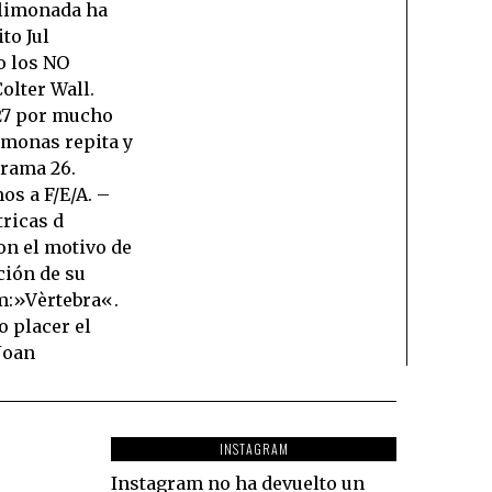
 limonada ha
to Jul
 los NO
olter Wall.
7 por mucho
amonas repita y
rama 26.
os a F/E/A. –
tricas d
on el motivo de
ción de su
m:»Vèrtebra«.
o placer el
Joan
INSTAGRAM
Instagram no ha devuelto un