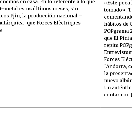
enemos en casa. En lo referente a lo que
«Este poca
t–metal estos últimos meses, sin
tomado». Ti
icos Pjin, la producción nacional –
comentando
 autárquica -que Forces Elèctriques
hábitos de C
a
POPgrama 2
que El Pint
repita POPg
Entrevistam
Forces Eléc
´Andorra, c
la presenta
nuevo albú
Un auténtic
contar con 