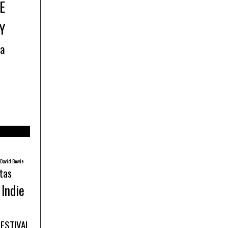
E
Y
ía
David Bowie
tas
Indie
FESTIVAL