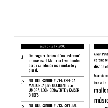
SALMONES FRESCOS
Albert Petit
Del pogo británico al ‘mainstream’
ceremone
de masas: el Mallorca Live Occident
borda su edición más mutante y
discos
el
plural.
Escorpio
es
NOTODOESINDIE # 214: ESPECIAL
jane yo
l.a.
MALLORCA LIVE OCCIDENT con
mallo
UMBRA, LEÓN BENAVENTE y KAISER
CHIEFS
músi
NOTODOESINDIE # 213: ESPECIAL