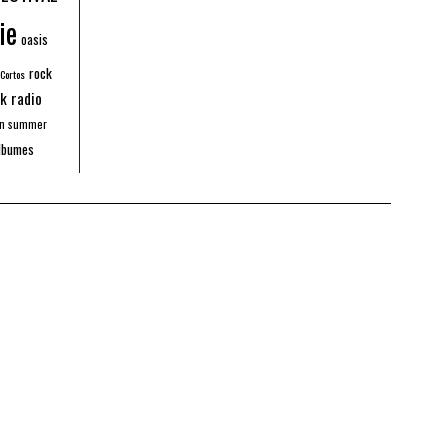
ie
oasis
rock
 Cortos
k radio
an summer
lbumes