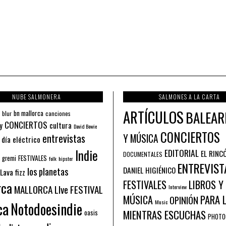
NUBE SALMONERA
SALMONES A LA CARTA
ARTÍCULOS
BALEAR
bn mallorca
blur
canciones
CONCIERTOS
y
cultura
David Bowie
CONCIERTOS
entrevistas
Y MÚSICA
 día eléctrico
Indie
EDITORIAL
EL RINC
DOCUMENTALES
FESTIVALES
 gremi
folk
hipster
ENTREVIST
los planetas
DANIEL HIGIÉNICO
Lava fizz
FESTIVALES
LIBROS Y
rca
MALLORCA LIve FESTIVAL
Interview
PARA 
MÚSICA
OPINIÓN
ca
Music
Notodoesindie
MIENTRAS ESCUCHAS
oasis
PHOTO