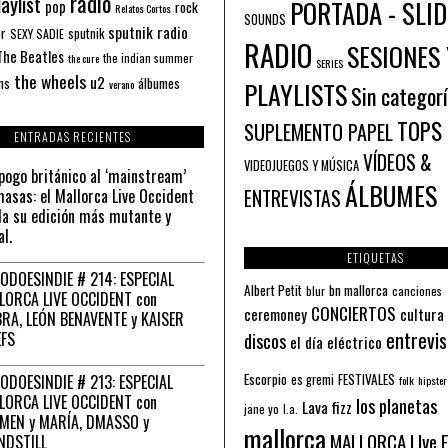
radio
aylist
PORTADA - SLID
pop
rock
Relatos Cortos
SOUNDS
sputnik radio
or
sputnik
SEXY SADIE
RADIO
SESIONES 
The Beatles
the indian summer
the cure
SERIES
the wheels
u2
álbumes
ns
PLAYLISTS
verano
Sin categor
TOPS
SUPLEMENTO PAPEL
ENTRADAS RECIENTES
VÍDEOS &
VIDEOJUEGOS Y MÚSICA
pogo británico al ‘mainstream’
ÁLBUMES
asas: el Mallorca Live Occident
ENTREVISTAS
a su edición más mutante y
al.
ETIQUETAS
ODOESINDIE # 214: ESPECIAL
Albert Petit
bn mallorca
blur
canciones
LORCA LIVE OCCIDENT con
CONCIERTOS
ceremoney
cultura
RA, LEÓN BENAVENTE y KAISER
entrevis
EFS
discos
el día eléctrico
Escorpio
FESTIVALES
ODOESINDIE # 213: ESPECIAL
es gremi
folk
hipster
LORCA LIVE OCCIDENT con
los planetas
Lava fizz
jane yo
l.a.
MEN y MARÍA, DMASSO y
mallorca
MALLORCA LIve 
NDSTILL