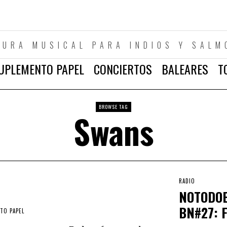
TURA MUSICAL PARA INDIOS Y SALM
UPLEMENTO PAPEL
CONCIERTOS
BALEARES
T
BROWSE TAG
Swans
RADIO
NOTODOE
BN#27: F
TO PAPEL