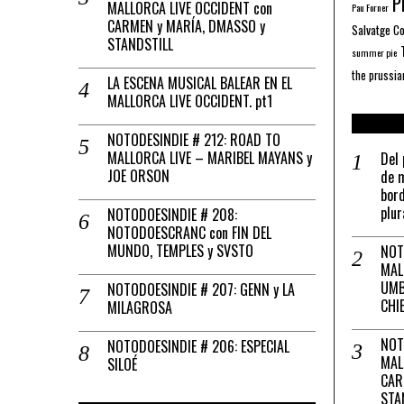
Pl
MALLORCA LIVE OCCIDENT con
Pau Forner
CARMEN y MARÍA, DMASSO y
Salvatge C
STANDSTILL
summer pie
the prussia
LA ESCENA MUSICAL BALEAR EN EL
MALLORCA LIVE OCCIDENT. pt1
NOTODESINDIE # 212: ROAD TO
MALLORCA LIVE – MARIBEL MAYANS y
Del 
JOE ORSON
de m
bord
plur
NOTODOESINDIE # 208:
NOTODOESCRANC con FIN DEL
MUNDO, TEMPLES y SVSTO
NOT
MAL
UMB
NOTODOESINDIE # 207: GENN y LA
CHI
MILAGROSA
NOT
NOTODOESINDIE # 206: ESPECIAL
MAL
SILOÉ
CAR
STA