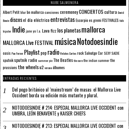
NUBE SALMONERA
CONCIERTOS
ceremoney
cultura
Albert Petit
bn mallorca
blur
canciones
David
entrevistas
discos
el día eléctrico
Escorpio
FESTIVALES
es gremi
Bowie
folk
mallorca
Indie
los planetas
Lava fizz
jane yo
l.a.
hipster
música
Notodoesindie
MALLORCA LIve FESTIVAL
radio
Playlist
pop
rock
Salvatge Cor
oasis
SEXY SADIE
Pau Forner
Relatos Cortos
sputnik radio
The Beatles
sputnik
the
the indian summer
summer pie
the cure
the wheels
u2
álbumes
prussians
verano
ENTRADAS RECIENTES
Del pogo británico al ‘mainstream’ de masas: el Mallorca Live
Occident borda su edición más mutante y plural.
NOTODOESINDIE # 214: ESPECIAL MALLORCA LIVE OCCIDENT con
UMBRA, LEÓN BENAVENTE y KAISER CHIEFS
NOTODOESINDIE # 213: ESPECIAL MALLORCA LIVE OCCIDENT con