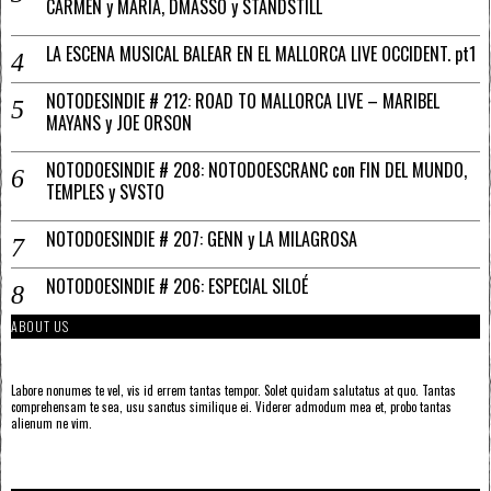
CARMEN y MARÍA, DMASSO y STANDSTILL
LA ESCENA MUSICAL BALEAR EN EL MALLORCA LIVE OCCIDENT. pt1
NOTODESINDIE # 212: ROAD TO MALLORCA LIVE – MARIBEL
MAYANS y JOE ORSON
NOTODOESINDIE # 208: NOTODOESCRANC con FIN DEL MUNDO,
TEMPLES y SVSTO
NOTODOESINDIE # 207: GENN y LA MILAGROSA
NOTODOESINDIE # 206: ESPECIAL SILOÉ
ABOUT US
Labore nonumes te vel, vis id errem tantas tempor. Solet quidam salutatus at quo. Tantas
comprehensam te sea, usu sanctus similique ei. Viderer admodum mea et, probo tantas
alienum ne vim.