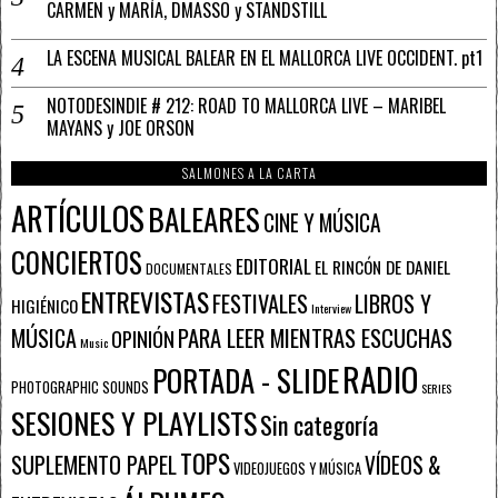
CARMEN y MARÍA, DMASSO y STANDSTILL
LA ESCENA MUSICAL BALEAR EN EL MALLORCA LIVE OCCIDENT. pt1
NOTODESINDIE # 212: ROAD TO MALLORCA LIVE – MARIBEL
MAYANS y JOE ORSON
SALMONES A LA CARTA
ARTÍCULOS
BALEARES
CINE Y MÚSICA
CONCIERTOS
EDITORIAL
EL RINCÓN DE DANIEL
DOCUMENTALES
ENTREVISTAS
FESTIVALES
LIBROS Y
HIGIÉNICO
Interview
PARA LEER MIENTRAS ESCUCHAS
MÚSICA
OPINIÓN
Music
RADIO
PORTADA - SLIDE
PHOTOGRAPHIC SOUNDS
SERIES
SESIONES Y PLAYLISTS
Sin categoría
TOPS
SUPLEMENTO PAPEL
VÍDEOS &
VIDEOJUEGOS Y MÚSICA