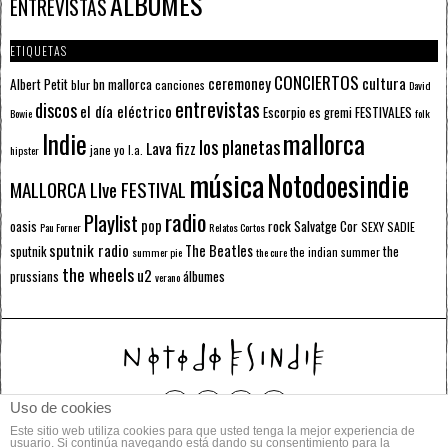
ÁLBUMES
ENTREVISTAS
ETIQUETAS
CONCIERTOS
ceremoney
cultura
Albert Petit
bn mallorca
blur
canciones
David
entrevistas
discos
el día eléctrico
Escorpio
FESTIVALES
es gremi
Bowie
folk
mallorca
Indie
los planetas
Lava fizz
jane yo
l.a.
hipster
música
Notodoesindie
MALLORCA LIve FESTIVAL
radio
Playlist
pop
rock
Salvatge Cor
oasis
SEXY SADIE
Pau Forner
Relatos Cortos
sputnik radio
The Beatles
sputnik
the
the indian summer
summer pie
the cure
the wheels
u2
álbumes
prussians
verano
Uso de cookies
Este sitio web utiliza cookies para que usted tenga la mejor experiencia de
© 2014 Todos los derechos reservados.
usuario. Si continúa navegando está dando su consentimiento para la