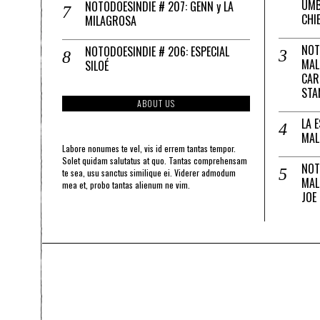
UMB
NOTODOESINDIE # 207: GENN y LA
CHI
MILAGROSA
NOT
NOTODOESINDIE # 206: ESPECIAL
MAL
SILOÉ
CAR
STA
ABOUT US
LA 
MAL
Labore nonumes te vel, vis id errem tantas tempor.
Solet quidam salutatus at quo. Tantas comprehensam
NOT
te sea, usu sanctus similique ei. Viderer admodum
MAL
mea et, probo tantas alienum ne vim.
JOE