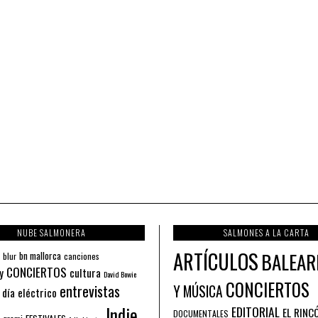
NUBE SALMONERA
SALMONES A LA CARTA
ARTÍCULOS
BALEAR
bn mallorca
blur
canciones
CONCIERTOS
y
cultura
David Bowie
CONCIERTOS
entrevistas
Y MÚSICA
 día eléctrico
Indie
EDITORIAL
EL RINC
DOCUMENTALES