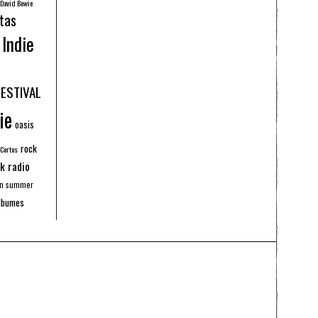
David Bowie
tas
Indie
FESTIVAL
ie
oasis
rock
 Cortos
k radio
an summer
lbumes