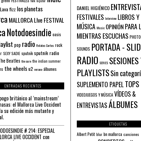
FESTIVALES
 gremi
folk
hipster
ENTREVIST
los planetas
DANIEL HIGIÉNICO
Lava fizz
FESTIVALES
LIBROS Y
rca
MALLORCA LIve FESTIVAL
Interview
PARA 
MÚSICA
OPINIÓN
ca
Music
Notodoesindie
MIENTRAS ESCUCHAS
oasis
PHOTO
radio
aylist
PORTADA - SLID
pop
rock
Relatos Cortos
SOUNDS
sputnik radio
or
sputnik
SEXY SADIE
RADIO
SESIONES 
The Beatles
the indian summer
the cure
SERIES
the wheels
u2
álbumes
ns
PLAYLISTS
verano
Sin categor
TOPS
SUPLEMENTO PAPEL
ENTRADAS RECIENTES
VÍDEOS &
VIDEOJUEGOS Y MÚSICA
pogo británico al ‘mainstream’
ÁLBUMES
asas: el Mallorca Live Occident
ENTREVISTAS
a su edición más mutante y
al.
ETIQUETAS
ODOESINDIE # 214: ESPECIAL
Albert Petit
bn mallorca
blur
canciones
LORCA LIVE OCCIDENT con