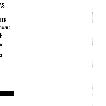
AS
LEER
GRAPHIC
E
Y
ía