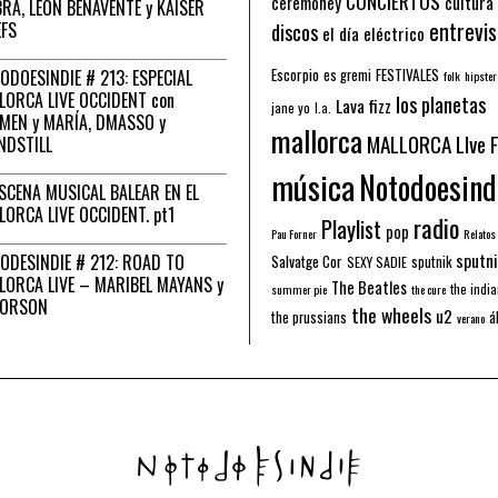
CONCIERTOS
ceremoney
cultura
RA, LEÓN BENAVENTE y KAISER
entrevis
EFS
discos
el día eléctrico
Escorpio
FESTIVALES
ODOESINDIE # 213: ESPECIAL
es gremi
folk
hipster
LORCA LIVE OCCIDENT con
los planetas
Lava fizz
jane yo
l.a.
MEN y MARÍA, DMASSO y
mallorca
MALLORCA LIve 
NDSTILL
música
Notodoesind
ESCENA MUSICAL BALEAR EN EL
LORCA LIVE OCCIDENT. pt1
radio
Playlist
pop
Pau Forner
Relatos
sputni
ODESINDIE # 212: ROAD TO
Salvatge Cor
sputnik
SEXY SADIE
LORCA LIVE – MARIBEL MAYANS y
The Beatles
the indi
summer pie
the cure
 ORSON
the wheels
u2
á
the prussians
verano