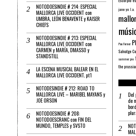
Escorpio
es
NOTODOESINDIE # 214: ESPECIAL
jane yo
l.a.
MALLORCA LIVE OCCIDENT con
mallo
UMBRA, LEÓN BENAVENTE y KAISER
CHIEFS
músi
NOTODOESINDIE # 213: ESPECIAL
Pl
MALLORCA LIVE OCCIDENT con
Pau Forner
CARMEN y MARÍA, DMASSO y
Salvatge C
STANDSTILL
summer pie
the prussia
LA ESCENA MUSICAL BALEAR EN EL
MALLORCA LIVE OCCIDENT. pt1
NOTODESINDIE # 212: ROAD TO
MALLORCA LIVE – MARIBEL MAYANS y
Del 
JOE ORSON
de m
bord
plur
NOTODOESINDIE # 208:
NOTODOESCRANC con FIN DEL
MUNDO, TEMPLES y SVSTO
NOT
MAL