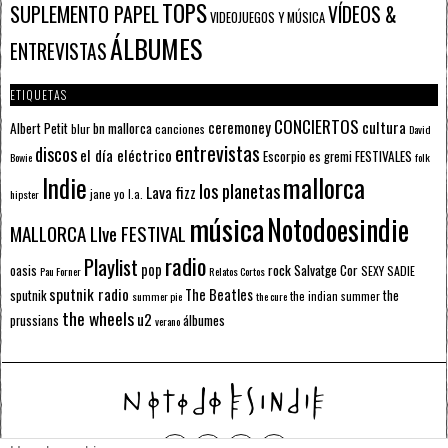
TOPS
SUPLEMENTO PAPEL
VÍDEOS &
VIDEOJUEGOS Y MÚSICA
ÁLBUMES
ENTREVISTAS
ETIQUETAS
CONCIERTOS
ceremoney
cultura
Albert Petit
bn mallorca
blur
canciones
David
entrevistas
discos
el día eléctrico
Escorpio
FESTIVALES
es gremi
Bowie
folk
mallorca
Indie
los planetas
Lava fizz
jane yo
l.a.
hipster
música
Notodoesindie
MALLORCA LIve FESTIVAL
radio
Playlist
pop
rock
Salvatge Cor
oasis
SEXY SADIE
Pau Forner
Relatos Cortos
sputnik radio
The Beatles
sputnik
the
the indian summer
summer pie
the cure
the wheels
u2
álbumes
prussians
verano