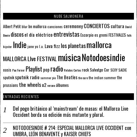
NUBE SALMONERA
CONCIERTOS
ceremoney
cultura
Albert Petit
bn mallorca
blur
canciones
David
entrevistas
discos
el día eléctrico
Escorpio
FESTIVALES
es gremi
Bowie
folk
mallorca
Indie
los planetas
Lava fizz
jane yo
l.a.
hipster
música
Notodoesindie
MALLORCA LIve FESTIVAL
radio
Playlist
pop
rock
Salvatge Cor
oasis
SEXY SADIE
Pau Forner
Relatos Cortos
sputnik radio
The Beatles
sputnik
the
the indian summer
summer pie
the cure
the wheels
u2
álbumes
prussians
verano
ENTRADAS RECIENTES
Del pogo británico al ‘mainstream’ de masas: el Mallorca Live
Occident borda su edición más mutante y plural.
NOTODOESINDIE # 214: ESPECIAL MALLORCA LIVE OCCIDENT con
UMBRA, LEÓN BENAVENTE y KAISER CHIEFS