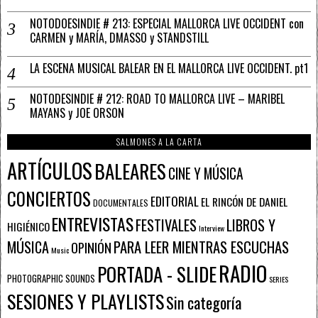
NOTODOESINDIE # 213: ESPECIAL MALLORCA LIVE OCCIDENT con
CARMEN y MARÍA, DMASSO y STANDSTILL
LA ESCENA MUSICAL BALEAR EN EL MALLORCA LIVE OCCIDENT. pt1
NOTODESINDIE # 212: ROAD TO MALLORCA LIVE – MARIBEL
MAYANS y JOE ORSON
SALMONES A LA CARTA
ARTÍCULOS
BALEARES
CINE Y MÚSICA
CONCIERTOS
EDITORIAL
EL RINCÓN DE DANIEL
DOCUMENTALES
ENTREVISTAS
FESTIVALES
LIBROS Y
HIGIÉNICO
Interview
PARA LEER MIENTRAS ESCUCHAS
MÚSICA
OPINIÓN
Music
RADIO
PORTADA - SLIDE
PHOTOGRAPHIC SOUNDS
SERIES
SESIONES Y PLAYLISTS
Sin categoría