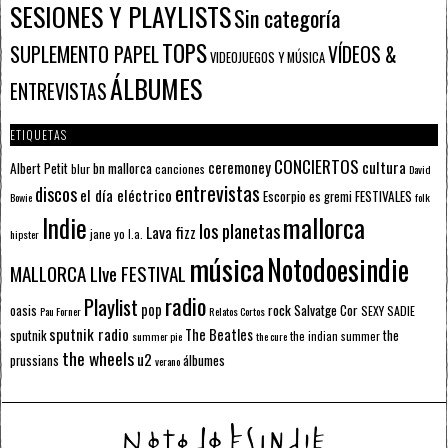
SESIONES Y PLAYLISTS
Sin categoría
TOPS
SUPLEMENTO PAPEL
VÍDEOS &
VIDEOJUEGOS Y MÚSICA
ÁLBUMES
ENTREVISTAS
ETIQUETAS
CONCIERTOS
ceremoney
cultura
Albert Petit
bn mallorca
blur
canciones
David
entrevistas
discos
el día eléctrico
Escorpio
FESTIVALES
es gremi
Bowie
folk
mallorca
Indie
los planetas
Lava fizz
jane yo
l.a.
hipster
música
Notodoesindie
MALLORCA LIve FESTIVAL
radio
Playlist
pop
rock
Salvatge Cor
oasis
SEXY SADIE
Pau Forner
Relatos Cortos
sputnik radio
The Beatles
sputnik
the
the indian summer
summer pie
the cure
the wheels
u2
álbumes
prussians
verano