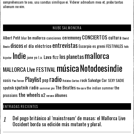
comprehensam te sea, usu sanctus similique ei. Viderer admodum mea et, probo tantas
alienum ne vim.
NUBE SALMONERA
CONCIERTOS
ceremoney
cultura
Albert Petit
bn mallorca
blur
canciones
David
entrevistas
discos
el día eléctrico
Escorpio
FESTIVALES
es gremi
Bowie
folk
mallorca
Indie
los planetas
Lava fizz
jane yo
l.a.
hipster
música
Notodoesindie
MALLORCA LIve FESTIVAL
radio
Playlist
pop
rock
Salvatge Cor
oasis
SEXY SADIE
Pau Forner
Relatos Cortos
sputnik radio
The Beatles
sputnik
the
the indian summer
summer pie
the cure
the wheels
u2
álbumes
prussians
verano
ENTRADAS RECIENTES
Del pogo británico al ‘mainstream’ de masas: el Mallorca Live
Occident borda su edición más mutante y plural.