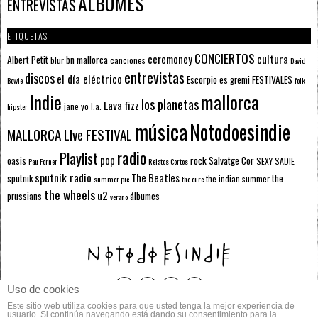
ÁLBUMES
ENTREVISTAS
ETIQUETAS
CONCIERTOS
ceremoney
cultura
Albert Petit
bn mallorca
blur
canciones
David
entrevistas
discos
el día eléctrico
Escorpio
FESTIVALES
es gremi
Bowie
folk
mallorca
Indie
los planetas
Lava fizz
jane yo
l.a.
hipster
música
Notodoesindie
MALLORCA LIve FESTIVAL
radio
Playlist
pop
rock
Salvatge Cor
oasis
SEXY SADIE
Pau Forner
Relatos Cortos
sputnik radio
The Beatles
sputnik
the
the indian summer
summer pie
the cure
the wheels
u2
álbumes
prussians
verano
Uso de cookies
Este sitio web utiliza cookies para que usted tenga la mejor experiencia de
© 2014 Todos los derechos reservados.
usuario. Si continúa navegando está dando su consentimiento para la