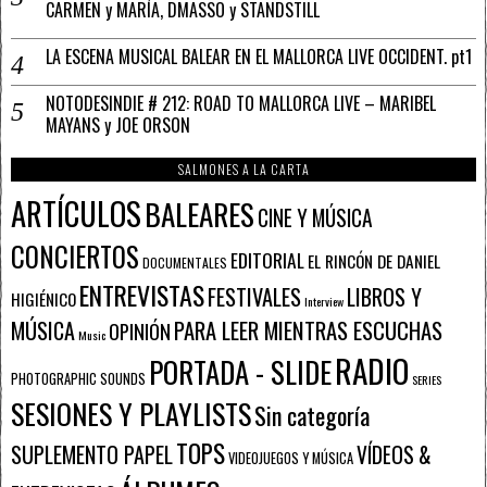
CARMEN y MARÍA, DMASSO y STANDSTILL
LA ESCENA MUSICAL BALEAR EN EL MALLORCA LIVE OCCIDENT. pt1
NOTODESINDIE # 212: ROAD TO MALLORCA LIVE – MARIBEL
MAYANS y JOE ORSON
SALMONES A LA CARTA
ARTÍCULOS
BALEARES
CINE Y MÚSICA
CONCIERTOS
EDITORIAL
EL RINCÓN DE DANIEL
DOCUMENTALES
ENTREVISTAS
FESTIVALES
LIBROS Y
HIGIÉNICO
Interview
PARA LEER MIENTRAS ESCUCHAS
MÚSICA
OPINIÓN
Music
RADIO
PORTADA - SLIDE
PHOTOGRAPHIC SOUNDS
SERIES
SESIONES Y PLAYLISTS
Sin categoría
TOPS
SUPLEMENTO PAPEL
VÍDEOS &
VIDEOJUEGOS Y MÚSICA