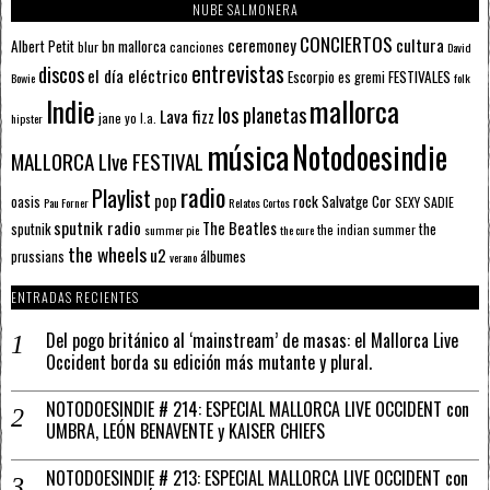
NUBE SALMONERA
CONCIERTOS
ceremoney
cultura
Albert Petit
bn mallorca
blur
canciones
David
entrevistas
discos
el día eléctrico
Escorpio
FESTIVALES
es gremi
Bowie
folk
mallorca
Indie
los planetas
Lava fizz
jane yo
l.a.
hipster
música
Notodoesindie
MALLORCA LIve FESTIVAL
radio
Playlist
pop
rock
Salvatge Cor
oasis
SEXY SADIE
Pau Forner
Relatos Cortos
sputnik radio
The Beatles
sputnik
the
the indian summer
summer pie
the cure
the wheels
u2
álbumes
prussians
verano
ENTRADAS RECIENTES
Del pogo británico al ‘mainstream’ de masas: el Mallorca Live
Occident borda su edición más mutante y plural.
NOTODOESINDIE # 214: ESPECIAL MALLORCA LIVE OCCIDENT con
UMBRA, LEÓN BENAVENTE y KAISER CHIEFS
NOTODOESINDIE # 213: ESPECIAL MALLORCA LIVE OCCIDENT con