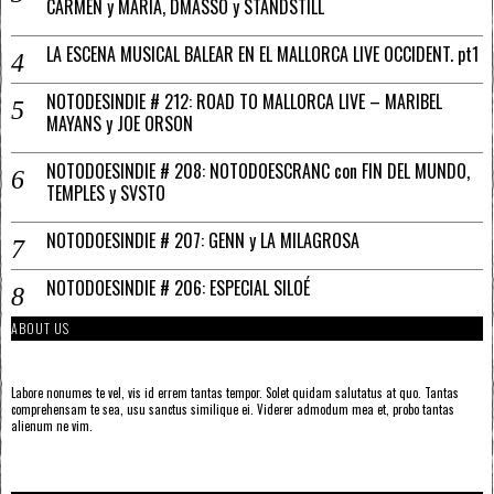
CARMEN y MARÍA, DMASSO y STANDSTILL
LA ESCENA MUSICAL BALEAR EN EL MALLORCA LIVE OCCIDENT. pt1
NOTODESINDIE # 212: ROAD TO MALLORCA LIVE – MARIBEL
MAYANS y JOE ORSON
NOTODOESINDIE # 208: NOTODOESCRANC con FIN DEL MUNDO,
TEMPLES y SVSTO
NOTODOESINDIE # 207: GENN y LA MILAGROSA
NOTODOESINDIE # 206: ESPECIAL SILOÉ
ABOUT US
Labore nonumes te vel, vis id errem tantas tempor. Solet quidam salutatus at quo. Tantas
comprehensam te sea, usu sanctus similique ei. Viderer admodum mea et, probo tantas
alienum ne vim.