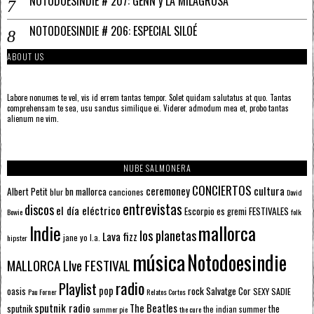
NOTODOESINDIE # 207: GENN y LA MILAGROSA
NOTODOESINDIE # 206: ESPECIAL SILOÉ
ABOUT US
Labore nonumes te vel, vis id errem tantas tempor. Solet quidam salutatus at quo. Tantas
comprehensam te sea, usu sanctus similique ei. Viderer admodum mea et, probo tantas
alienum ne vim.
NUBE SALMONERA
CONCIERTOS
ceremoney
cultura
Albert Petit
bn mallorca
blur
canciones
David
entrevistas
discos
el día eléctrico
Escorpio
FESTIVALES
es gremi
Bowie
folk
mallorca
Indie
los planetas
Lava fizz
jane yo
l.a.
hipster
música
Notodoesindie
MALLORCA LIve FESTIVAL
radio
Playlist
pop
rock
Salvatge Cor
oasis
SEXY SADIE
Pau Forner
Relatos Cortos
sputnik radio
The Beatles
sputnik
the
the indian summer
summer pie
the cure