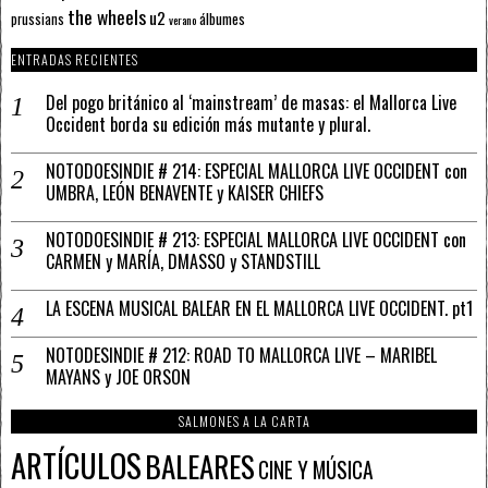
the wheels
u2
álbumes
prussians
verano
ENTRADAS RECIENTES
Del pogo británico al ‘mainstream’ de masas: el Mallorca Live
Occident borda su edición más mutante y plural.
NOTODOESINDIE # 214: ESPECIAL MALLORCA LIVE OCCIDENT con
UMBRA, LEÓN BENAVENTE y KAISER CHIEFS
NOTODOESINDIE # 213: ESPECIAL MALLORCA LIVE OCCIDENT con
CARMEN y MARÍA, DMASSO y STANDSTILL
LA ESCENA MUSICAL BALEAR EN EL MALLORCA LIVE OCCIDENT. pt1
NOTODESINDIE # 212: ROAD TO MALLORCA LIVE – MARIBEL
MAYANS y JOE ORSON
SALMONES A LA CARTA
ARTÍCULOS
BALEARES
CINE Y MÚSICA