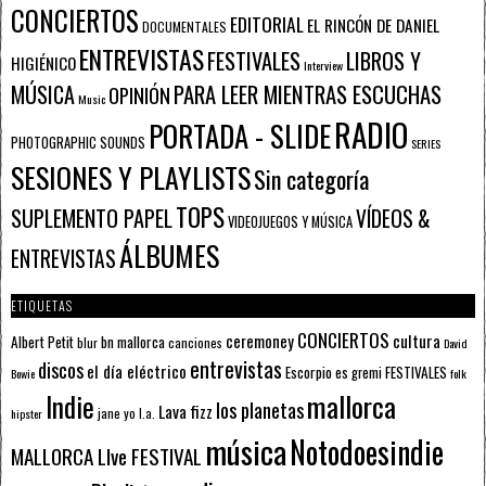
CONCIERTOS
EDITORIAL
EL RINCÓN DE DANIEL
DOCUMENTALES
ENTREVISTAS
FESTIVALES
LIBROS Y
HIGIÉNICO
Interview
PARA LEER MIENTRAS ESCUCHAS
MÚSICA
OPINIÓN
Music
RADIO
PORTADA - SLIDE
PHOTOGRAPHIC SOUNDS
SERIES
SESIONES Y PLAYLISTS
Sin categoría
TOPS
SUPLEMENTO PAPEL
VÍDEOS &
VIDEOJUEGOS Y MÚSICA
ÁLBUMES
ENTREVISTAS
ETIQUETAS
CONCIERTOS
ceremoney
cultura
Albert Petit
bn mallorca
blur
canciones
David
entrevistas
discos
el día eléctrico
Escorpio
FESTIVALES
es gremi
Bowie
folk
mallorca
Indie
los planetas
Lava fizz
jane yo
l.a.
hipster
música
Notodoesindie
MALLORCA LIve FESTIVAL