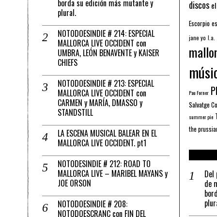
borda su edición más mutante y
discos
el
plural.
Escorpio
es
NOTODOESINDIE # 214: ESPECIAL
jane yo
l.a.
MALLORCA LIVE OCCIDENT con
mallo
UMBRA, LEÓN BENAVENTE y KAISER
CHIEFS
músi
NOTODOESINDIE # 213: ESPECIAL
Pl
MALLORCA LIVE OCCIDENT con
Pau Forner
CARMEN y MARÍA, DMASSO y
Salvatge C
STANDSTILL
summer pie
the prussia
LA ESCENA MUSICAL BALEAR EN EL
MALLORCA LIVE OCCIDENT. pt1
NOTODESINDIE # 212: ROAD TO
MALLORCA LIVE – MARIBEL MAYANS y
Del 
JOE ORSON
de m
bord
plur
NOTODOESINDIE # 208:
NOTODOESCRANC con FIN DEL