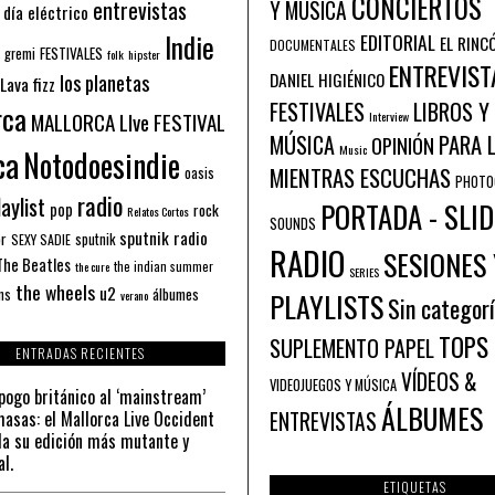
CONCIERTOS
entrevistas
Y MÚSICA
 día eléctrico
Indie
EDITORIAL
EL RINC
DOCUMENTALES
FESTIVALES
 gremi
folk
hipster
ENTREVIST
los planetas
DANIEL HIGIÉNICO
Lava fizz
FESTIVALES
LIBROS Y
rca
MALLORCA LIve FESTIVAL
Interview
PARA 
MÚSICA
OPINIÓN
ca
Music
Notodoesindie
MIENTRAS ESCUCHAS
oasis
PHOTO
radio
aylist
PORTADA - SLID
pop
rock
Relatos Cortos
SOUNDS
sputnik radio
or
sputnik
SEXY SADIE
RADIO
SESIONES 
The Beatles
the indian summer
the cure
SERIES
the wheels
u2
álbumes
ns
PLAYLISTS
verano
Sin categor
TOPS
SUPLEMENTO PAPEL
ENTRADAS RECIENTES
VÍDEOS &
VIDEOJUEGOS Y MÚSICA
pogo británico al ‘mainstream’
ÁLBUMES
asas: el Mallorca Live Occident
ENTREVISTAS
a su edición más mutante y
al.
ETIQUETAS