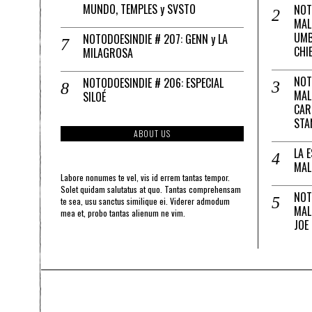
MUNDO, TEMPLES y SVSTO
NOT
MAL
UMB
NOTODOESINDIE # 207: GENN y LA
CHI
MILAGROSA
NOT
NOTODOESINDIE # 206: ESPECIAL
MAL
SILOÉ
CAR
STA
ABOUT US
LA 
MAL
Labore nonumes te vel, vis id errem tantas tempor.
Solet quidam salutatus at quo. Tantas comprehensam
NOT
te sea, usu sanctus similique ei. Viderer admodum
MAL
mea et, probo tantas alienum ne vim.
JOE