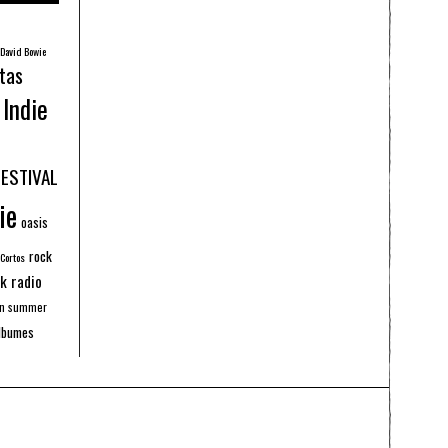
David Bowie
tas
Indie
FESTIVAL
ie
oasis
rock
 Cortos
k radio
an summer
lbumes