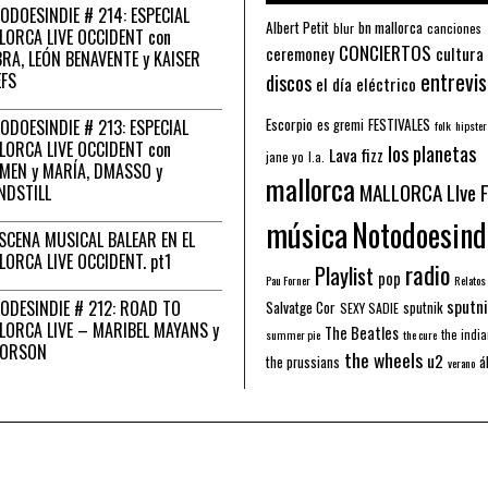
ODOESINDIE # 214: ESPECIAL
Albert Petit
bn mallorca
blur
canciones
LORCA LIVE OCCIDENT con
CONCIERTOS
ceremoney
cultura
RA, LEÓN BENAVENTE y KAISER
entrevis
EFS
discos
el día eléctrico
Escorpio
FESTIVALES
ODOESINDIE # 213: ESPECIAL
es gremi
folk
hipster
LORCA LIVE OCCIDENT con
los planetas
Lava fizz
jane yo
l.a.
MEN y MARÍA, DMASSO y
mallorca
MALLORCA LIve 
NDSTILL
música
Notodoesind
ESCENA MUSICAL BALEAR EN EL
LORCA LIVE OCCIDENT. pt1
radio
Playlist
pop
Pau Forner
Relatos
sputni
ODESINDIE # 212: ROAD TO
Salvatge Cor
sputnik
SEXY SADIE
LORCA LIVE – MARIBEL MAYANS y
The Beatles
the indi
summer pie
the cure
 ORSON
the wheels
u2
á
the prussians
verano