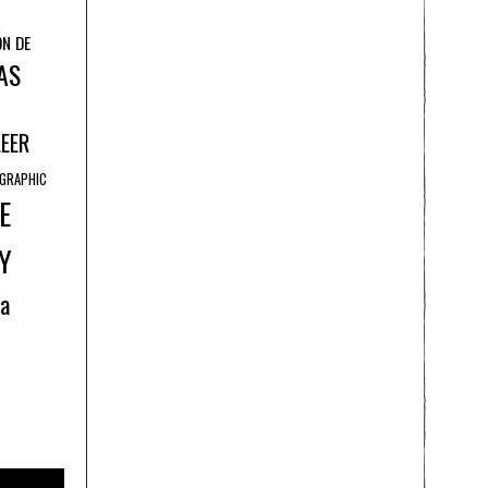
ÓN DE
AS
LEER
GRAPHIC
E
Y
ía