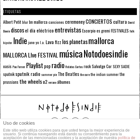
ETIQUETAS
CONCIERTOS
ceremoney
cultura
Albert Petit
bn mallorca
blur
canciones
David
entrevistas
discos
el día eléctrico
Escorpio
FESTIVALES
es gremi
Bowie
folk
mallorca
Indie
los planetas
Lava fizz
jane yo
l.a.
hipster
música
Notodoesindie
MALLORCA LIve FESTIVAL
radio
Playlist
pop
rock
Salvatge Cor
oasis
SEXY SADIE
Pau Forner
Relatos Cortos
sputnik radio
The Beatles
sputnik
the
the indian summer
summer pie
the cure
the wheels
u2
álbumes
prussians
verano
Uso de cookies
Este sitio web utiliza cookies para que usted tenga la mejor experiencia de
© 2014 Todos los derechos reservados.
usuario. Si continúa navegando está dando su consentimiento para la
aceptación de las mencionadas cookies y la aceptación de nuestra
política de