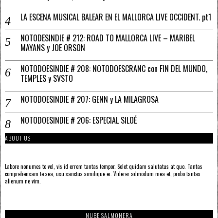
LA ESCENA MUSICAL BALEAR EN EL MALLORCA LIVE OCCIDENT. pt1
NOTODESINDIE # 212: ROAD TO MALLORCA LIVE – MARIBEL
MAYANS y JOE ORSON
NOTODOESINDIE # 208: NOTODOESCRANC con FIN DEL MUNDO,
TEMPLES y SVSTO
NOTODOESINDIE # 207: GENN y LA MILAGROSA
NOTODOESINDIE # 206: ESPECIAL SILOÉ
ABOUT US
Labore nonumes te vel, vis id errem tantas tempor. Solet quidam salutatus at quo. Tantas
comprehensam te sea, usu sanctus similique ei. Viderer admodum mea et, probo tantas
alienum ne vim.
NUBE SALMONERA