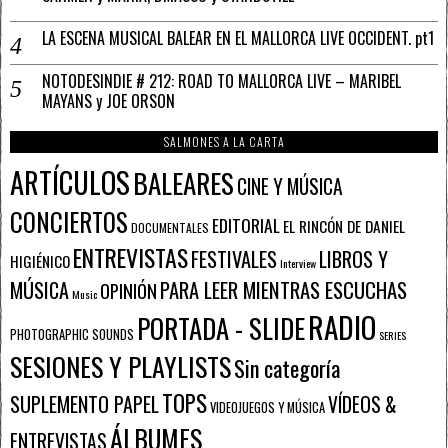
LA ESCENA MUSICAL BALEAR EN EL MALLORCA LIVE OCCIDENT. pt1
NOTODESINDIE # 212: ROAD TO MALLORCA LIVE – MARIBEL
MAYANS y JOE ORSON
SALMONES A LA CARTA
ARTÍCULOS
BALEARES
CINE Y MÚSICA
CONCIERTOS
EDITORIAL
EL RINCÓN DE DANIEL
DOCUMENTALES
ENTREVISTAS
FESTIVALES
LIBROS Y
HIGIÉNICO
Interview
PARA LEER MIENTRAS ESCUCHAS
MÚSICA
OPINIÓN
Music
RADIO
PORTADA - SLIDE
PHOTOGRAPHIC SOUNDS
SERIES
SESIONES Y PLAYLISTS
Sin categoría
TOPS
SUPLEMENTO PAPEL
VÍDEOS &
VIDEOJUEGOS Y MÚSICA
ÁLBUMES
ENTREVISTAS