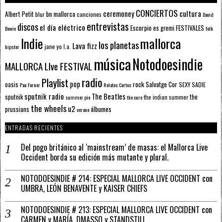
CONCIERTOS
ceremoney
cultura
Albert Petit
bn mallorca
blur
canciones
David
entrevistas
discos
el día eléctrico
Escorpio
FESTIVALES
es gremi
Bowie
folk
mallorca
Indie
los planetas
Lava fizz
jane yo
l.a.
hipster
música
Notodoesindie
MALLORCA LIve FESTIVAL
radio
Playlist
pop
rock
Salvatge Cor
oasis
SEXY SADIE
Pau Forner
Relatos Cortos
sputnik radio
The Beatles
sputnik
the
the indian summer
summer pie
the cure
the wheels
u2
álbumes
prussians
verano
ENTRADAS RECIENTES
Del pogo británico al ‘mainstream’ de masas: el Mallorca Live
Occident borda su edición más mutante y plural.
NOTODOESINDIE # 214: ESPECIAL MALLORCA LIVE OCCIDENT con
UMBRA, LEÓN BENAVENTE y KAISER CHIEFS
NOTODOESINDIE # 213: ESPECIAL MALLORCA LIVE OCCIDENT con
CARMEN y MARÍA, DMASSO y STANDSTILL