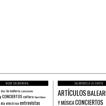
NUBE SALMONERA
SALMONES A LA CARTA
ARTÍCULOS
BALEAR
bn mallorca
blur
canciones
CONCIERTOS
y
cultura
David Bowie
CONCIERTOS
entrevistas
Y MÚSICA
 día eléctrico