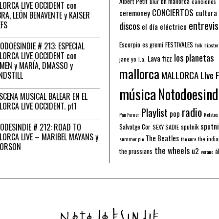
Albert Petit
bn mallorca
blur
canciones
LORCA LIVE OCCIDENT con
CONCIERTOS
ceremoney
cultura
RA, LEÓN BENAVENTE y KAISER
entrevis
EFS
discos
el día eléctrico
Escorpio
FESTIVALES
ODOESINDIE # 213: ESPECIAL
es gremi
folk
hipster
LORCA LIVE OCCIDENT con
los planetas
Lava fizz
jane yo
l.a.
MEN y MARÍA, DMASSO y
mallorca
MALLORCA LIve 
NDSTILL
música
Notodoesind
ESCENA MUSICAL BALEAR EN EL
LORCA LIVE OCCIDENT. pt1
radio
Playlist
pop
Pau Forner
Relatos
sputni
ODESINDIE # 212: ROAD TO
Salvatge Cor
sputnik
SEXY SADIE
LORCA LIVE – MARIBEL MAYANS y
The Beatles
the indi
summer pie
the cure
 ORSON
the wheels
u2
á
the prussians
verano