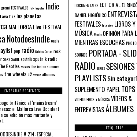
Indie
EDITORIAL
EL RINC
DOCUMENTALES
FESTIVALES
 gremi
folk
hipster
ENTREVIST
los planetas
DANIEL HIGIÉNICO
Lava fizz
FESTIVALES
LIBROS Y
rca
MALLORCA LIve FESTIVAL
Interview
PARA 
MÚSICA
OPINIÓN
ca
Music
Notodoesindie
MIENTRAS ESCUCHAS
oasis
PHOTO
radio
aylist
PORTADA - SLID
pop
rock
Relatos Cortos
SOUNDS
sputnik radio
or
sputnik
SEXY SADIE
RADIO
SESIONES 
The Beatles
the indian summer
the cure
SERIES
the wheels
u2
álbumes
ns
PLAYLISTS
verano
Sin categor
TOPS
SUPLEMENTO PAPEL
ENTRADAS RECIENTES
VÍDEOS &
VIDEOJUEGOS Y MÚSICA
pogo británico al ‘mainstream’
ÁLBUMES
asas: el Mallorca Live Occident
ENTREVISTAS
a su edición más mutante y
al.
ETIQUETAS
ODOESINDIE # 214: ESPECIAL