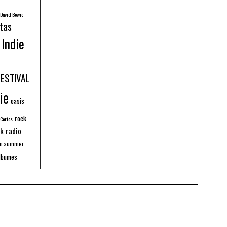
David Bowie
tas
Indie
FESTIVAL
ie
oasis
rock
 Cortos
k radio
an summer
lbumes