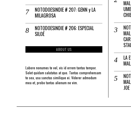
MAL
UMB
NOTODOESINDIE # 207: GENN y LA
CHI
MILAGROSA
NOT
NOTODOESINDIE # 206: ESPECIAL
MAL
SILOÉ
CAR
STA
ABOUT US
LA 
MAL
Labore nonumes te vel, vis id errem tantas tempor.
Solet quidam salutatus at quo. Tantas comprehensam
NOT
te sea, usu sanctus similique ei. Viderer admodum
MAL
mea et, probo tantas alienum ne vim.
JOE