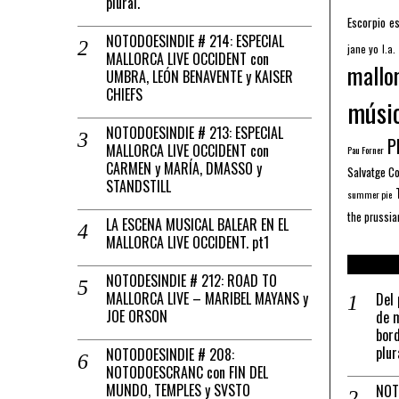
plural.
Escorpio
es
NOTODOESINDIE # 214: ESPECIAL
jane yo
l.a.
MALLORCA LIVE OCCIDENT con
mallo
UMBRA, LEÓN BENAVENTE y KAISER
CHIEFS
músi
NOTODOESINDIE # 213: ESPECIAL
Pl
MALLORCA LIVE OCCIDENT con
Pau Forner
CARMEN y MARÍA, DMASSO y
Salvatge C
STANDSTILL
summer pie
the prussia
LA ESCENA MUSICAL BALEAR EN EL
MALLORCA LIVE OCCIDENT. pt1
NOTODESINDIE # 212: ROAD TO
MALLORCA LIVE – MARIBEL MAYANS y
Del 
JOE ORSON
de m
bord
plur
NOTODOESINDIE # 208:
NOTODOESCRANC con FIN DEL
MUNDO, TEMPLES y SVSTO
NOT