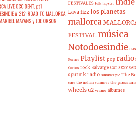
Indie
FESTIVALES
folk
hipster
CA LIVE OCCIDENT. pt1
los planetas
Lava fizz
SINDIE # 212: ROAD TO MALLORCA
mallorca
 MARIBEL MAYANS y JOE ORSON
MALLORCA
música
FESTIVAL
Notodoesindie
oas
radio
Playlist
pop
Forner
rock
Salvatge Cor
SEXY SAD
Cortos
sputnik radio
The Be
summer pie
the prussian
the indian summer
cure
wheels
u2
álbumes
verano