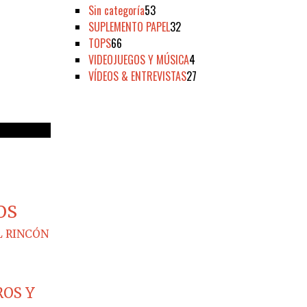
Sin categoría
53
SUPLEMENTO PAPEL
32
TOPS
66
VIDEOJUEGOS Y MÚSICA
4
VÍDEOS & ENTREVISTAS
27
OS
L RINCÓN
ROS Y