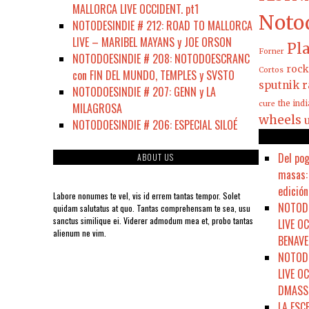
MALLORCA LIVE OCCIDENT. pt1
Noto
NOTODESINDIE # 212: ROAD TO MALLORCA
LIVE – MARIBEL MAYANS y JOE ORSON
Pla
Forner
NOTODOESINDIE # 208: NOTODOESCRANC
rock
Cortos
con FIN DEL MUNDO, TEMPLES y SVSTO
sputnik r
NOTODOESINDIE # 207: GENN y LA
the ind
cure
MILAGROSA
wheels
NOTODOESINDIE # 206: ESPECIAL SILOÉ
Del pog
ABOUT US
masas: 
edición
Labore nonumes te vel, vis id errem tantas tempor. Solet
NOTODO
quidam salutatus at quo. Tantas comprehensam te sea, usu
sanctus similique ei. Viderer admodum mea et, probo tantas
LIVE O
alienum ne vim.
BENAVE
NOTODO
LIVE O
DMASSO
LA ESC