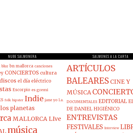
NUBE SALMONERA
SALMONES A LA CARTA
ARTÍCULOS
t
bn mallorca
blur
canciones
CONCIERTOS
ey
cultura
BALEARES
discos
el día eléctrico
CINE Y
stas
Escorpio
es gremi
CONCIERT
MÚSICA
Indie
ES
jane yo
l.a.
EDITORIAL
folk
hipster
E
DOCUMENTALES
los planetas
DE DANIEL HIGIÉNICO
ENTREVISTAS
rca
MALLORCA LIve
FESTIVALES
LIB
música
Interview
AL