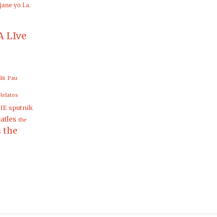
jane yo
l.a.
 LIve
is
Pau
Relatos
sputnik
IE
atles
the
the
s