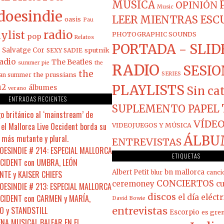
MÚSICA
OPINIÓN
Music
doesindie
LEER MIENTRAS ES
oasis
Pau
radio
ylist
PHOTOGRAPHIC SOUNDS
pop
Relatos
PORTADA - SLID
Salvatge Cor
sputnik
SEXY SADIE
adio
The Beatles
summer pie
the
RADIO
SESIO
the
the prussians
SERIES
ian summer
PLAYLISTS
u2
álbumes
Sin ca
verano
ENTRADAS RECIENTES
SUPLEMENTO PAPEL
o británico al ‘mainstream’ de
VÍDEO
el Mallorca Live Occident borda su
VIDEOJUEGOS Y MÚSICA
 más mutante y plural.
ÁLBU
ENTREVISTAS
ESINDIE # 214: ESPECIAL MALLORCA
ETIQUETAS
CCIDENT con UMBRA, LEÓN
Albert Petit
bn mallorca
NTE y KAISER CHIEFS
blur
canci
CONCIERTOS
ceremoney
cu
ESINDIE # 213: ESPECIAL MALLORCA
discos
CCIDENT con CARMEN y MARÍA,
el día eléct
David Bowie
 y STANDSTILL
entrevistas
Escorpio
es gre
ENA MUSICAL BALEAR EN EL