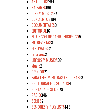
ARTÍCULOS
294
BALEARES
196
CINE Y MÚSICA
27
CONCIERTOS
104
DOCUMENTALES
3
EDITORIAL
16
EL RINCÓN DE DANIEL HIGIÉNICO
9
ENTREVISTAS
87
FESTIVALES
34
Interview
2
LIBROS Y MÚSICA
32
Music
2
OPINIÓN
21
PARA LEER MIENTRAS ESCUCHAS
37
PHOTOGRAPHIC SOUNDS
4
PORTADA – SLIDE
179
RADIO
346
SERIES
2
SESIONES Y PLAYLISTS
148