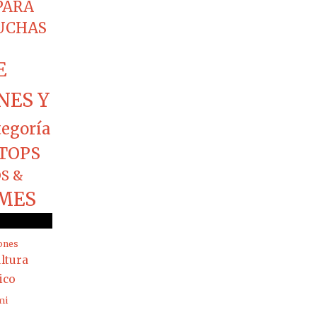
PARA
CUCHAS
E
NES Y
tegoría
TOPS
S &
MES
ones
ltura
rico
mi