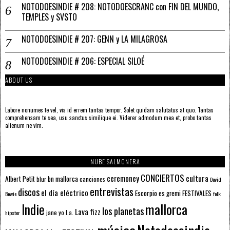
NOTODOESINDIE # 208: NOTODOESCRANC con FIN DEL MUNDO,
TEMPLES y SVSTO
NOTODOESINDIE # 207: GENN y LA MILAGROSA
NOTODOESINDIE # 206: ESPECIAL SILOÉ
ABOUT US
Labore nonumes te vel, vis id errem tantas tempor. Solet quidam salutatus at quo. Tantas
comprehensam te sea, usu sanctus similique ei. Viderer admodum mea et, probo tantas
alienum ne vim.
NUBE SALMONERA
CONCIERTOS
ceremoney
cultura
Albert Petit
bn mallorca
blur
canciones
David
entrevistas
discos
el día eléctrico
Escorpio
FESTIVALES
es gremi
Bowie
folk
mallorca
Indie
los planetas
Lava fizz
jane yo
l.a.
hipster