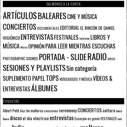
SALMONES A LA CARTA
ARTÍCULOS
BALEARES
CINE Y MÚSICA
CONCIERTOS
EDITORIAL
EL RINCÓN DE DANIEL
DOCUMENTALES
ENTREVISTAS
FESTIVALES
LIBROS Y
HIGIÉNICO
Interview
PARA LEER MIENTRAS ESCUCHAS
MÚSICA
OPINIÓN
Music
RADIO
PORTADA - SLIDE
PHOTOGRAPHIC SOUNDS
SERIES
SESIONES Y PLAYLISTS
Sin categoría
TOPS
SUPLEMENTO PAPEL
VÍDEOS &
VIDEOJUEGOS Y MÚSICA
ÁLBUMES
ENTREVISTAS
ETIQUETAS
CONCIERTOS
ceremoney
cultura
Albert Petit
bn mallorca
blur
canciones
David
entrevistas
discos
el día eléctrico
Escorpio
FESTIVALES
es gremi
Bowie
folk