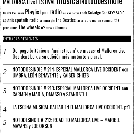
música
Notodoesindie
MALLORCA LIve FESTIVAL
radio
Playlist
pop
rock
Salvatge Cor
oasis
SEXY SADIE
Pau Forner
Relatos Cortos
sputnik radio
The Beatles
sputnik
the
the indian summer
summer pie
the cure
the wheels
u2
álbumes
prussians
verano
ENTRADAS RECIENTES
Del pogo británico al ‘mainstream’ de masas: el Mallorca Live
Occident borda su edición más mutante y plural.
NOTODOESINDIE # 214: ESPECIAL MALLORCA LIVE OCCIDENT con
UMBRA, LEÓN BENAVENTE y KAISER CHIEFS
NOTODOESINDIE # 213: ESPECIAL MALLORCA LIVE OCCIDENT con
CARMEN y MARÍA, DMASSO y STANDSTILL
LA ESCENA MUSICAL BALEAR EN EL MALLORCA LIVE OCCIDENT. pt1
NOTODESINDIE # 212: ROAD TO MALLORCA LIVE – MARIBEL
MAYANS y JOE ORSON