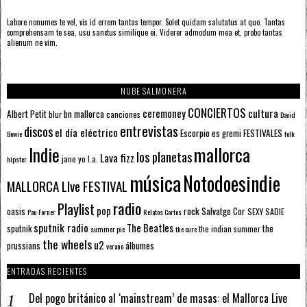
Labore nonumes te vel, vis id errem tantas tempor. Solet quidam salutatus at quo. Tantas
comprehensam te sea, usu sanctus similique ei. Viderer admodum mea et, probo tantas
alienum ne vim.
NUBE SALMONERA
CONCIERTOS
ceremoney
cultura
Albert Petit
bn mallorca
blur
canciones
David
entrevistas
discos
el día eléctrico
Escorpio
FESTIVALES
es gremi
Bowie
folk
mallorca
Indie
los planetas
Lava fizz
jane yo
l.a.
hipster
música
Notodoesindie
MALLORCA LIve FESTIVAL
radio
Playlist
pop
rock
Salvatge Cor
oasis
SEXY SADIE
Pau Forner
Relatos Cortos
sputnik radio
The Beatles
sputnik
the
the indian summer
summer pie
the cure
the wheels
u2
álbumes
prussians
verano
ENTRADAS RECIENTES
Del pogo británico al ‘mainstream’ de masas: el Mallorca Live