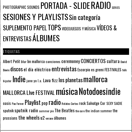
RADIO
PORTADA - SLIDE
PHOTOGRAPHIC SOUNDS
SERIES
SESIONES Y PLAYLISTS
Sin categoría
TOPS
SUPLEMENTO PAPEL
VÍDEOS &
VIDEOJUEGOS Y MÚSICA
ÁLBUMES
ENTREVISTAS
ETIQUETAS
CONCIERTOS
ceremoney
cultura
Albert Petit
bn mallorca
blur
canciones
David
entrevistas
discos
el día eléctrico
Escorpio
FESTIVALES
es gremi
Bowie
folk
mallorca
Indie
los planetas
Lava fizz
jane yo
l.a.
hipster
música
Notodoesindie
MALLORCA LIve FESTIVAL
radio
Playlist
pop
rock
Salvatge Cor
oasis
SEXY SADIE
Pau Forner
Relatos Cortos
sputnik radio
The Beatles
sputnik
the
the indian summer
summer pie
the cure
the wheels
u2
álbumes
prussians
verano