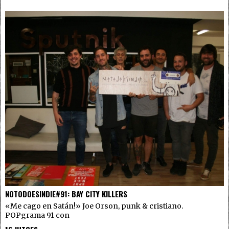
NOTODOESINDIE#91: BAY CITY KILLERS
«Me cago en Satán!» Joe Orson, punk & cristiano.
POPgrama 91 con