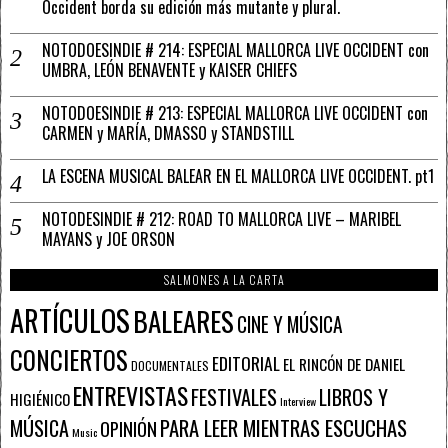
Occident borda su edición más mutante y plural.
NOTODOESINDIE # 214: ESPECIAL MALLORCA LIVE OCCIDENT con
UMBRA, LEÓN BENAVENTE y KAISER CHIEFS
NOTODOESINDIE # 213: ESPECIAL MALLORCA LIVE OCCIDENT con
CARMEN y MARÍA, DMASSO y STANDSTILL
LA ESCENA MUSICAL BALEAR EN EL MALLORCA LIVE OCCIDENT. pt1
NOTODESINDIE # 212: ROAD TO MALLORCA LIVE – MARIBEL
MAYANS y JOE ORSON
SALMONES A LA CARTA
ARTÍCULOS
BALEARES
CINE Y MÚSICA
CONCIERTOS
EDITORIAL
EL RINCÓN DE DANIEL
DOCUMENTALES
ENTREVISTAS
FESTIVALES
LIBROS Y
HIGIÉNICO
Interview
PARA LEER MIENTRAS ESCUCHAS
MÚSICA
OPINIÓN
Music