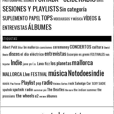
PHOTOGRAPHIC SOUNDS
SERIES
SESIONES Y PLAYLISTS
Sin categoría
TOPS
SUPLEMENTO PAPEL
VÍDEOS &
VIDEOJUEGOS Y MÚSICA
ÁLBUMES
ENTREVISTAS
ETIQUETAS
CONCIERTOS
ceremoney
cultura
Albert Petit
bn mallorca
blur
canciones
David
entrevistas
discos
el día eléctrico
Escorpio
FESTIVALES
es gremi
Bowie
folk
mallorca
Indie
los planetas
Lava fizz
jane yo
l.a.
hipster
música
Notodoesindie
MALLORCA LIve FESTIVAL
radio
Playlist
pop
rock
Salvatge Cor
oasis
SEXY SADIE
Pau Forner
Relatos Cortos
sputnik radio
The Beatles
sputnik
the
the indian summer
summer pie
the cure
the wheels
u2
álbumes
prussians
verano