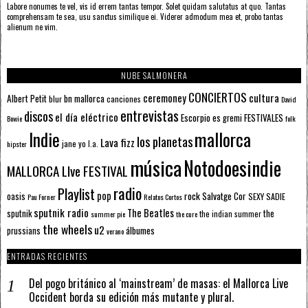
Labore nonumes te vel, vis id errem tantas tempor. Solet quidam salutatus at quo. Tantas
comprehensam te sea, usu sanctus similique ei. Viderer admodum mea et, probo tantas
alienum ne vim.
NUBE SALMONERA
CONCIERTOS
ceremoney
cultura
Albert Petit
bn mallorca
blur
canciones
David
entrevistas
discos
el día eléctrico
Escorpio
FESTIVALES
es gremi
Bowie
folk
mallorca
Indie
los planetas
Lava fizz
jane yo
l.a.
hipster
música
Notodoesindie
MALLORCA LIve FESTIVAL
radio
Playlist
pop
rock
Salvatge Cor
oasis
SEXY SADIE
Pau Forner
Relatos Cortos
sputnik radio
The Beatles
sputnik
the
the indian summer
summer pie
the cure
the wheels
u2
álbumes
prussians
verano
ENTRADAS RECIENTES
Del pogo británico al ‘mainstream’ de masas: el Mallorca Live
Occident borda su edición más mutante y plural.