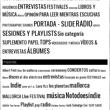
ENTREVISTAS
FESTIVALES
LIBROS Y
HIGIÉNICO
Interview
PARA LEER MIENTRAS ESCUCHAS
MÚSICA
OPINIÓN
Music
RADIO
PORTADA - SLIDE
PHOTOGRAPHIC SOUNDS
SERIES
SESIONES Y PLAYLISTS
Sin categoría
TOPS
SUPLEMENTO PAPEL
VÍDEOS &
VIDEOJUEGOS Y MÚSICA
ÁLBUMES
ENTREVISTAS
ETIQUETAS
CONCIERTOS
ceremoney
cultura
Albert Petit
bn mallorca
blur
canciones
David
entrevistas
discos
el día eléctrico
Escorpio
FESTIVALES
es gremi
Bowie
folk
mallorca
Indie
los planetas
Lava fizz
jane yo
l.a.
hipster
música
Notodoesindie
MALLORCA LIve FESTIVAL
radio
Playlist
pop
rock
Salvatge Cor
oasis
SEXY SADIE
Pau Forner
Relatos Cortos