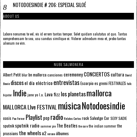
NOTODOESINDIE # 206: ESPECIAL SILOÉ
ABOUT US
Labore nonumes te vel, vis id errem tantas tempor. Solet quidam salutatus at quo. Tantas
comprehensam te sea, usu sanctus similique ei. Viderer admodum mea et, probo tantas
alienum ne vim.
NUBE SALMONERA
CONCIERTOS
ceremoney
cultura
Albert Petit
bn mallorca
blur
canciones
David
entrevistas
discos
el día eléctrico
Escorpio
FESTIVALES
es gremi
Bowie
folk
mallorca
Indie
los planetas
Lava fizz
jane yo
l.a.
hipster
música
Notodoesindie
MALLORCA LIve FESTIVAL
radio
Playlist
pop
rock
Salvatge Cor
oasis
SEXY SADIE
Pau Forner
Relatos Cortos
sputnik radio
The Beatles
sputnik
the
the indian summer
summer pie
the cure
the wheels
u2
álbumes
prussians
verano