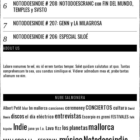
NOTODOESINDIE # 208: NOTODOESCRANC con FIN DEL MUNDO,
TEMPLES y SVSTO
NOTODOESINDIE # 207: GENN y LA MILAGROSA
NOTODOESINDIE # 206: ESPECIAL SILOÉ
ABOUT US
Labore nonumes te vel, vis id errem tantas tempor. Solet quidam salutatus at quo. Tantas
comprehensam te sea, usu sanctus similique ei. Viderer admodum mea et, probo tantas
alienum ne vim.
NUBE SALMONERA
CONCIERTOS
ceremoney
cultura
Albert Petit
bn mallorca
blur
canciones
David
entrevistas
discos
el día eléctrico
Escorpio
FESTIVALES
es gremi
Bowie
folk
mallorca
Indie
los planetas
Lava fizz
jane yo
l.a.
hipster
música
Notodoesindie