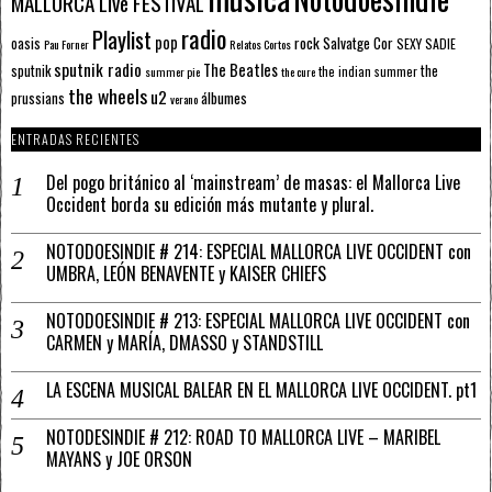
MALLORCA LIve FESTIVAL
radio
Playlist
pop
rock
Salvatge Cor
oasis
SEXY SADIE
Pau Forner
Relatos Cortos
sputnik radio
The Beatles
sputnik
the
the indian summer
summer pie
the cure
the wheels
u2
álbumes
prussians
verano
ENTRADAS RECIENTES
Del pogo británico al ‘mainstream’ de masas: el Mallorca Live
Occident borda su edición más mutante y plural.
NOTODOESINDIE # 214: ESPECIAL MALLORCA LIVE OCCIDENT con
UMBRA, LEÓN BENAVENTE y KAISER CHIEFS
NOTODOESINDIE # 213: ESPECIAL MALLORCA LIVE OCCIDENT con
CARMEN y MARÍA, DMASSO y STANDSTILL
LA ESCENA MUSICAL BALEAR EN EL MALLORCA LIVE OCCIDENT. pt1
NOTODESINDIE # 212: ROAD TO MALLORCA LIVE – MARIBEL
MAYANS y JOE ORSON