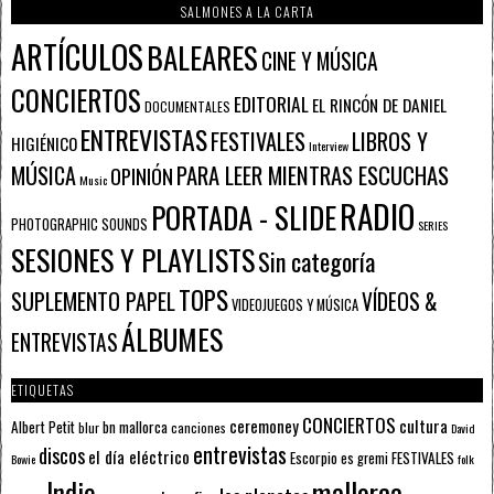
SALMONES A LA CARTA
ARTÍCULOS
BALEARES
CINE Y MÚSICA
CONCIERTOS
EDITORIAL
EL RINCÓN DE DANIEL
DOCUMENTALES
ENTREVISTAS
FESTIVALES
LIBROS Y
HIGIÉNICO
Interview
PARA LEER MIENTRAS ESCUCHAS
MÚSICA
OPINIÓN
Music
RADIO
PORTADA - SLIDE
PHOTOGRAPHIC SOUNDS
SERIES
SESIONES Y PLAYLISTS
Sin categoría
TOPS
SUPLEMENTO PAPEL
VÍDEOS &
VIDEOJUEGOS Y MÚSICA
ÁLBUMES
ENTREVISTAS
ETIQUETAS
CONCIERTOS
ceremoney
cultura
Albert Petit
bn mallorca
blur
canciones
David
entrevistas
discos
el día eléctrico
Escorpio
FESTIVALES
es gremi
Bowie
folk
mallorca
Indie