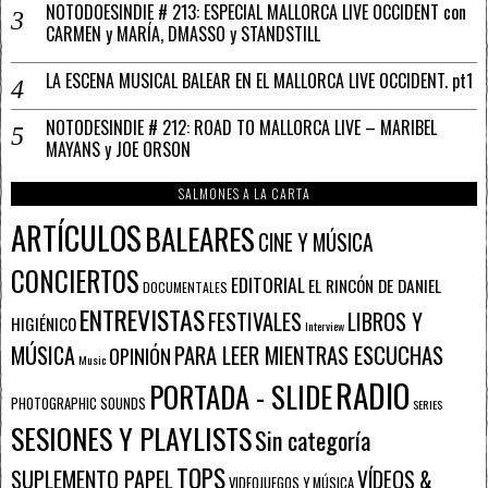
NOTODOESINDIE # 213: ESPECIAL MALLORCA LIVE OCCIDENT con
CARMEN y MARÍA, DMASSO y STANDSTILL
LA ESCENA MUSICAL BALEAR EN EL MALLORCA LIVE OCCIDENT. pt1
NOTODESINDIE # 212: ROAD TO MALLORCA LIVE – MARIBEL
MAYANS y JOE ORSON
SALMONES A LA CARTA
ARTÍCULOS
BALEARES
CINE Y MÚSICA
CONCIERTOS
EDITORIAL
EL RINCÓN DE DANIEL
DOCUMENTALES
ENTREVISTAS
FESTIVALES
LIBROS Y
HIGIÉNICO
Interview
PARA LEER MIENTRAS ESCUCHAS
MÚSICA
OPINIÓN
Music
RADIO
PORTADA - SLIDE
PHOTOGRAPHIC SOUNDS
SERIES
SESIONES Y PLAYLISTS
Sin categoría
TOPS
SUPLEMENTO PAPEL
VÍDEOS &
VIDEOJUEGOS Y MÚSICA