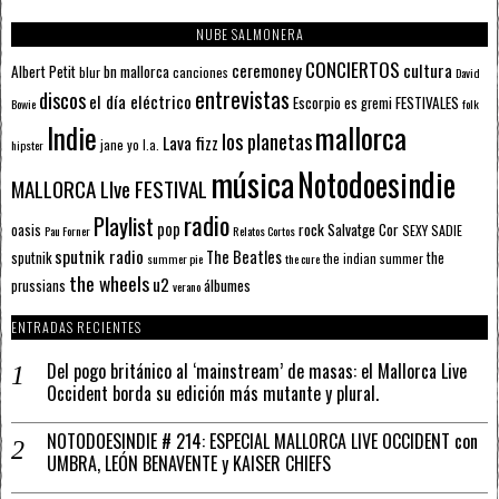
NUBE SALMONERA
CONCIERTOS
ceremoney
cultura
Albert Petit
bn mallorca
blur
canciones
David
entrevistas
discos
el día eléctrico
Escorpio
FESTIVALES
es gremi
Bowie
folk
mallorca
Indie
los planetas
Lava fizz
jane yo
l.a.
hipster
música
Notodoesindie
MALLORCA LIve FESTIVAL
radio
Playlist
pop
rock
Salvatge Cor
oasis
SEXY SADIE
Pau Forner
Relatos Cortos
sputnik radio
The Beatles
sputnik
the
the indian summer
summer pie
the cure
the wheels
u2
álbumes
prussians
verano
ENTRADAS RECIENTES
Del pogo británico al ‘mainstream’ de masas: el Mallorca Live
Occident borda su edición más mutante y plural.
NOTODOESINDIE # 214: ESPECIAL MALLORCA LIVE OCCIDENT con
UMBRA, LEÓN BENAVENTE y KAISER CHIEFS