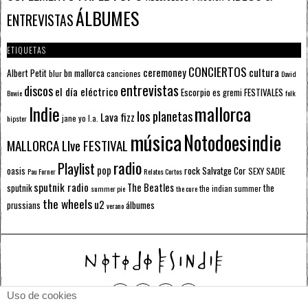
ÁLBUMES
ENTREVISTAS
ETIQUETAS
CONCIERTOS
ceremoney
cultura
Albert Petit
bn mallorca
blur
canciones
David
entrevistas
discos
el día eléctrico
Escorpio
FESTIVALES
es gremi
Bowie
folk
mallorca
Indie
los planetas
Lava fizz
jane yo
l.a.
hipster
música
Notodoesindie
MALLORCA LIve FESTIVAL
radio
Playlist
pop
rock
Salvatge Cor
oasis
SEXY SADIE
Pau Forner
Relatos Cortos
sputnik radio
The Beatles
sputnik
the
the indian summer
summer pie
the cure
the wheels
u2
álbumes
prussians
verano
Uso de cookies