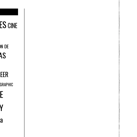
ES
CINE
ÓN DE
AS
LEER
GRAPHIC
E
Y
ía