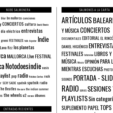
NUBE SALMONERA
SALMONES A LA CARTA
ARTÍCULOS
BALEAR
bn mallorca
blur
canciones
CONCIERTOS
y
cultura
David Bowie
CONCIERTOS
entrevistas
Y MÚSICA
 día eléctrico
Indie
EDITORIAL
EL RINC
DOCUMENTALES
FESTIVALES
 gremi
folk
hipster
ENTREVIST
los planetas
DANIEL HIGIÉNICO
Lava fizz
FESTIVALES
LIBROS Y
rca
MALLORCA LIve FESTIVAL
Interview
PARA 
MÚSICA
OPINIÓN
ca
Music
Notodoesindie
MIENTRAS ESCUCHAS
oasis
PHOTO
radio
aylist
PORTADA - SLID
pop
rock
Relatos Cortos
SOUNDS
sputnik radio
or
sputnik
SEXY SADIE
RADIO
SESIONES 
The Beatles
the indian summer
the cure
SERIES
the wheels
u2
álbumes
ns
PLAYLISTS
verano
Sin categor
TOPS
SUPLEMENTO PAPEL
ENTRADAS RECIENTES