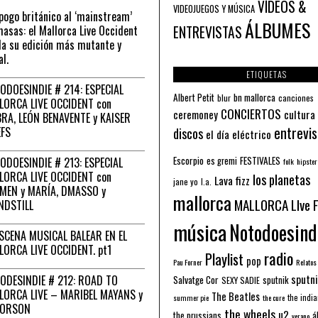
VÍDEOS &
VIDEOJUEGOS Y MÚSICA
pogo británico al ‘mainstream’
ÁLBUMES
asas: el Mallorca Live Occident
ENTREVISTAS
a su edición más mutante y
al.
ETIQUETAS
ODOESINDIE # 214: ESPECIAL
Albert Petit
bn mallorca
blur
canciones
LORCA LIVE OCCIDENT con
CONCIERTOS
ceremoney
cultura
RA, LEÓN BENAVENTE y KAISER
entrevis
EFS
discos
el día eléctrico
Escorpio
FESTIVALES
ODOESINDIE # 213: ESPECIAL
es gremi
folk
hipster
LORCA LIVE OCCIDENT con
los planetas
Lava fizz
jane yo
l.a.
MEN y MARÍA, DMASSO y
mallorca
MALLORCA LIve 
NDSTILL
música
Notodoesind
ESCENA MUSICAL BALEAR EN EL
LORCA LIVE OCCIDENT. pt1
radio
Playlist
pop
Pau Forner
Relatos
sputni
ODESINDIE # 212: ROAD TO
Salvatge Cor
sputnik
SEXY SADIE
LORCA LIVE – MARIBEL MAYANS y
The Beatles
the indi
summer pie
the cure
 ORSON
the wheels
u2
á
the prussians
verano