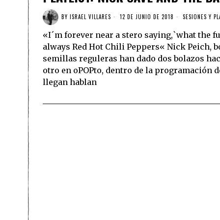
BY
ISRAEL VILLARES
12 DE JUNIO DE 2018
SESIONES Y PL
«I´m forever near a stero saying,`what the f
always Red Hot Chili Peppers« Nick Peich, b
semillas reguleras han dado dos bolazos hac
otro en oPOPto, dentro de la programación d
llegan hablan