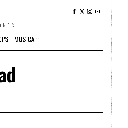
ONES
OPS
MÚSICA
bad