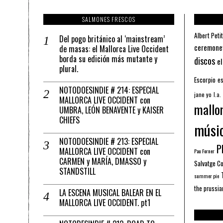
SALMONES FRESCOS
Albert Petit
Del pogo británico al ‘mainstream’
ceremone
de masas: el Mallorca Live Occident
borda su edición más mutante y
discos
el
plural.
Escorpio
es
NOTODOESINDIE # 214: ESPECIAL
jane yo
l.a.
MALLORCA LIVE OCCIDENT con
mallo
UMBRA, LEÓN BENAVENTE y KAISER
CHIEFS
músi
NOTODOESINDIE # 213: ESPECIAL
Pl
MALLORCA LIVE OCCIDENT con
Pau Forner
CARMEN y MARÍA, DMASSO y
Salvatge C
STANDSTILL
summer pie
the prussia
LA ESCENA MUSICAL BALEAR EN EL
MALLORCA LIVE OCCIDENT. pt1