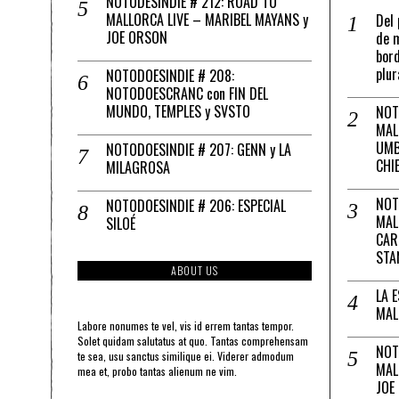
NOTODESINDIE # 212: ROAD TO
MALLORCA LIVE – MARIBEL MAYANS y
Del 
JOE ORSON
de m
bord
plur
NOTODOESINDIE # 208:
NOTODOESCRANC con FIN DEL
MUNDO, TEMPLES y SVSTO
NOT
MAL
UMB
NOTODOESINDIE # 207: GENN y LA
CHI
MILAGROSA
NOT
NOTODOESINDIE # 206: ESPECIAL
MAL
SILOÉ
CAR
STA
ABOUT US
LA 
MAL
Labore nonumes te vel, vis id errem tantas tempor.
Solet quidam salutatus at quo. Tantas comprehensam
NOT
te sea, usu sanctus similique ei. Viderer admodum
MAL
mea et, probo tantas alienum ne vim.
JOE