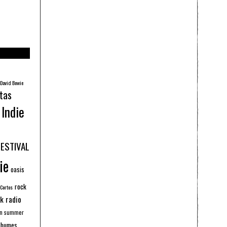
David Bowie
tas
Indie
FESTIVAL
ie
oasis
rock
 Cortos
k radio
an summer
lbumes