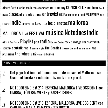
CONCIERTOS
ceremoney
cultura
Albert Petit
bn mallorca
blur
canciones
David
entrevistas
discos
el día eléctrico
Escorpio
FESTIVALES
es gremi
Bowie
folk
mallorca
Indie
los planetas
Lava fizz
jane yo
l.a.
hipster
música
Notodoesindie
MALLORCA LIve FESTIVAL
radio
Playlist
pop
rock
Salvatge Cor
oasis
SEXY SADIE
Pau Forner
Relatos Cortos
sputnik radio
The Beatles
sputnik
the
the indian summer
summer pie
the cure
the wheels
u2
álbumes
prussians
verano
ENTRADAS RECIENTES
Del pogo británico al ‘mainstream’ de masas: el Mallorca Live
Occident borda su edición más mutante y plural.
NOTODOESINDIE # 214: ESPECIAL MALLORCA LIVE OCCIDENT con
UMBRA, LEÓN BENAVENTE y KAISER CHIEFS
NOTODOESINDIE # 213: ESPECIAL MALLORCA LIVE OCCIDENT con
CARMEN y MARÍA, DMASSO y STANDSTILL