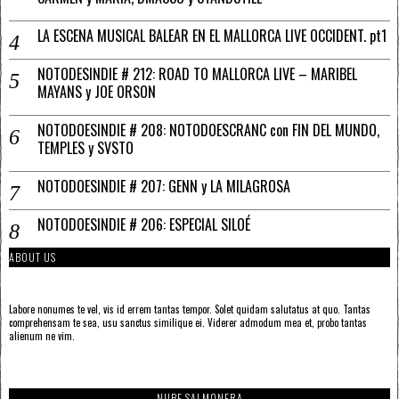
LA ESCENA MUSICAL BALEAR EN EL MALLORCA LIVE OCCIDENT. pt1
NOTODESINDIE # 212: ROAD TO MALLORCA LIVE – MARIBEL
MAYANS y JOE ORSON
NOTODOESINDIE # 208: NOTODOESCRANC con FIN DEL MUNDO,
TEMPLES y SVSTO
NOTODOESINDIE # 207: GENN y LA MILAGROSA
NOTODOESINDIE # 206: ESPECIAL SILOÉ
ABOUT US
Labore nonumes te vel, vis id errem tantas tempor. Solet quidam salutatus at quo. Tantas
comprehensam te sea, usu sanctus similique ei. Viderer admodum mea et, probo tantas
alienum ne vim.
NUBE SALMONERA