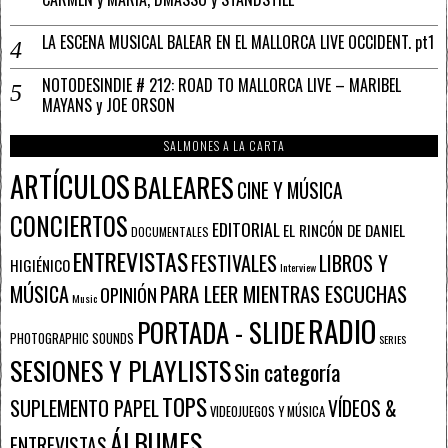
LA ESCENA MUSICAL BALEAR EN EL MALLORCA LIVE OCCIDENT. pt1
NOTODESINDIE # 212: ROAD TO MALLORCA LIVE – MARIBEL
MAYANS y JOE ORSON
SALMONES A LA CARTA
ARTÍCULOS
BALEARES
CINE Y MÚSICA
CONCIERTOS
EDITORIAL
EL RINCÓN DE DANIEL
DOCUMENTALES
ENTREVISTAS
FESTIVALES
LIBROS Y
HIGIÉNICO
Interview
PARA LEER MIENTRAS ESCUCHAS
MÚSICA
OPINIÓN
Music
RADIO
PORTADA - SLIDE
PHOTOGRAPHIC SOUNDS
SERIES
SESIONES Y PLAYLISTS
Sin categoría
TOPS
SUPLEMENTO PAPEL
VÍDEOS &
VIDEOJUEGOS Y MÚSICA
ÁLBUMES
ENTREVISTAS