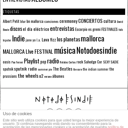
ETIQUETAS
CONCIERTOS
ceremoney
cultura
Albert Petit
bn mallorca
blur
canciones
David
entrevistas
discos
el día eléctrico
Escorpio
FESTIVALES
es gremi
Bowie
folk
mallorca
Indie
los planetas
Lava fizz
jane yo
l.a.
hipster
música
Notodoesindie
MALLORCA LIve FESTIVAL
radio
Playlist
pop
rock
Salvatge Cor
oasis
SEXY SADIE
Pau Forner
Relatos Cortos
sputnik radio
The Beatles
sputnik
the
the indian summer
summer pie
the cure
the wheels
u2
álbumes
prussians
verano
Uso de cookies
Este sitio web utiliza cookies para que usted tenga la mejor experiencia de
© 2014 Todos los derechos reservados.
usuario. Si continúa navegando está dando su consentimiento para la
aceptación de las mencionadas cookies y la aceptación de nuestra
política de