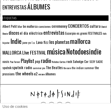
ÁLBUMES
ENTREVISTAS
ETIQUETAS
CONCIERTOS
ceremoney
cultura
Albert Petit
bn mallorca
blur
canciones
David
entrevistas
discos
el día eléctrico
Escorpio
FESTIVALES
es gremi
Bowie
folk
mallorca
Indie
los planetas
Lava fizz
jane yo
l.a.
hipster
música
Notodoesindie
MALLORCA LIve FESTIVAL
radio
Playlist
pop
rock
Salvatge Cor
oasis
SEXY SADIE
Pau Forner
Relatos Cortos
sputnik radio
The Beatles
sputnik
the
the indian summer
summer pie
the cure
the wheels
u2
álbumes
prussians
verano
Uso de cookies