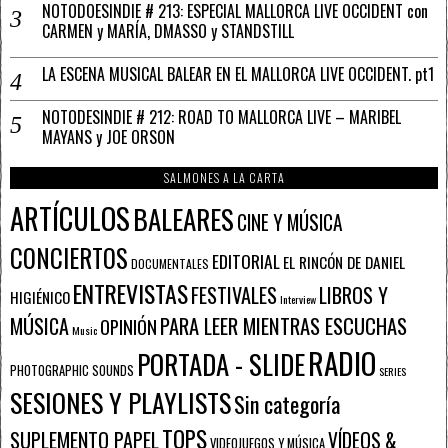
NOTODOESINDIE # 213: ESPECIAL MALLORCA LIVE OCCIDENT con
CARMEN y MARÍA, DMASSO y STANDSTILL
LA ESCENA MUSICAL BALEAR EN EL MALLORCA LIVE OCCIDENT. pt1
NOTODESINDIE # 212: ROAD TO MALLORCA LIVE – MARIBEL
MAYANS y JOE ORSON
SALMONES A LA CARTA
ARTÍCULOS
BALEARES
CINE Y MÚSICA
CONCIERTOS
EDITORIAL
EL RINCÓN DE DANIEL
DOCUMENTALES
ENTREVISTAS
FESTIVALES
LIBROS Y
HIGIÉNICO
Interview
PARA LEER MIENTRAS ESCUCHAS
MÚSICA
OPINIÓN
Music
RADIO
PORTADA - SLIDE
PHOTOGRAPHIC SOUNDS
SERIES
SESIONES Y PLAYLISTS
Sin categoría
TOPS
SUPLEMENTO PAPEL
VÍDEOS &
VIDEOJUEGOS Y MÚSICA