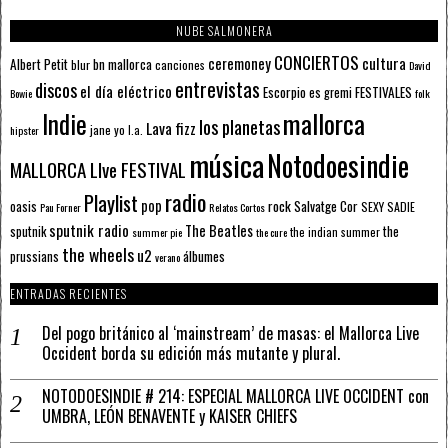
NUBE SALMONERA
CONCIERTOS
ceremoney
cultura
Albert Petit
bn mallorca
blur
canciones
David
entrevistas
discos
el día eléctrico
Escorpio
FESTIVALES
es gremi
Bowie
folk
mallorca
Indie
los planetas
Lava fizz
jane yo
l.a.
hipster
música
Notodoesindie
MALLORCA LIve FESTIVAL
radio
Playlist
pop
rock
Salvatge Cor
oasis
SEXY SADIE
Pau Forner
Relatos Cortos
sputnik radio
The Beatles
sputnik
the
the indian summer
summer pie
the cure
the wheels
u2
álbumes
prussians
verano
ENTRADAS RECIENTES
Del pogo británico al ‘mainstream’ de masas: el Mallorca Live
Occident borda su edición más mutante y plural.
NOTODOESINDIE # 214: ESPECIAL MALLORCA LIVE OCCIDENT con
UMBRA, LEÓN BENAVENTE y KAISER CHIEFS