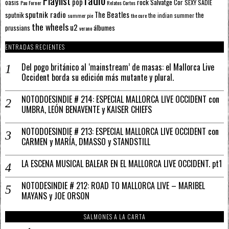
radio
Playlist
pop
rock
Salvatge Cor
oasis
SEXY SADIE
Pau Forner
Relatos Cortos
sputnik radio
The Beatles
sputnik
the
the indian summer
summer pie
the cure
the wheels
u2
álbumes
prussians
verano
ENTRADAS RECIENTES
Del pogo británico al ‘mainstream’ de masas: el Mallorca Live
Occident borda su edición más mutante y plural.
NOTODOESINDIE # 214: ESPECIAL MALLORCA LIVE OCCIDENT con
UMBRA, LEÓN BENAVENTE y KAISER CHIEFS
NOTODOESINDIE # 213: ESPECIAL MALLORCA LIVE OCCIDENT con
CARMEN y MARÍA, DMASSO y STANDSTILL
LA ESCENA MUSICAL BALEAR EN EL MALLORCA LIVE OCCIDENT. pt1
NOTODESINDIE # 212: ROAD TO MALLORCA LIVE – MARIBEL
MAYANS y JOE ORSON
SALMONES A LA CARTA