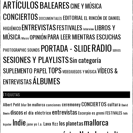
ARTÍCULOS
BALEARES
CINE Y MÚSICA
CONCIERTOS
EDITORIAL
EL RINCÓN DE DANIEL
DOCUMENTALES
ENTREVISTAS
FESTIVALES
LIBROS Y
HIGIÉNICO
Interview
PARA LEER MIENTRAS ESCUCHAS
MÚSICA
OPINIÓN
Music
RADIO
PORTADA - SLIDE
PHOTOGRAPHIC SOUNDS
SERIES
SESIONES Y PLAYLISTS
Sin categoría
TOPS
SUPLEMENTO PAPEL
VÍDEOS &
VIDEOJUEGOS Y MÚSICA
ÁLBUMES
ENTREVISTAS
ETIQUETAS
CONCIERTOS
ceremoney
cultura
Albert Petit
bn mallorca
blur
canciones
David
entrevistas
discos
el día eléctrico
Escorpio
FESTIVALES
es gremi
Bowie
folk
mallorca
Indie
los planetas
Lava fizz
jane yo
l.a.
hipster