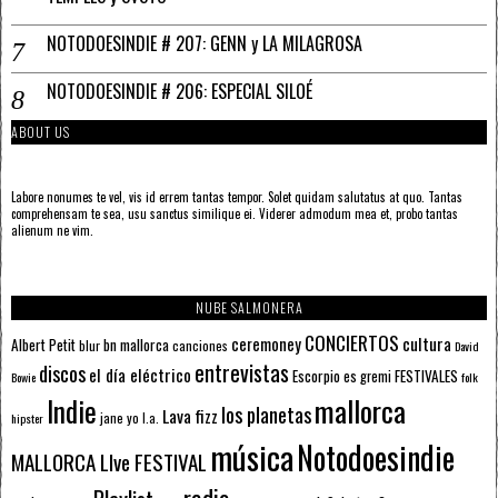
NOTODOESINDIE # 207: GENN y LA MILAGROSA
NOTODOESINDIE # 206: ESPECIAL SILOÉ
ABOUT US
Labore nonumes te vel, vis id errem tantas tempor. Solet quidam salutatus at quo. Tantas
comprehensam te sea, usu sanctus similique ei. Viderer admodum mea et, probo tantas
alienum ne vim.
NUBE SALMONERA
CONCIERTOS
ceremoney
cultura
Albert Petit
bn mallorca
blur
canciones
David
entrevistas
discos
el día eléctrico
Escorpio
FESTIVALES
es gremi
Bowie
folk
mallorca
Indie
los planetas
Lava fizz
jane yo
l.a.
hipster
música
Notodoesindie
MALLORCA LIve FESTIVAL