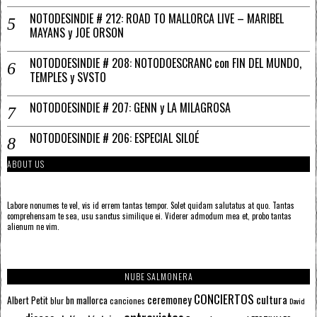
NOTODESINDIE # 212: ROAD TO MALLORCA LIVE – MARIBEL
MAYANS y JOE ORSON
NOTODOESINDIE # 208: NOTODOESCRANC con FIN DEL MUNDO,
TEMPLES y SVSTO
NOTODOESINDIE # 207: GENN y LA MILAGROSA
NOTODOESINDIE # 206: ESPECIAL SILOÉ
ABOUT US
Labore nonumes te vel, vis id errem tantas tempor. Solet quidam salutatus at quo. Tantas
comprehensam te sea, usu sanctus similique ei. Viderer admodum mea et, probo tantas
alienum ne vim.
NUBE SALMONERA
CONCIERTOS
ceremoney
cultura
Albert Petit
bn mallorca
blur
canciones
David