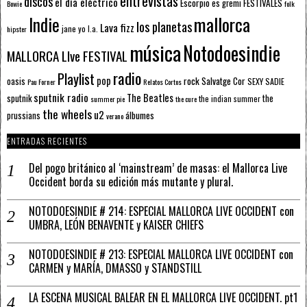
entrevistas
discos
el día eléctrico
Escorpio
FESTIVALES
es gremi
Bowie
folk
mallorca
Indie
los planetas
Lava fizz
jane yo
l.a.
hipster
música
Notodoesindie
MALLORCA LIve FESTIVAL
radio
Playlist
pop
rock
Salvatge Cor
oasis
SEXY SADIE
Pau Forner
Relatos Cortos
sputnik radio
The Beatles
sputnik
the
the indian summer
summer pie
the cure
the wheels
u2
álbumes
prussians
verano
ENTRADAS RECIENTES
Del pogo británico al ‘mainstream’ de masas: el Mallorca Live
Occident borda su edición más mutante y plural.
NOTODOESINDIE # 214: ESPECIAL MALLORCA LIVE OCCIDENT con
UMBRA, LEÓN BENAVENTE y KAISER CHIEFS
NOTODOESINDIE # 213: ESPECIAL MALLORCA LIVE OCCIDENT con
CARMEN y MARÍA, DMASSO y STANDSTILL
LA ESCENA MUSICAL BALEAR EN EL MALLORCA LIVE OCCIDENT. pt1