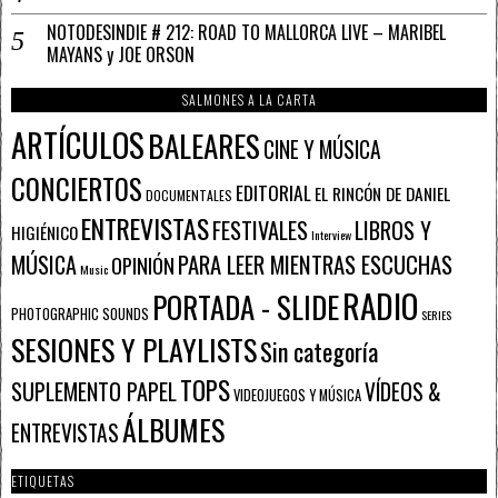
NOTODESINDIE # 212: ROAD TO MALLORCA LIVE – MARIBEL
MAYANS y JOE ORSON
SALMONES A LA CARTA
ARTÍCULOS
BALEARES
CINE Y MÚSICA
CONCIERTOS
EDITORIAL
EL RINCÓN DE DANIEL
DOCUMENTALES
ENTREVISTAS
FESTIVALES
LIBROS Y
HIGIÉNICO
Interview
PARA LEER MIENTRAS ESCUCHAS
MÚSICA
OPINIÓN
Music
RADIO
PORTADA - SLIDE
PHOTOGRAPHIC SOUNDS
SERIES
SESIONES Y PLAYLISTS
Sin categoría
TOPS
SUPLEMENTO PAPEL
VÍDEOS &
VIDEOJUEGOS Y MÚSICA
ÁLBUMES
ENTREVISTAS
ETIQUETAS