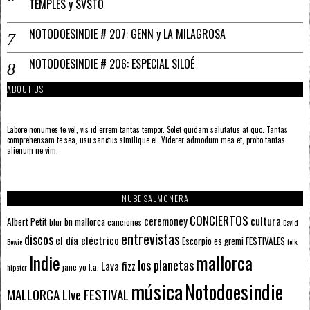
TEMPLES y SVSTO
NOTODOESINDIE # 207: GENN y LA MILAGROSA
NOTODOESINDIE # 206: ESPECIAL SILOÉ
ABOUT US
Labore nonumes te vel, vis id errem tantas tempor. Solet quidam salutatus at quo. Tantas
comprehensam te sea, usu sanctus similique ei. Viderer admodum mea et, probo tantas
alienum ne vim.
NUBE SALMONERA
CONCIERTOS
ceremoney
cultura
Albert Petit
bn mallorca
blur
canciones
David
entrevistas
discos
el día eléctrico
Escorpio
FESTIVALES
es gremi
Bowie
folk
mallorca
Indie
los planetas
Lava fizz
jane yo
l.a.
hipster
música
Notodoesindie
MALLORCA LIve FESTIVAL