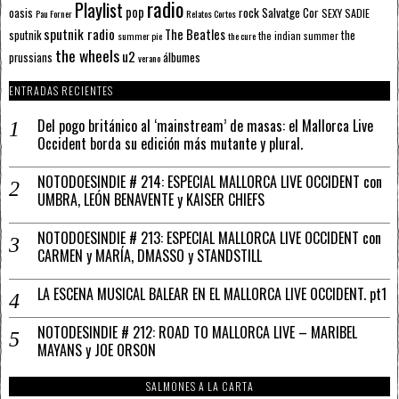
radio
Playlist
pop
rock
Salvatge Cor
oasis
SEXY SADIE
Pau Forner
Relatos Cortos
sputnik radio
The Beatles
sputnik
the
the indian summer
summer pie
the cure
the wheels
u2
álbumes
prussians
verano
ENTRADAS RECIENTES
Del pogo británico al ‘mainstream’ de masas: el Mallorca Live
Occident borda su edición más mutante y plural.
NOTODOESINDIE # 214: ESPECIAL MALLORCA LIVE OCCIDENT con
UMBRA, LEÓN BENAVENTE y KAISER CHIEFS
NOTODOESINDIE # 213: ESPECIAL MALLORCA LIVE OCCIDENT con
CARMEN y MARÍA, DMASSO y STANDSTILL
LA ESCENA MUSICAL BALEAR EN EL MALLORCA LIVE OCCIDENT. pt1
NOTODESINDIE # 212: ROAD TO MALLORCA LIVE – MARIBEL
MAYANS y JOE ORSON
SALMONES A LA CARTA