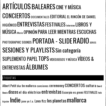
ARTÍCULOS
BALEARES
CINE Y MÚSICA
CONCIERTOS
EDITORIAL
EL RINCÓN DE DANIEL
DOCUMENTALES
ENTREVISTAS
FESTIVALES
LIBROS Y
HIGIÉNICO
Interview
PARA LEER MIENTRAS ESCUCHAS
MÚSICA
OPINIÓN
Music
RADIO
PORTADA - SLIDE
PHOTOGRAPHIC SOUNDS
SERIES
SESIONES Y PLAYLISTS
Sin categoría
TOPS
SUPLEMENTO PAPEL
VÍDEOS &
VIDEOJUEGOS Y MÚSICA
ÁLBUMES
ENTREVISTAS
ETIQUETAS
CONCIERTOS
ceremoney
cultura
Albert Petit
bn mallorca
blur
canciones
David
entrevistas
discos
el día eléctrico
Escorpio
FESTIVALES
es gremi
Bowie
folk
mallorca
Indie
los planetas
Lava fizz
jane yo
l.a.
hipster