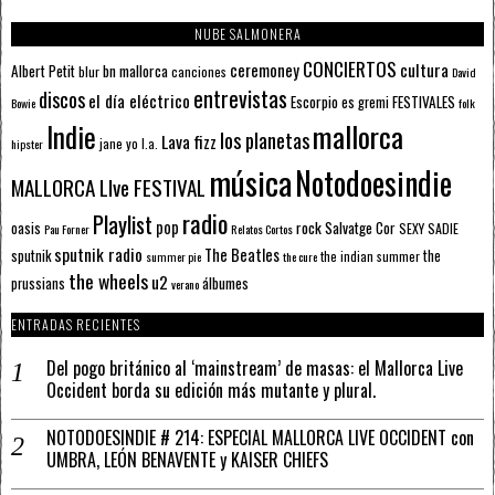
NUBE SALMONERA
CONCIERTOS
ceremoney
cultura
Albert Petit
bn mallorca
blur
canciones
David
entrevistas
discos
el día eléctrico
Escorpio
FESTIVALES
es gremi
Bowie
folk
mallorca
Indie
los planetas
Lava fizz
jane yo
l.a.
hipster
música
Notodoesindie
MALLORCA LIve FESTIVAL
radio
Playlist
pop
rock
Salvatge Cor
oasis
SEXY SADIE
Pau Forner
Relatos Cortos
sputnik radio
The Beatles
sputnik
the
the indian summer
summer pie
the cure
the wheels
u2
álbumes
prussians
verano
ENTRADAS RECIENTES
Del pogo británico al ‘mainstream’ de masas: el Mallorca Live
Occident borda su edición más mutante y plural.
NOTODOESINDIE # 214: ESPECIAL MALLORCA LIVE OCCIDENT con
UMBRA, LEÓN BENAVENTE y KAISER CHIEFS