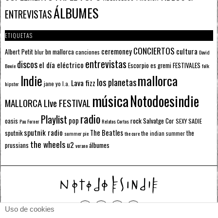
ÁLBUMES
ENTREVISTAS
ETIQUETAS
CONCIERTOS
ceremoney
cultura
Albert Petit
bn mallorca
blur
canciones
David
entrevistas
discos
el día eléctrico
Escorpio
FESTIVALES
es gremi
Bowie
folk
mallorca
Indie
los planetas
Lava fizz
jane yo
l.a.
hipster
música
Notodoesindie
MALLORCA LIve FESTIVAL
radio
Playlist
pop
rock
Salvatge Cor
oasis
SEXY SADIE
Pau Forner
Relatos Cortos
sputnik radio
The Beatles
sputnik
the
the indian summer
summer pie
the cure
the wheels
u2
álbumes
prussians
verano
Uso de cookies