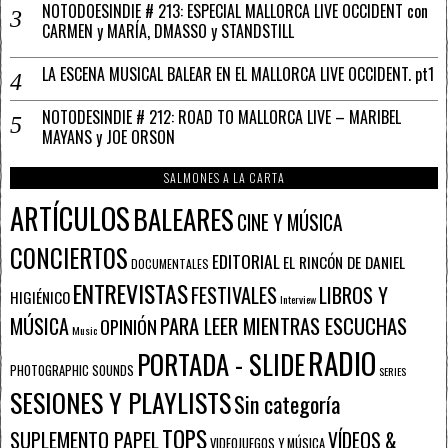
NOTODOESINDIE # 213: ESPECIAL MALLORCA LIVE OCCIDENT con
CARMEN y MARÍA, DMASSO y STANDSTILL
LA ESCENA MUSICAL BALEAR EN EL MALLORCA LIVE OCCIDENT. pt1
NOTODESINDIE # 212: ROAD TO MALLORCA LIVE – MARIBEL
MAYANS y JOE ORSON
SALMONES A LA CARTA
ARTÍCULOS
BALEARES
CINE Y MÚSICA
CONCIERTOS
EDITORIAL
EL RINCÓN DE DANIEL
DOCUMENTALES
ENTREVISTAS
FESTIVALES
LIBROS Y
HIGIÉNICO
Interview
PARA LEER MIENTRAS ESCUCHAS
MÚSICA
OPINIÓN
Music
RADIO
PORTADA - SLIDE
PHOTOGRAPHIC SOUNDS
SERIES
SESIONES Y PLAYLISTS
Sin categoría
TOPS
SUPLEMENTO PAPEL
VÍDEOS &
VIDEOJUEGOS Y MÚSICA