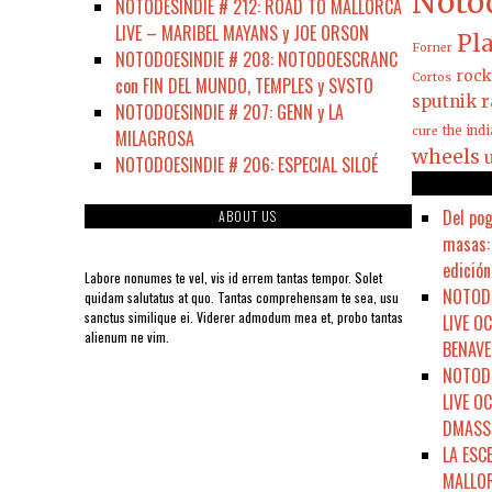
Noto
NOTODESINDIE # 212: ROAD TO MALLORCA
LIVE – MARIBEL MAYANS y JOE ORSON
Pla
Forner
NOTODOESINDIE # 208: NOTODOESCRANC
rock
Cortos
con FIN DEL MUNDO, TEMPLES y SVSTO
sputnik r
NOTODOESINDIE # 207: GENN y LA
the ind
cure
MILAGROSA
wheels
NOTODOESINDIE # 206: ESPECIAL SILOÉ
Del pog
ABOUT US
masas: 
edición
Labore nonumes te vel, vis id errem tantas tempor. Solet
NOTODO
quidam salutatus at quo. Tantas comprehensam te sea, usu
sanctus similique ei. Viderer admodum mea et, probo tantas
LIVE O
alienum ne vim.
BENAVE
NOTODO
LIVE O
DMASSO
LA ESC
MALLOR