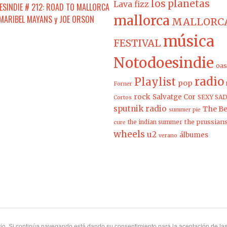
los planetas
Lava fizz
SINDIE # 212: ROAD TO MALLORCA
mallorca
 MARIBEL MAYANS y JOE ORSON
MALLORCA
música
FESTIVAL
Notodoesindie
oas
radio
Playlist
pop
Forner
rock
Salvatge Cor
SEXY SAD
Cortos
sputnik radio
The Be
summer pie
the prussian
the indian summer
cure
wheels
u2
álbumes
verano
uario. Si continúa navegando está dando su consentimiento para la aceptación de l