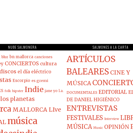
NUBE SALMONERA
SALMONES A LA CARTA
ARTÍCULOS
t
bn mallorca
blur
canciones
CONCIERTOS
ey
cultura
BALEARES
discos
el día eléctrico
CINE Y
stas
Escorpio
es gremi
CONCIERT
MÚSICA
Indie
ES
jane yo
l.a.
EDITORIAL
folk
hipster
E
DOCUMENTALES
los planetas
DE DANIEL HIGIÉNICO
ENTREVISTAS
rca
MALLORCA LIve
FESTIVALES
LIB
música
Interview
AL
MÚSICA
OPINIÓN
Music