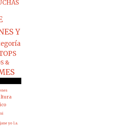
CUCHAS
E
NES Y
tegoría
TOPS
S &
MES
ones
ltura
rico
mi
jane yo
l.a.