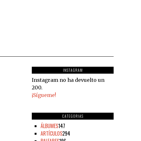
INSTAGRAM
Instagram no ha devuelto un
200.
¡Sígueme!
CATEGORIAS
ÁLBUMES
147
ARTÍCULOS
294
BALEARES
196