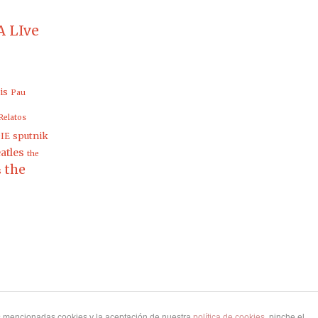
 LIve
is
Pau
Relatos
sputnik
IE
atles
the
the
s
as mencionadas cookies y la aceptación de nuestra
política de cookies
, pinche el