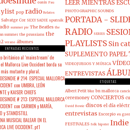
doesindie
LEER MIENTRAS ES
oasis
Pau
radio
ylist
PHOTOGRAPHIC SOUNDS
pop
Relatos
PORTADA - SLID
Salvatge Cor
sputnik
SEXY SADIE
adio
The Beatles
summer pie
the
RADIO
SESIO
the
the prussians
SERIES
ian summer
PLAYLISTS
u2
álbumes
Sin ca
verano
ENTRADAS RECIENTES
SUPLEMENTO PAPEL
o británico al ‘mainstream’ de
VÍDEO
el Mallorca Live Occident borda su
VIDEOJUEGOS Y MÚSICA
 más mutante y plural.
ÁLBU
ENTREVISTAS
ESINDIE # 214: ESPECIAL MALLORCA
ETIQUETAS
CCIDENT con UMBRA, LEÓN
Albert Petit
bn mallorca
NTE y KAISER CHIEFS
blur
canci
CONCIERTOS
ceremoney
cu
ESINDIE # 213: ESPECIAL MALLORCA
discos
CCIDENT con CARMEN y MARÍA,
el día eléct
David Bowie
 y STANDSTILL
entrevistas
Escorpio
es gre
ENA MUSICAL BALEAR EN EL
Indie
FESTIVALES
folk
hipster
CA LIVE OCCIDENT. pt1