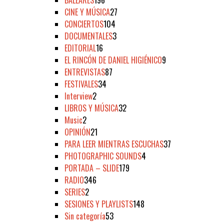
CINE Y MÚSICA
27
CONCIERTOS
104
DOCUMENTALES
3
EDITORIAL
16
EL RINCÓN DE DANIEL HIGIÉNICO
9
ENTREVISTAS
87
FESTIVALES
34
Interview
2
LIBROS Y MÚSICA
32
Music
2
OPINIÓN
21
PARA LEER MIENTRAS ESCUCHAS
37
PHOTOGRAPHIC SOUNDS
4
PORTADA – SLIDE
179
RADIO
346
SERIES
2
SESIONES Y PLAYLISTS
148
Sin categoría
53