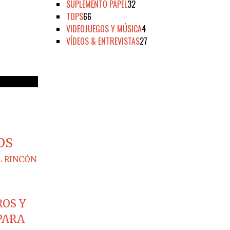
SUPLEMENTO PAPEL
32
TOPS
66
VIDEOJUEGOS Y MÚSICA
4
VÍDEOS & ENTREVISTAS
27
OS
L RINCÓN
ROS Y
PARA