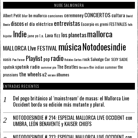
NUBE SALMONERA
CONCIERTOS
ceremoney
cultura
Albert Petit
bn mallorca
blur
canciones
David
entrevistas
discos
el día eléctrico
Escorpio
FESTIVALES
es gremi
Bowie
folk
mallorca
Indie
los planetas
Lava fizz
jane yo
l.a.
hipster
música
Notodoesindie
MALLORCA LIve FESTIVAL
radio
Playlist
pop
rock
Salvatge Cor
oasis
SEXY SADIE
Pau Forner
Relatos Cortos
sputnik radio
The Beatles
sputnik
the
the indian summer
summer pie
the cure
the wheels
u2
álbumes
prussians
verano
ENTRADAS RECIENTES
Del pogo británico al ‘mainstream’ de masas: el Mallorca Live
Occident borda su edición más mutante y plural.
NOTODOESINDIE # 214: ESPECIAL MALLORCA LIVE OCCIDENT con
UMBRA, LEÓN BENAVENTE y KAISER CHIEFS
NOTODOESINDIE # 213: ESPECIAL MALLORCA LIVE OCCIDENT con