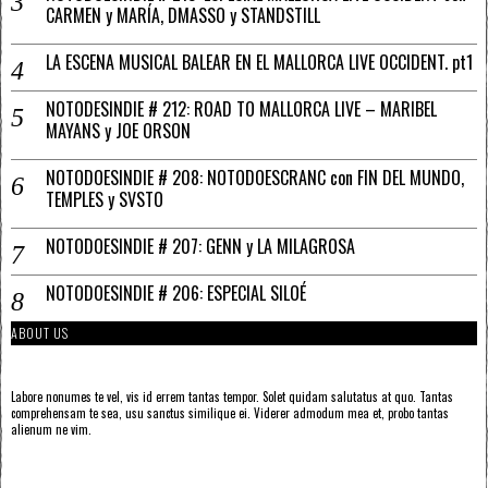
CARMEN y MARÍA, DMASSO y STANDSTILL
LA ESCENA MUSICAL BALEAR EN EL MALLORCA LIVE OCCIDENT. pt1
NOTODESINDIE # 212: ROAD TO MALLORCA LIVE – MARIBEL
MAYANS y JOE ORSON
NOTODOESINDIE # 208: NOTODOESCRANC con FIN DEL MUNDO,
TEMPLES y SVSTO
NOTODOESINDIE # 207: GENN y LA MILAGROSA
NOTODOESINDIE # 206: ESPECIAL SILOÉ
ABOUT US
Labore nonumes te vel, vis id errem tantas tempor. Solet quidam salutatus at quo. Tantas
comprehensam te sea, usu sanctus similique ei. Viderer admodum mea et, probo tantas
alienum ne vim.