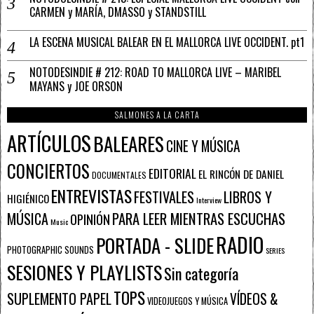
CARMEN y MARÍA, DMASSO y STANDSTILL
LA ESCENA MUSICAL BALEAR EN EL MALLORCA LIVE OCCIDENT. pt1
NOTODESINDIE # 212: ROAD TO MALLORCA LIVE – MARIBEL
MAYANS y JOE ORSON
SALMONES A LA CARTA
ARTÍCULOS
BALEARES
CINE Y MÚSICA
CONCIERTOS
EDITORIAL
EL RINCÓN DE DANIEL
DOCUMENTALES
ENTREVISTAS
FESTIVALES
LIBROS Y
HIGIÉNICO
Interview
PARA LEER MIENTRAS ESCUCHAS
MÚSICA
OPINIÓN
Music
RADIO
PORTADA - SLIDE
PHOTOGRAPHIC SOUNDS
SERIES
SESIONES Y PLAYLISTS
Sin categoría
TOPS
SUPLEMENTO PAPEL
VÍDEOS &
VIDEOJUEGOS Y MÚSICA