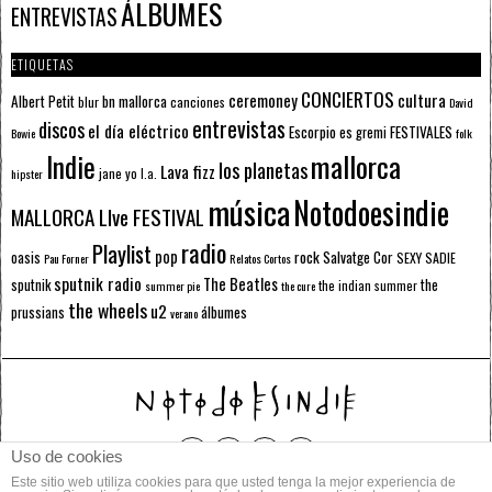
ÁLBUMES
ENTREVISTAS
ETIQUETAS
CONCIERTOS
ceremoney
cultura
Albert Petit
bn mallorca
blur
canciones
David
entrevistas
discos
el día eléctrico
Escorpio
FESTIVALES
es gremi
Bowie
folk
mallorca
Indie
los planetas
Lava fizz
jane yo
l.a.
hipster
música
Notodoesindie
MALLORCA LIve FESTIVAL
radio
Playlist
pop
rock
Salvatge Cor
oasis
SEXY SADIE
Pau Forner
Relatos Cortos
sputnik radio
The Beatles
sputnik
the
the indian summer
summer pie
the cure
the wheels
u2
álbumes
prussians
verano
Uso de cookies
Este sitio web utiliza cookies para que usted tenga la mejor experiencia de