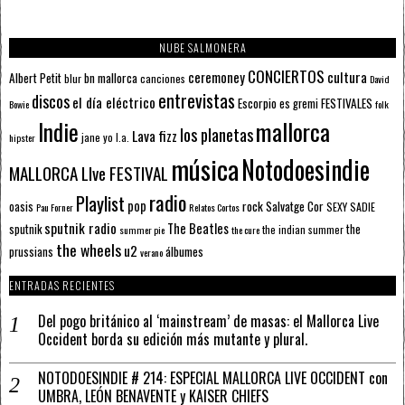
NUBE SALMONERA
CONCIERTOS
ceremoney
cultura
Albert Petit
bn mallorca
blur
canciones
David
entrevistas
discos
el día eléctrico
Escorpio
FESTIVALES
es gremi
Bowie
folk
mallorca
Indie
los planetas
Lava fizz
jane yo
l.a.
hipster
música
Notodoesindie
MALLORCA LIve FESTIVAL
radio
Playlist
pop
rock
Salvatge Cor
oasis
SEXY SADIE
Pau Forner
Relatos Cortos
sputnik radio
The Beatles
sputnik
the
the indian summer
summer pie
the cure
the wheels
u2
álbumes
prussians
verano
ENTRADAS RECIENTES
Del pogo británico al ‘mainstream’ de masas: el Mallorca Live
Occident borda su edición más mutante y plural.
NOTODOESINDIE # 214: ESPECIAL MALLORCA LIVE OCCIDENT con
UMBRA, LEÓN BENAVENTE y KAISER CHIEFS