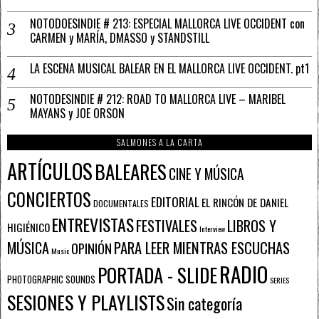
NOTODOESINDIE # 213: ESPECIAL MALLORCA LIVE OCCIDENT con
CARMEN y MARÍA, DMASSO y STANDSTILL
LA ESCENA MUSICAL BALEAR EN EL MALLORCA LIVE OCCIDENT. pt1
NOTODESINDIE # 212: ROAD TO MALLORCA LIVE – MARIBEL
MAYANS y JOE ORSON
SALMONES A LA CARTA
ARTÍCULOS
BALEARES
CINE Y MÚSICA
CONCIERTOS
EDITORIAL
EL RINCÓN DE DANIEL
DOCUMENTALES
ENTREVISTAS
FESTIVALES
LIBROS Y
HIGIÉNICO
Interview
PARA LEER MIENTRAS ESCUCHAS
MÚSICA
OPINIÓN
Music
RADIO
PORTADA - SLIDE
PHOTOGRAPHIC SOUNDS
SERIES
SESIONES Y PLAYLISTS
Sin categoría