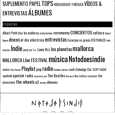
TOPS
SUPLEMENTO PAPEL
VÍDEOS &
VIDEOJUEGOS Y MÚSICA
ÁLBUMES
ENTREVISTAS
ETIQUETAS
CONCIERTOS
ceremoney
cultura
Albert Petit
bn mallorca
blur
canciones
David
entrevistas
discos
el día eléctrico
Escorpio
FESTIVALES
es gremi
Bowie
folk
mallorca
Indie
los planetas
Lava fizz
jane yo
l.a.
hipster
música
Notodoesindie
MALLORCA LIve FESTIVAL
radio
Playlist
pop
rock
Salvatge Cor
oasis
SEXY SADIE
Pau Forner
Relatos Cortos
sputnik radio
The Beatles
sputnik
the
the indian summer
summer pie
the cure
the wheels
u2
álbumes
prussians
verano