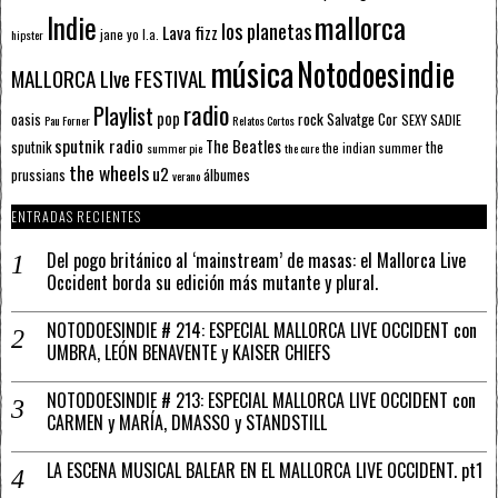
mallorca
Indie
los planetas
Lava fizz
jane yo
l.a.
hipster
música
Notodoesindie
MALLORCA LIve FESTIVAL
radio
Playlist
pop
rock
Salvatge Cor
oasis
SEXY SADIE
Pau Forner
Relatos Cortos
sputnik radio
The Beatles
sputnik
the
the indian summer
summer pie
the cure
the wheels
u2
álbumes
prussians
verano
ENTRADAS RECIENTES
Del pogo británico al ‘mainstream’ de masas: el Mallorca Live
Occident borda su edición más mutante y plural.
NOTODOESINDIE # 214: ESPECIAL MALLORCA LIVE OCCIDENT con
UMBRA, LEÓN BENAVENTE y KAISER CHIEFS
NOTODOESINDIE # 213: ESPECIAL MALLORCA LIVE OCCIDENT con
CARMEN y MARÍA, DMASSO y STANDSTILL
LA ESCENA MUSICAL BALEAR EN EL MALLORCA LIVE OCCIDENT. pt1