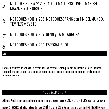
NOTODESINDIE # 212: ROAD TO MALLORCA LIVE – MARIBEL
MAYANS y JOE ORSON
NOTODOESINDIE # 208: NOTODOESCRANC con FIN DEL MUNDO,
TEMPLES y SVSTO
NOTODOESINDIE # 207: GENN y LA MILAGROSA
NOTODOESINDIE # 206: ESPECIAL SILOÉ
ABOUT US
Labore nonumes te vel, vis id errem tantas tempor. Solet quidam salutatus at quo. Tantas
comprehensam te sea, usu sanctus similique ei. Viderer admodum mea et, probo tantas
alienum ne vim.
NUBE SALMONERA
CONCIERTOS
ceremoney
cultura
Albert Petit
bn mallorca
blur
canciones
David
entrevistas
discos
el día eléctrico
Escorpio
FESTIVALES
es gremi
Bowie
folk