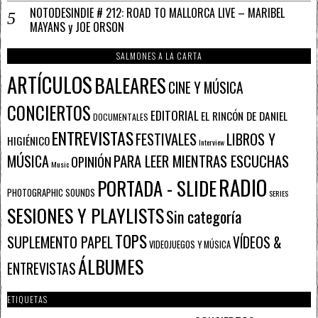
NOTODESINDIE # 212: ROAD TO MALLORCA LIVE – MARIBEL
MAYANS y JOE ORSON
SALMONES A LA CARTA
ARTÍCULOS
BALEARES
CINE Y MÚSICA
CONCIERTOS
EDITORIAL
EL RINCÓN DE DANIEL
DOCUMENTALES
ENTREVISTAS
FESTIVALES
LIBROS Y
HIGIÉNICO
Interview
PARA LEER MIENTRAS ESCUCHAS
MÚSICA
OPINIÓN
Music
RADIO
PORTADA - SLIDE
PHOTOGRAPHIC SOUNDS
SERIES
SESIONES Y PLAYLISTS
Sin categoría
TOPS
SUPLEMENTO PAPEL
VÍDEOS &
VIDEOJUEGOS Y MÚSICA
ÁLBUMES
ENTREVISTAS
ETIQUETAS