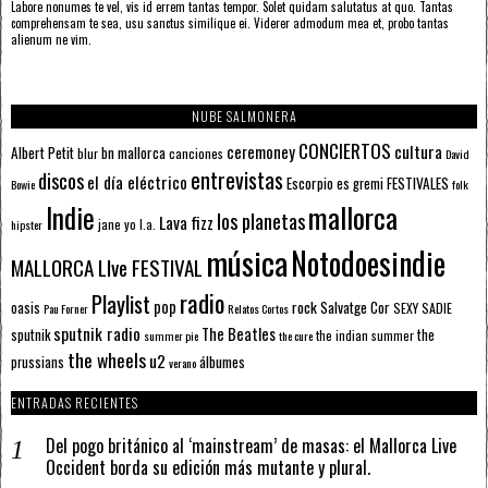
Labore nonumes te vel, vis id errem tantas tempor. Solet quidam salutatus at quo. Tantas
comprehensam te sea, usu sanctus similique ei. Viderer admodum mea et, probo tantas
alienum ne vim.
NUBE SALMONERA
CONCIERTOS
ceremoney
cultura
Albert Petit
bn mallorca
blur
canciones
David
entrevistas
discos
el día eléctrico
Escorpio
FESTIVALES
es gremi
Bowie
folk
mallorca
Indie
los planetas
Lava fizz
jane yo
l.a.
hipster
música
Notodoesindie
MALLORCA LIve FESTIVAL
radio
Playlist
pop
rock
Salvatge Cor
oasis
SEXY SADIE
Pau Forner
Relatos Cortos
sputnik radio
The Beatles
sputnik
the
the indian summer
summer pie
the cure
the wheels
u2
álbumes
prussians
verano
ENTRADAS RECIENTES
Del pogo británico al ‘mainstream’ de masas: el Mallorca Live
Occident borda su edición más mutante y plural.