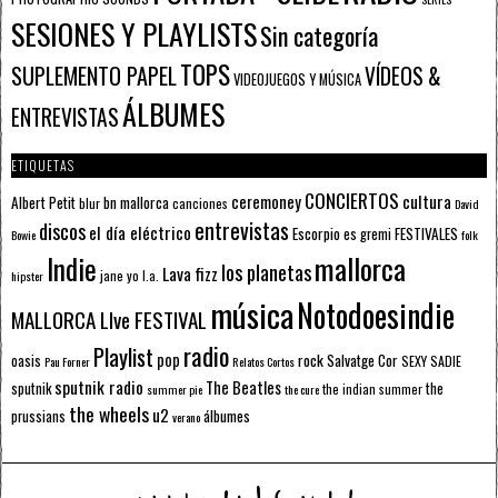
SESIONES Y PLAYLISTS
Sin categoría
TOPS
SUPLEMENTO PAPEL
VÍDEOS &
VIDEOJUEGOS Y MÚSICA
ÁLBUMES
ENTREVISTAS
ETIQUETAS
CONCIERTOS
ceremoney
cultura
Albert Petit
bn mallorca
blur
canciones
David
entrevistas
discos
el día eléctrico
Escorpio
FESTIVALES
es gremi
Bowie
folk
mallorca
Indie
los planetas
Lava fizz
jane yo
l.a.
hipster
música
Notodoesindie
MALLORCA LIve FESTIVAL
radio
Playlist
pop
rock
Salvatge Cor
oasis
SEXY SADIE
Pau Forner
Relatos Cortos
sputnik radio
The Beatles
sputnik
the
the indian summer
summer pie
the cure
the wheels
u2
álbumes
prussians
verano