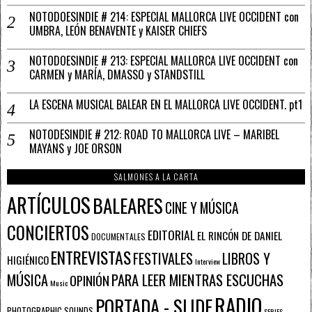
NOTODOESINDIE # 214: ESPECIAL MALLORCA LIVE OCCIDENT con
UMBRA, LEÓN BENAVENTE y KAISER CHIEFS
NOTODOESINDIE # 213: ESPECIAL MALLORCA LIVE OCCIDENT con
CARMEN y MARÍA, DMASSO y STANDSTILL
LA ESCENA MUSICAL BALEAR EN EL MALLORCA LIVE OCCIDENT. pt1
NOTODESINDIE # 212: ROAD TO MALLORCA LIVE – MARIBEL
MAYANS y JOE ORSON
SALMONES A LA CARTA
ARTÍCULOS
BALEARES
CINE Y MÚSICA
CONCIERTOS
EDITORIAL
EL RINCÓN DE DANIEL
DOCUMENTALES
ENTREVISTAS
FESTIVALES
LIBROS Y
HIGIÉNICO
Interview
PARA LEER MIENTRAS ESCUCHAS
MÚSICA
OPINIÓN
Music
RADIO
PORTADA - SLIDE
PHOTOGRAPHIC SOUNDS
SERIES