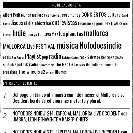
NUBE SALMONERA
CONCIERTOS
ceremoney
cultura
Albert Petit
bn mallorca
blur
canciones
David
entrevistas
discos
el día eléctrico
Escorpio
FESTIVALES
es gremi
Bowie
folk
mallorca
Indie
los planetas
Lava fizz
jane yo
l.a.
hipster
música
Notodoesindie
MALLORCA LIve FESTIVAL
radio
Playlist
pop
rock
Salvatge Cor
oasis
SEXY SADIE
Pau Forner
Relatos Cortos
sputnik radio
The Beatles
sputnik
the
the indian summer
summer pie
the cure
the wheels
u2
álbumes
prussians
verano
ENTRADAS RECIENTES
Del pogo británico al ‘mainstream’ de masas: el Mallorca Live
Occident borda su edición más mutante y plural.
NOTODOESINDIE # 214: ESPECIAL MALLORCA LIVE OCCIDENT con
UMBRA, LEÓN BENAVENTE y KAISER CHIEFS
NOTODOESINDIE # 213: ESPECIAL MALLORCA LIVE OCCIDENT con