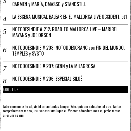
CARMEN y MARÍA, DMASSO y STANDSTILL
LA ESCENA MUSICAL BALEAR EN EL MALLORCA LIVE OCCIDENT. pt1
NOTODESINDIE # 212: ROAD TO MALLORCA LIVE – MARIBEL
MAYANS y JOE ORSON
NOTODOESINDIE # 208: NOTODOESCRANC con FIN DEL MUNDO,
TEMPLES y SVSTO
NOTODOESINDIE # 207: GENN y LA MILAGROSA
NOTODOESINDIE # 206: ESPECIAL SILOÉ
ABOUT US
Labore nonumes te vel, vis id errem tantas tempor. Solet quidam salutatus at quo. Tantas
comprehensam te sea, usu sanctus similique ei. Viderer admodum mea et, probo tantas
alienum ne vim.