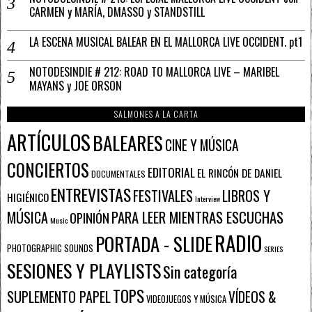
CARMEN y MARÍA, DMASSO y STANDSTILL
LA ESCENA MUSICAL BALEAR EN EL MALLORCA LIVE OCCIDENT. pt1
NOTODESINDIE # 212: ROAD TO MALLORCA LIVE – MARIBEL
MAYANS y JOE ORSON
SALMONES A LA CARTA
ARTÍCULOS
BALEARES
CINE Y MÚSICA
CONCIERTOS
EDITORIAL
EL RINCÓN DE DANIEL
DOCUMENTALES
ENTREVISTAS
FESTIVALES
LIBROS Y
HIGIÉNICO
Interview
PARA LEER MIENTRAS ESCUCHAS
MÚSICA
OPINIÓN
Music
RADIO
PORTADA - SLIDE
PHOTOGRAPHIC SOUNDS
SERIES
SESIONES Y PLAYLISTS
Sin categoría
TOPS
SUPLEMENTO PAPEL
VÍDEOS &
VIDEOJUEGOS Y MÚSICA