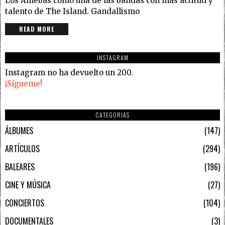
Los Amebas como una de las bandas con más actitud y
talento de The Island. Gandallismo
READ MORE
INSTAGRAM
Instagram no ha devuelto un 200.
¡Sígueme!
CATEGORIAS
ÁLBUMES
147
ARTÍCULOS
294
BALEARES
196
CINE Y MÚSICA
27
CONCIERTOS
104
DOCUMENTALES
3