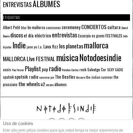
ÁLBUMES
ENTREVISTAS
ETIQUETAS
CONCIERTOS
ceremoney
cultura
Albert Petit
bn mallorca
blur
canciones
David
entrevistas
discos
el día eléctrico
Escorpio
FESTIVALES
es gremi
Bowie
folk
mallorca
Indie
los planetas
Lava fizz
jane yo
l.a.
hipster
música
Notodoesindie
MALLORCA LIve FESTIVAL
radio
Playlist
pop
rock
Salvatge Cor
oasis
SEXY SADIE
Pau Forner
Relatos Cortos
sputnik radio
The Beatles
sputnik
the
the indian summer
summer pie
the cure
the wheels
u2
álbumes
prussians
verano
Uso de cookies
Este sitio web utiliza cookies para que usted tenga la mejor experiencia de