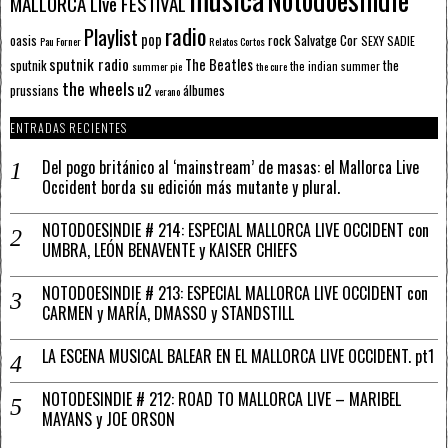
MALLORCA LIve FESTIVAL
radio
Playlist
pop
rock
Salvatge Cor
oasis
SEXY SADIE
Pau Forner
Relatos Cortos
sputnik radio
The Beatles
sputnik
the
the indian summer
summer pie
the cure
the wheels
u2
álbumes
prussians
verano
ENTRADAS RECIENTES
Del pogo británico al ‘mainstream’ de masas: el Mallorca Live
Occident borda su edición más mutante y plural.
NOTODOESINDIE # 214: ESPECIAL MALLORCA LIVE OCCIDENT con
UMBRA, LEÓN BENAVENTE y KAISER CHIEFS
NOTODOESINDIE # 213: ESPECIAL MALLORCA LIVE OCCIDENT con
CARMEN y MARÍA, DMASSO y STANDSTILL
LA ESCENA MUSICAL BALEAR EN EL MALLORCA LIVE OCCIDENT. pt1
NOTODESINDIE # 212: ROAD TO MALLORCA LIVE – MARIBEL
MAYANS y JOE ORSON