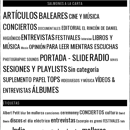
SALMONES A LA CARTA
ARTÍCULOS
BALEARES
CINE Y MÚSICA
CONCIERTOS
EDITORIAL
EL RINCÓN DE DANIEL
DOCUMENTALES
ENTREVISTAS
FESTIVALES
LIBROS Y
HIGIÉNICO
Interview
PARA LEER MIENTRAS ESCUCHAS
MÚSICA
OPINIÓN
Music
RADIO
PORTADA - SLIDE
PHOTOGRAPHIC SOUNDS
SERIES
SESIONES Y PLAYLISTS
Sin categoría
TOPS
SUPLEMENTO PAPEL
VÍDEOS &
VIDEOJUEGOS Y MÚSICA
ÁLBUMES
ENTREVISTAS
ETIQUETAS
CONCIERTOS
ceremoney
cultura
Albert Petit
bn mallorca
blur
canciones
David
entrevistas
discos
el día eléctrico
Escorpio
FESTIVALES
es gremi
Bowie
folk
mallorca
Indie