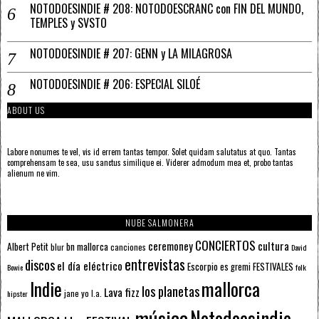
NOTODOESINDIE # 208: NOTODOESCRANC con FIN DEL MUNDO,
TEMPLES y SVSTO
NOTODOESINDIE # 207: GENN y LA MILAGROSA
NOTODOESINDIE # 206: ESPECIAL SILOÉ
ABOUT US
Labore nonumes te vel, vis id errem tantas tempor. Solet quidam salutatus at quo. Tantas
comprehensam te sea, usu sanctus similique ei. Viderer admodum mea et, probo tantas
alienum ne vim.
NUBE SALMONERA
CONCIERTOS
ceremoney
cultura
Albert Petit
bn mallorca
blur
canciones
David
entrevistas
discos
el día eléctrico
Escorpio
FESTIVALES
es gremi
Bowie
folk
mallorca
Indie
los planetas
Lava fizz
jane yo
l.a.
hipster
música
Notodoesindie