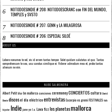
NOTODOESINDIE # 208: NOTODOESCRANC con FIN DEL MUNDO,
TEMPLES y SVSTO
NOTODOESINDIE # 207: GENN y LA MILAGROSA
NOTODOESINDIE # 206: ESPECIAL SILOÉ
ABOUT US
Labore nonumes te vel, vis id errem tantas tempor. Solet quidam salutatus at quo. Tantas
comprehensam te sea, usu sanctus similique ei. Viderer admodum mea et, probo tantas
alienum ne vim.
NUBE SALMONERA
CONCIERTOS
ceremoney
cultura
Albert Petit
bn mallorca
blur
canciones
David
entrevistas
discos
el día eléctrico
Escorpio
FESTIVALES
es gremi
Bowie
folk
mallorca
Indie
los planetas
Lava fizz
jane yo
l.a.
hipster