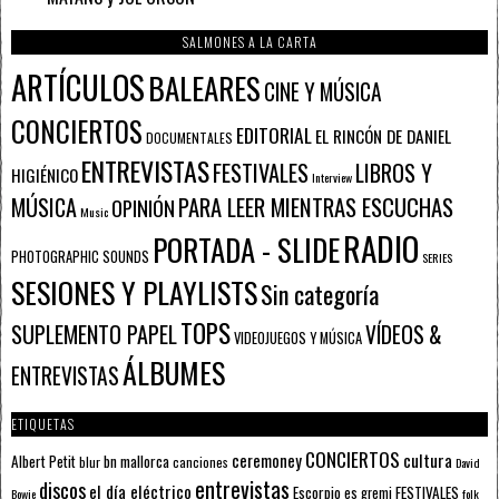
SALMONES A LA CARTA
ARTÍCULOS
BALEARES
CINE Y MÚSICA
CONCIERTOS
EDITORIAL
EL RINCÓN DE DANIEL
DOCUMENTALES
ENTREVISTAS
FESTIVALES
LIBROS Y
HIGIÉNICO
Interview
PARA LEER MIENTRAS ESCUCHAS
MÚSICA
OPINIÓN
Music
RADIO
PORTADA - SLIDE
PHOTOGRAPHIC SOUNDS
SERIES
SESIONES Y PLAYLISTS
Sin categoría
TOPS
SUPLEMENTO PAPEL
VÍDEOS &
VIDEOJUEGOS Y MÚSICA
ÁLBUMES
ENTREVISTAS
ETIQUETAS
CONCIERTOS
ceremoney
cultura
Albert Petit
bn mallorca
blur
canciones
David
entrevistas
discos
el día eléctrico
Escorpio
FESTIVALES
es gremi
Bowie
folk