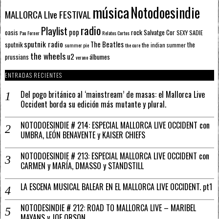
música
Notodoesindie
MALLORCA LIve FESTIVAL
radio
Playlist
pop
rock
Salvatge Cor
oasis
SEXY SADIE
Pau Forner
Relatos Cortos
sputnik radio
The Beatles
sputnik
the
the indian summer
summer pie
the cure
the wheels
u2
álbumes
prussians
verano
ENTRADAS RECIENTES
Del pogo británico al ‘mainstream’ de masas: el Mallorca Live
Occident borda su edición más mutante y plural.
NOTODOESINDIE # 214: ESPECIAL MALLORCA LIVE OCCIDENT con
UMBRA, LEÓN BENAVENTE y KAISER CHIEFS
NOTODOESINDIE # 213: ESPECIAL MALLORCA LIVE OCCIDENT con
CARMEN y MARÍA, DMASSO y STANDSTILL
LA ESCENA MUSICAL BALEAR EN EL MALLORCA LIVE OCCIDENT. pt1
NOTODESINDIE # 212: ROAD TO MALLORCA LIVE – MARIBEL
MAYANS y JOE ORSON