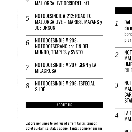
MALLORCA LIVE OCCIDENT. pt1
NOTODESINDIE # 212: ROAD TO
MALLORCA LIVE – MARIBEL MAYANS y
Del 
JOE ORSON
de m
bord
plur
NOTODOESINDIE # 208:
NOTODOESCRANC con FIN DEL
MUNDO, TEMPLES y SVSTO
NOT
MAL
UMB
NOTODOESINDIE # 207: GENN y LA
CHI
MILAGROSA
NOT
NOTODOESINDIE # 206: ESPECIAL
MAL
SILOÉ
CAR
STA
ABOUT US
LA 
MAL
Labore nonumes te vel, vis id errem tantas tempor.
Solet quidam salutatus at quo. Tantas comprehensam
NOT