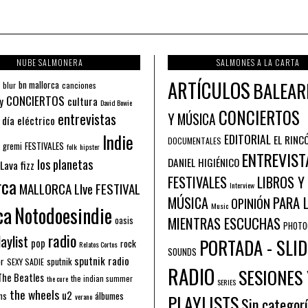
NUBE SALMONERA
SALMONES A LA CARTA
ARTÍCULOS
BALEAR
bn mallorca
blur
canciones
CONCIERTOS
y
cultura
David Bowie
CONCIERTOS
entrevistas
Y MÚSICA
 día eléctrico
Indie
EDITORIAL
EL RINC
DOCUMENTALES
FESTIVALES
 gremi
folk
hipster
ENTREVIST
los planetas
DANIEL HIGIÉNICO
Lava fizz
FESTIVALES
LIBROS Y
rca
MALLORCA LIve FESTIVAL
Interview
PARA 
MÚSICA
OPINIÓN
ca
Music
Notodoesindie
MIENTRAS ESCUCHAS
oasis
PHOTO
radio
aylist
PORTADA - SLID
pop
rock
Relatos Cortos
SOUNDS
sputnik radio
or
sputnik
SEXY SADIE
RADIO
SESIONES 
The Beatles
the indian summer
the cure
SERIES
the wheels
u2
álbumes
ns
PLAYLISTS
verano
Sin categor