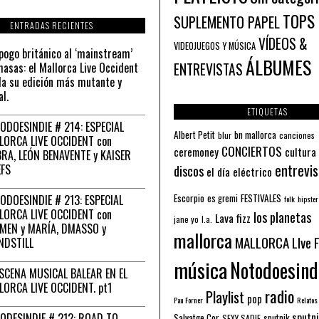
TOPS
SUPLEMENTO PAPEL
ENTRADAS RECIENTES
VÍDEOS &
VIDEOJUEGOS Y MÚSICA
pogo británico al ‘mainstream’
ÁLBUMES
asas: el Mallorca Live Occident
ENTREVISTAS
a su edición más mutante y
al.
ETIQUETAS
ODOESINDIE # 214: ESPECIAL
Albert Petit
bn mallorca
blur
canciones
LORCA LIVE OCCIDENT con
CONCIERTOS
ceremoney
cultura
RA, LEÓN BENAVENTE y KAISER
entrevis
EFS
discos
el día eléctrico
Escorpio
FESTIVALES
ODOESINDIE # 213: ESPECIAL
es gremi
folk
hipster
LORCA LIVE OCCIDENT con
los planetas
Lava fizz
jane yo
l.a.
MEN y MARÍA, DMASSO y
mallorca
MALLORCA LIve 
NDSTILL
música
Notodoesind
ESCENA MUSICAL BALEAR EN EL
LORCA LIVE OCCIDENT. pt1
radio
Playlist
pop
Pau Forner
Relatos
sputni
ODESINDIE # 212: ROAD TO
Salvatge Cor
sputnik
SEXY SADIE