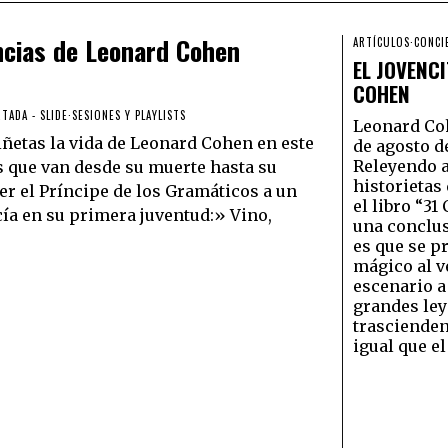
ncias de Leonard Cohen
ARTÍCULOS
·
CONCI
EL JOVENC
COHEN
TADA - SLIDE
·
SESIONES Y PLAYLISTS
Leonard Coh
viñetas la vida de Leonard Cohen en este
de agosto d
Releyendo a
 que van desde su muerte hasta su
historietas
er el Príncipe de los Gramáticos a un
el libro “31
ía en su primera juventud:» Vino,
una conclus
es que se p
mágico al ve
escenario a
grandes le
trasciende
igual que el