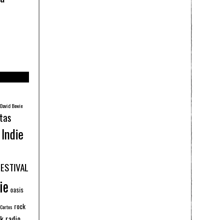
David Bowie
tas
Indie
FESTIVAL
ie
oasis
rock
 Cortos
k radio