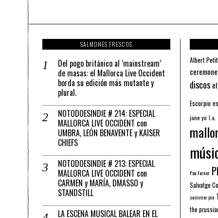
SALMONES FRESCOS
Albert Petit
Del pogo británico al ‘mainstream’
ceremone
de masas: el Mallorca Live Occident
borda su edición más mutante y
discos
el
plural.
Escorpio
es
NOTODOESINDIE # 214: ESPECIAL
jane yo
l.a.
MALLORCA LIVE OCCIDENT con
mallo
UMBRA, LEÓN BENAVENTE y KAISER
CHIEFS
músi
NOTODOESINDIE # 213: ESPECIAL
Pl
MALLORCA LIVE OCCIDENT con
Pau Forner
CARMEN y MARÍA, DMASSO y
Salvatge C
STANDSTILL
summer pie
the prussia
LA ESCENA MUSICAL BALEAR EN EL