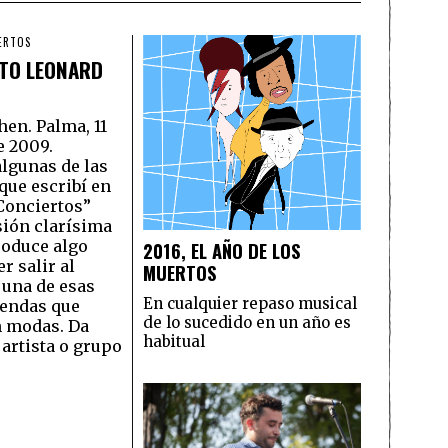
ERTOS
ITO LEONARD
en. Palma, 11
e 2009.
lgunas de las
 que escribí en
 Conciertos”
ión clarísima
roduce algo
2016, EL AÑO DE LOS
r salir al
MUERTOS
 una de esas
En cualquier repaso musical
yendas que
de lo sucedido en un año es
n modas. Da
habitual
 artista o grupo