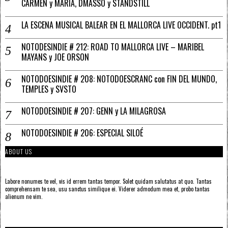
CARMEN y MARÍA, DMASSO y STANDSTILL
LA ESCENA MUSICAL BALEAR EN EL MALLORCA LIVE OCCIDENT. pt1
NOTODESINDIE # 212: ROAD TO MALLORCA LIVE – MARIBEL
MAYANS y JOE ORSON
NOTODOESINDIE # 208: NOTODOESCRANC con FIN DEL MUNDO,
TEMPLES y SVSTO
NOTODOESINDIE # 207: GENN y LA MILAGROSA
NOTODOESINDIE # 206: ESPECIAL SILOÉ
ABOUT US
Labore nonumes te vel, vis id errem tantas tempor. Solet quidam salutatus at quo. Tantas
comprehensam te sea, usu sanctus similique ei. Viderer admodum mea et, probo tantas
alienum ne vim.