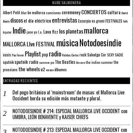
NUBE SALMONERA
CONCIERTOS
ceremoney
cultura
Albert Petit
bn mallorca
blur
canciones
David
entrevistas
discos
el día eléctrico
Escorpio
FESTIVALES
es gremi
Bowie
folk
mallorca
Indie
los planetas
Lava fizz
jane yo
l.a.
hipster
música
Notodoesindie
MALLORCA LIve FESTIVAL
radio
Playlist
pop
rock
Salvatge Cor
oasis
SEXY SADIE
Pau Forner
Relatos Cortos
sputnik radio
The Beatles
sputnik
the
the indian summer
summer pie
the cure
the wheels
u2
álbumes
prussians
verano
ENTRADAS RECIENTES
Del pogo británico al ‘mainstream’ de masas: el Mallorca Live
Occident borda su edición más mutante y plural.
NOTODOESINDIE # 214: ESPECIAL MALLORCA LIVE OCCIDENT con
UMBRA, LEÓN BENAVENTE y KAISER CHIEFS
NOTODOESINDIE # 213: ESPECIAL MALLORCA LIVE OCCIDENT con