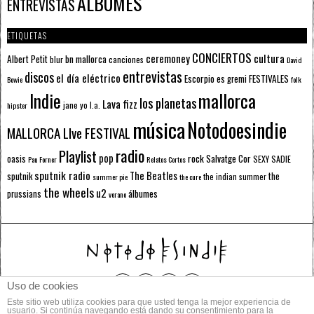
ÁLBUMES
ENTREVISTAS
ETIQUETAS
CONCIERTOS
ceremoney
cultura
Albert Petit
bn mallorca
blur
canciones
David
entrevistas
discos
el día eléctrico
Escorpio
FESTIVALES
es gremi
Bowie
folk
mallorca
Indie
los planetas
Lava fizz
jane yo
l.a.
hipster
música
Notodoesindie
MALLORCA LIve FESTIVAL
radio
Playlist
pop
rock
Salvatge Cor
oasis
SEXY SADIE
Pau Forner
Relatos Cortos
sputnik radio
The Beatles
sputnik
the
the indian summer
summer pie
the cure
the wheels
u2
álbumes
prussians
verano
Uso de cookies
Este sitio web utiliza cookies para que usted tenga la mejor experiencia de
© 2014 Todos los derechos reservados.
usuario. Si continúa navegando está dando su consentimiento para la