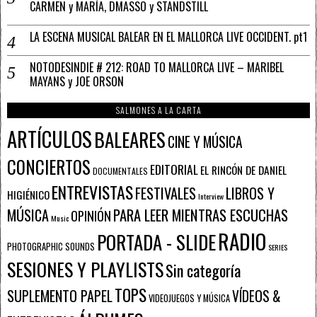
CARMEN y MARÍA, DMASSO y STANDSTILL
LA ESCENA MUSICAL BALEAR EN EL MALLORCA LIVE OCCIDENT. pt1
NOTODESINDIE # 212: ROAD TO MALLORCA LIVE – MARIBEL
MAYANS y JOE ORSON
SALMONES A LA CARTA
ARTÍCULOS
BALEARES
CINE Y MÚSICA
CONCIERTOS
EDITORIAL
EL RINCÓN DE DANIEL
DOCUMENTALES
ENTREVISTAS
FESTIVALES
LIBROS Y
HIGIÉNICO
Interview
PARA LEER MIENTRAS ESCUCHAS
MÚSICA
OPINIÓN
Music
RADIO
PORTADA - SLIDE
PHOTOGRAPHIC SOUNDS
SERIES
SESIONES Y PLAYLISTS
Sin categoría
TOPS
SUPLEMENTO PAPEL
VÍDEOS &
VIDEOJUEGOS Y MÚSICA