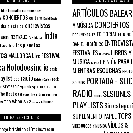
NUBE SALMONERA
SALMONES A LA CARTA
ARTÍCULOS
BALEAR
bn mallorca
blur
canciones
CONCIERTOS
y
cultura
David Bowie
CONCIERTOS
entrevistas
Y MÚSICA
 día eléctrico
Indie
EDITORIAL
EL RINC
DOCUMENTALES
FESTIVALES
 gremi
folk
hipster
ENTREVIST
los planetas
DANIEL HIGIÉNICO
Lava fizz
FESTIVALES
LIBROS Y
rca
MALLORCA LIve FESTIVAL
Interview
PARA 
MÚSICA
OPINIÓN
ca
Music
Notodoesindie
MIENTRAS ESCUCHAS
oasis
PHOTO
radio
aylist
PORTADA - SLID
pop
rock
Relatos Cortos
SOUNDS
sputnik radio
or
sputnik
SEXY SADIE
RADIO
SESIONES 
The Beatles
the indian summer
the cure
SERIES
the wheels
u2
álbumes
ns
PLAYLISTS
verano
Sin categor
TOPS
SUPLEMENTO PAPEL
ENTRADAS RECIENTES
VÍDEOS &
VIDEOJUEGOS Y MÚSICA
pogo británico al ‘mainstream’