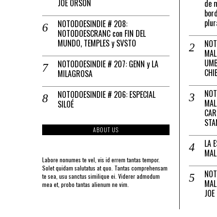
JOE ORSON
de m
bord
plur
NOTODOESINDIE # 208:
NOTODOESCRANC con FIN DEL
MUNDO, TEMPLES y SVSTO
NOT
MAL
UMB
NOTODOESINDIE # 207: GENN y LA
CHI
MILAGROSA
NOT
NOTODOESINDIE # 206: ESPECIAL
MAL
SILOÉ
CAR
STA
ABOUT US
LA 
MAL
Labore nonumes te vel, vis id errem tantas tempor.
Solet quidam salutatus at quo. Tantas comprehensam
NOT
te sea, usu sanctus similique ei. Viderer admodum
MAL
mea et, probo tantas alienum ne vim.
JOE