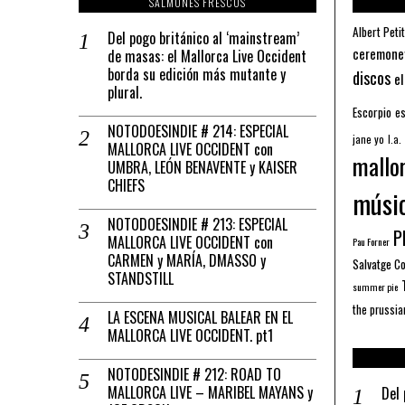
SALMONES FRESCOS
Albert Petit
Del pogo británico al ‘mainstream’
ceremone
de masas: el Mallorca Live Occident
borda su edición más mutante y
discos
el
plural.
Escorpio
es
NOTODOESINDIE # 214: ESPECIAL
jane yo
l.a.
MALLORCA LIVE OCCIDENT con
mallo
UMBRA, LEÓN BENAVENTE y KAISER
CHIEFS
músi
NOTODOESINDIE # 213: ESPECIAL
Pl
MALLORCA LIVE OCCIDENT con
Pau Forner
CARMEN y MARÍA, DMASSO y
Salvatge C
STANDSTILL
summer pie
the prussia
LA ESCENA MUSICAL BALEAR EN EL
MALLORCA LIVE OCCIDENT. pt1
NOTODESINDIE # 212: ROAD TO
MALLORCA LIVE – MARIBEL MAYANS y
Del 