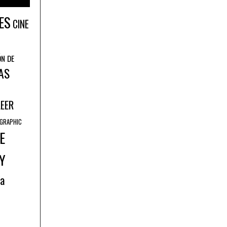
ES
CINE
ÓN DE
AS
LEER
GRAPHIC
E
Y
ía