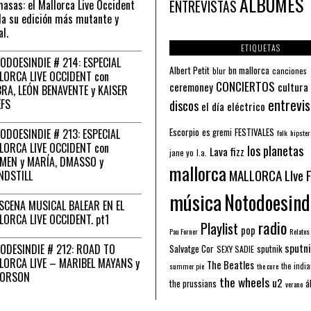
ÁLBUMES
asas: el Mallorca Live Occident
ENTREVISTAS
a su edición más mutante y
al.
ETIQUETAS
ODOESINDIE # 214: ESPECIAL
Albert Petit
bn mallorca
blur
canciones
LORCA LIVE OCCIDENT con
CONCIERTOS
ceremoney
cultura
RA, LEÓN BENAVENTE y KAISER
entrevis
EFS
discos
el día eléctrico
Escorpio
FESTIVALES
ODOESINDIE # 213: ESPECIAL
es gremi
folk
hipster
LORCA LIVE OCCIDENT con
los planetas
Lava fizz
jane yo
l.a.
MEN y MARÍA, DMASSO y
mallorca
MALLORCA LIve 
NDSTILL
música
Notodoesind
ESCENA MUSICAL BALEAR EN EL
LORCA LIVE OCCIDENT. pt1
radio
Playlist
pop
Pau Forner
Relatos
sputni
ODESINDIE # 212: ROAD TO
Salvatge Cor
sputnik
SEXY SADIE
LORCA LIVE – MARIBEL MAYANS y
The Beatles
the indi
summer pie
the cure
 ORSON
the wheels
u2
á
the prussians
verano