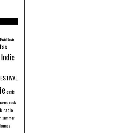
David Bowie
tas
Indie
FESTIVAL
ie
oasis
rock
 Cortos
k radio
an summer
lbumes