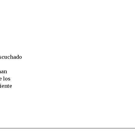
escuchado
man
e los
iente