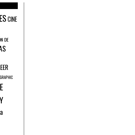
ES
CINE
ÓN DE
AS
LEER
GRAPHIC
E
Y
ía