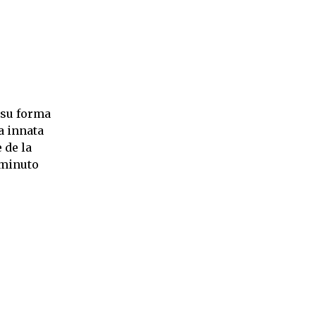
 su forma
a innata
 de la
 minuto