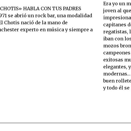
Era yo un m
 «CHOTIS» HABLA CON TUS PADRES
joven al que
71 se abrió un rock bar, una modalidad
impresiona
El Chotis nació de la mano de
capitanes d
anchester experto en música y siempre a
regatistas, 
iban con los
mozos bron
campeones d
exitosas mu
elegantes, y
modernas… 
buen rollet
y todo él se