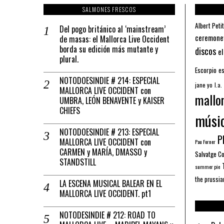
SALMONES FRESCOS
Albert Petit
Del pogo británico al ‘mainstream’
ceremone
de masas: el Mallorca Live Occident
borda su edición más mutante y
discos
el
plural.
Escorpio
es
NOTODOESINDIE # 214: ESPECIAL
jane yo
l.a.
MALLORCA LIVE OCCIDENT con
mallo
UMBRA, LEÓN BENAVENTE y KAISER
CHIEFS
músi
NOTODOESINDIE # 213: ESPECIAL
Pl
MALLORCA LIVE OCCIDENT con
Pau Forner
CARMEN y MARÍA, DMASSO y
Salvatge C
STANDSTILL
summer pie
the prussia
LA ESCENA MUSICAL BALEAR EN EL
MALLORCA LIVE OCCIDENT. pt1
NOTODESINDIE # 212: ROAD TO