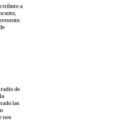
 tributo a
ncanto,
presente.
de
radio de
la
rado las
en
e nos