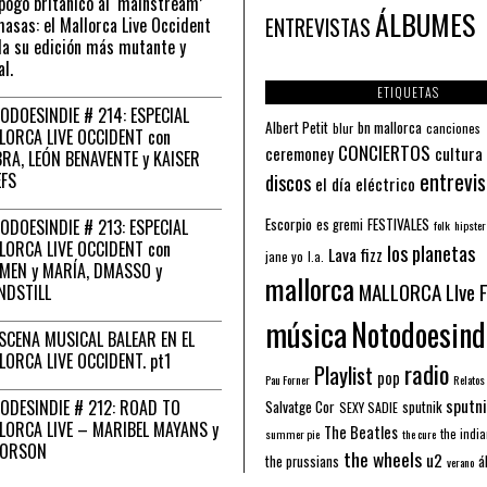
pogo británico al ‘mainstream’
ÁLBUMES
asas: el Mallorca Live Occident
ENTREVISTAS
a su edición más mutante y
al.
ETIQUETAS
ODOESINDIE # 214: ESPECIAL
Albert Petit
bn mallorca
blur
canciones
LORCA LIVE OCCIDENT con
CONCIERTOS
ceremoney
cultura
RA, LEÓN BENAVENTE y KAISER
entrevis
EFS
discos
el día eléctrico
Escorpio
FESTIVALES
ODOESINDIE # 213: ESPECIAL
es gremi
folk
hipster
LORCA LIVE OCCIDENT con
los planetas
Lava fizz
jane yo
l.a.
MEN y MARÍA, DMASSO y
mallorca
MALLORCA LIve 
NDSTILL
música
Notodoesind
ESCENA MUSICAL BALEAR EN EL
LORCA LIVE OCCIDENT. pt1
radio
Playlist
pop
Pau Forner
Relatos
sputni
ODESINDIE # 212: ROAD TO
Salvatge Cor
sputnik
SEXY SADIE
LORCA LIVE – MARIBEL MAYANS y
The Beatles
the indi
summer pie
the cure
 ORSON
the wheels
u2
á
the prussians
verano