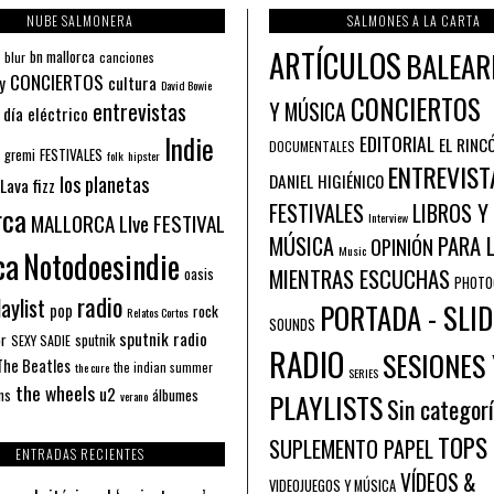
NUBE SALMONERA
SALMONES A LA CARTA
ARTÍCULOS
BALEAR
bn mallorca
blur
canciones
CONCIERTOS
y
cultura
David Bowie
CONCIERTOS
entrevistas
Y MÚSICA
 día eléctrico
Indie
EDITORIAL
EL RINC
DOCUMENTALES
FESTIVALES
 gremi
folk
hipster
ENTREVIST
los planetas
DANIEL HIGIÉNICO
Lava fizz
FESTIVALES
LIBROS Y
rca
MALLORCA LIve FESTIVAL
Interview
PARA 
MÚSICA
OPINIÓN
ca
Music
Notodoesindie
MIENTRAS ESCUCHAS
oasis
PHOTO
radio
aylist
PORTADA - SLID
pop
rock
Relatos Cortos
SOUNDS
sputnik radio
or
sputnik
SEXY SADIE
RADIO
SESIONES 
The Beatles
the indian summer
the cure
SERIES
the wheels
u2
álbumes
ns
PLAYLISTS
verano
Sin categor
TOPS
SUPLEMENTO PAPEL
ENTRADAS RECIENTES
VÍDEOS &
VIDEOJUEGOS Y MÚSICA