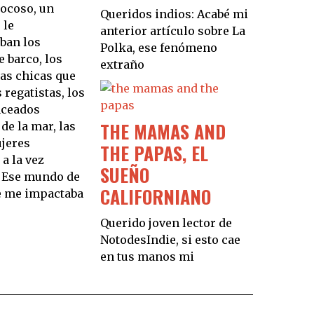
ocoso, un
Queridos indios: Acabé mi
 le
anterior artículo sobre La
ban los
Polka, ese fenómeno
e barco, los
extraño
las chicas que
 regatistas, los
ceados
THE MAMAS AND
e la mar, las
jeres
THE PAPAS, EL
 a la vez
SUEÑO
Ese mundo de
CALIFORNIANO
e me impactaba
Querido joven lector de
NotodesIndie, si esto cae
en tus manos mi