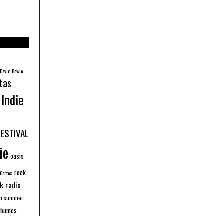
David Bowie
tas
Indie
FESTIVAL
ie
oasis
rock
 Cortos
k radio
an summer
lbumes