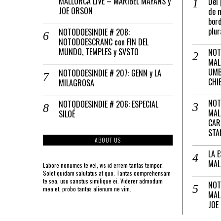
MALLORCA LIVE – MARIBEL MAYANS y
Del 
JOE ORSON
de m
bord
plur
NOTODOESINDIE # 208:
NOTODOESCRANC con FIN DEL
MUNDO, TEMPLES y SVSTO
NOT
MAL
UMB
NOTODOESINDIE # 207: GENN y LA
CHI
MILAGROSA
NOT
NOTODOESINDIE # 206: ESPECIAL
MAL
SILOÉ
CAR
STA
ABOUT US
LA 
MAL
Labore nonumes te vel, vis id errem tantas tempor.
Solet quidam salutatus at quo. Tantas comprehensam
te sea, usu sanctus similique ei. Viderer admodum
NOT
mea et, probo tantas alienum ne vim.
MAL
JOE