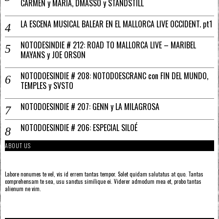
CARMEN y MARÍA, DMASSO y STANDSTILL
LA ESCENA MUSICAL BALEAR EN EL MALLORCA LIVE OCCIDENT. pt1
NOTODESINDIE # 212: ROAD TO MALLORCA LIVE – MARIBEL
MAYANS y JOE ORSON
NOTODOESINDIE # 208: NOTODOESCRANC con FIN DEL MUNDO,
TEMPLES y SVSTO
NOTODOESINDIE # 207: GENN y LA MILAGROSA
NOTODOESINDIE # 206: ESPECIAL SILOÉ
ABOUT US
Labore nonumes te vel, vis id errem tantas tempor. Solet quidam salutatus at quo. Tantas
comprehensam te sea, usu sanctus similique ei. Viderer admodum mea et, probo tantas
alienum ne vim.