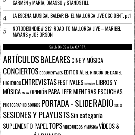
CARMEN y MARÍA, DMASSO y STANDSTILL
LA ESCENA MUSICAL BALEAR EN EL MALLORCA LIVE OCCIDENT. pt1
NOTODESINDIE # 212: ROAD TO MALLORCA LIVE – MARIBEL
MAYANS y JOE ORSON
SALMONES A LA CARTA
ARTÍCULOS
BALEARES
CINE Y MÚSICA
CONCIERTOS
EDITORIAL
EL RINCÓN DE DANIEL
DOCUMENTALES
ENTREVISTAS
FESTIVALES
LIBROS Y
HIGIÉNICO
Interview
PARA LEER MIENTRAS ESCUCHAS
MÚSICA
OPINIÓN
Music
RADIO
PORTADA - SLIDE
PHOTOGRAPHIC SOUNDS
SERIES
SESIONES Y PLAYLISTS
Sin categoría
TOPS
SUPLEMENTO PAPEL
VÍDEOS &
VIDEOJUEGOS Y MÚSICA