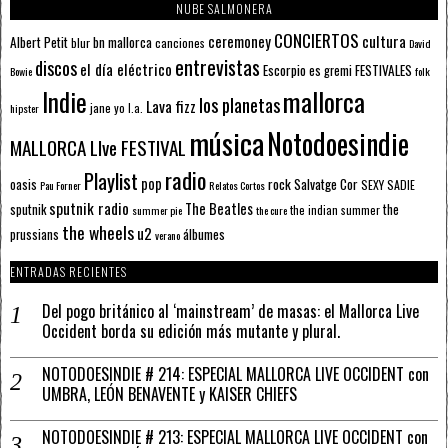
NUBE SALMONERA
CONCIERTOS
ceremoney
cultura
Albert Petit
bn mallorca
blur
canciones
David
entrevistas
discos
el día eléctrico
Escorpio
FESTIVALES
es gremi
Bowie
folk
mallorca
Indie
los planetas
Lava fizz
jane yo
l.a.
hipster
música
Notodoesindie
MALLORCA LIve FESTIVAL
radio
Playlist
pop
rock
Salvatge Cor
oasis
SEXY SADIE
Pau Forner
Relatos Cortos
sputnik radio
The Beatles
sputnik
the
the indian summer
summer pie
the cure
the wheels
u2
álbumes
prussians
verano
ENTRADAS RECIENTES
Del pogo británico al ‘mainstream’ de masas: el Mallorca Live
Occident borda su edición más mutante y plural.
NOTODOESINDIE # 214: ESPECIAL MALLORCA LIVE OCCIDENT con
UMBRA, LEÓN BENAVENTE y KAISER CHIEFS
NOTODOESINDIE # 213: ESPECIAL MALLORCA LIVE OCCIDENT con