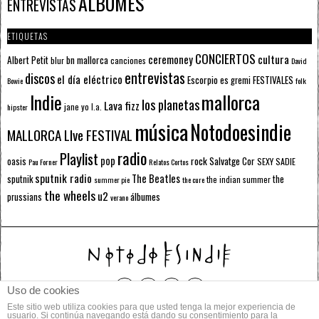
ÁLBUMES
ENTREVISTAS
ETIQUETAS
CONCIERTOS
ceremoney
cultura
Albert Petit
bn mallorca
blur
canciones
David
entrevistas
discos
el día eléctrico
Escorpio
FESTIVALES
es gremi
Bowie
folk
mallorca
Indie
los planetas
Lava fizz
jane yo
l.a.
hipster
música
Notodoesindie
MALLORCA LIve FESTIVAL
radio
Playlist
pop
rock
Salvatge Cor
oasis
SEXY SADIE
Pau Forner
Relatos Cortos
sputnik radio
The Beatles
sputnik
the
the indian summer
summer pie
the cure
the wheels
u2
álbumes
prussians
verano
Uso de cookies
Este sitio web utiliza cookies para que usted tenga la mejor experiencia de
© 2014 Todos los derechos reservados.
usuario. Si continúa navegando está dando su consentimiento para la