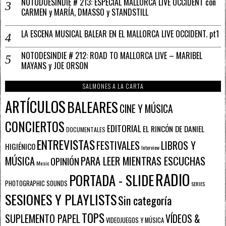
NOTODOESINDIE # 213: ESPECIAL MALLORCA LIVE OCCIDENT con
CARMEN y MARÍA, DMASSO y STANDSTILL
LA ESCENA MUSICAL BALEAR EN EL MALLORCA LIVE OCCIDENT. pt1
NOTODESINDIE # 212: ROAD TO MALLORCA LIVE – MARIBEL
MAYANS y JOE ORSON
SALMONES A LA CARTA
ARTÍCULOS
BALEARES
CINE Y MÚSICA
CONCIERTOS
EDITORIAL
EL RINCÓN DE DANIEL
DOCUMENTALES
ENTREVISTAS
FESTIVALES
LIBROS Y
HIGIÉNICO
Interview
PARA LEER MIENTRAS ESCUCHAS
MÚSICA
OPINIÓN
Music
RADIO
PORTADA - SLIDE
PHOTOGRAPHIC SOUNDS
SERIES
SESIONES Y PLAYLISTS
Sin categoría
TOPS
SUPLEMENTO PAPEL
VÍDEOS &
VIDEOJUEGOS Y MÚSICA