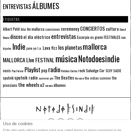
ÁLBUMES
ENTREVISTAS
ETIQUETAS
CONCIERTOS
ceremoney
cultura
Albert Petit
bn mallorca
blur
canciones
David
entrevistas
discos
el día eléctrico
Escorpio
FESTIVALES
es gremi
Bowie
folk
mallorca
Indie
los planetas
Lava fizz
jane yo
l.a.
hipster
música
Notodoesindie
MALLORCA LIve FESTIVAL
radio
Playlist
pop
rock
Salvatge Cor
oasis
SEXY SADIE
Pau Forner
Relatos Cortos
sputnik radio
The Beatles
sputnik
the
the indian summer
summer pie
the cure
the wheels
u2
álbumes
prussians
verano
Uso de cookies
Este sitio web utiliza cookies para que usted tenga la mejor experiencia de