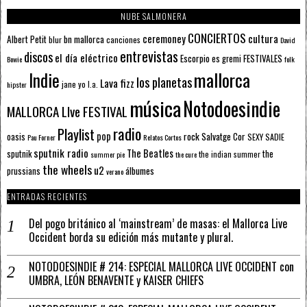
NUBE SALMONERA
CONCIERTOS
ceremoney
cultura
Albert Petit
bn mallorca
blur
canciones
David
entrevistas
discos
el día eléctrico
Escorpio
FESTIVALES
es gremi
Bowie
folk
mallorca
Indie
los planetas
Lava fizz
jane yo
l.a.
hipster
música
Notodoesindie
MALLORCA LIve FESTIVAL
radio
Playlist
pop
rock
Salvatge Cor
oasis
SEXY SADIE
Pau Forner
Relatos Cortos
sputnik radio
The Beatles
sputnik
the
the indian summer
summer pie
the cure
the wheels
u2
álbumes
prussians
verano
ENTRADAS RECIENTES
Del pogo británico al ‘mainstream’ de masas: el Mallorca Live
Occident borda su edición más mutante y plural.
NOTODOESINDIE # 214: ESPECIAL MALLORCA LIVE OCCIDENT con
UMBRA, LEÓN BENAVENTE y KAISER CHIEFS