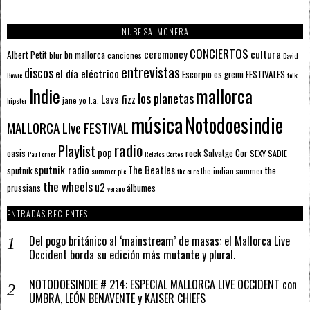
NUBE SALMONERA
CONCIERTOS
ceremoney
cultura
Albert Petit
bn mallorca
blur
canciones
David
entrevistas
discos
el día eléctrico
Escorpio
FESTIVALES
es gremi
Bowie
folk
mallorca
Indie
los planetas
Lava fizz
jane yo
l.a.
hipster
música
Notodoesindie
MALLORCA LIve FESTIVAL
radio
Playlist
pop
rock
Salvatge Cor
oasis
SEXY SADIE
Pau Forner
Relatos Cortos
sputnik radio
The Beatles
sputnik
the
the indian summer
summer pie
the cure
the wheels
u2
álbumes
prussians
verano
ENTRADAS RECIENTES
Del pogo británico al ‘mainstream’ de masas: el Mallorca Live
Occident borda su edición más mutante y plural.
NOTODOESINDIE # 214: ESPECIAL MALLORCA LIVE OCCIDENT con
UMBRA, LEÓN BENAVENTE y KAISER CHIEFS