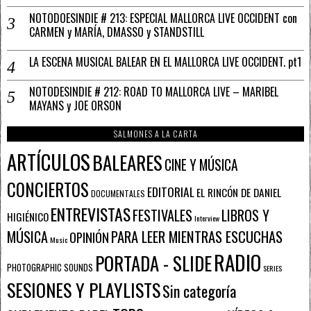
NOTODOESINDIE # 213: ESPECIAL MALLORCA LIVE OCCIDENT con
CARMEN y MARÍA, DMASSO y STANDSTILL
LA ESCENA MUSICAL BALEAR EN EL MALLORCA LIVE OCCIDENT. pt1
NOTODESINDIE # 212: ROAD TO MALLORCA LIVE – MARIBEL
MAYANS y JOE ORSON
SALMONES A LA CARTA
ARTÍCULOS
BALEARES
CINE Y MÚSICA
CONCIERTOS
EDITORIAL
EL RINCÓN DE DANIEL
DOCUMENTALES
ENTREVISTAS
FESTIVALES
LIBROS Y
HIGIÉNICO
Interview
PARA LEER MIENTRAS ESCUCHAS
MÚSICA
OPINIÓN
Music
RADIO
PORTADA - SLIDE
PHOTOGRAPHIC SOUNDS
SERIES
SESIONES Y PLAYLISTS
Sin categoría