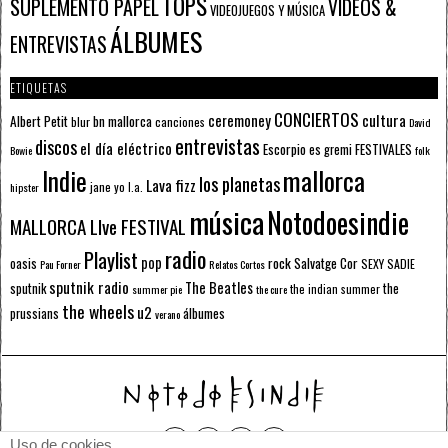
TOPS
SUPLEMENTO PAPEL
VÍDEOS &
VIDEOJUEGOS Y MÚSICA
ÁLBUMES
ENTREVISTAS
ETIQUETAS
CONCIERTOS
ceremoney
cultura
Albert Petit
bn mallorca
blur
canciones
David
entrevistas
discos
el día eléctrico
Escorpio
FESTIVALES
es gremi
Bowie
folk
mallorca
Indie
los planetas
Lava fizz
jane yo
l.a.
hipster
música
Notodoesindie
MALLORCA LIve FESTIVAL
radio
Playlist
pop
rock
Salvatge Cor
oasis
SEXY SADIE
Pau Forner
Relatos Cortos
sputnik radio
The Beatles
sputnik
the
the indian summer
summer pie
the cure
the wheels
u2
álbumes
prussians
verano
Uso de cookies