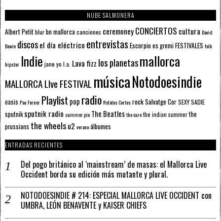
NUBE SALMONERA
CONCIERTOS
ceremoney
cultura
Albert Petit
bn mallorca
blur
canciones
David
entrevistas
discos
el día eléctrico
Escorpio
FESTIVALES
es gremi
Bowie
folk
mallorca
Indie
los planetas
Lava fizz
jane yo
l.a.
hipster
música
Notodoesindie
MALLORCA LIve FESTIVAL
radio
Playlist
pop
rock
Salvatge Cor
oasis
SEXY SADIE
Pau Forner
Relatos Cortos
sputnik radio
The Beatles
sputnik
the
the indian summer
summer pie
the cure
the wheels
u2
álbumes
prussians
verano
ENTRADAS RECIENTES
Del pogo británico al ‘mainstream’ de masas: el Mallorca Live
Occident borda su edición más mutante y plural.
NOTODOESINDIE # 214: ESPECIAL MALLORCA LIVE OCCIDENT con
UMBRA, LEÓN BENAVENTE y KAISER CHIEFS