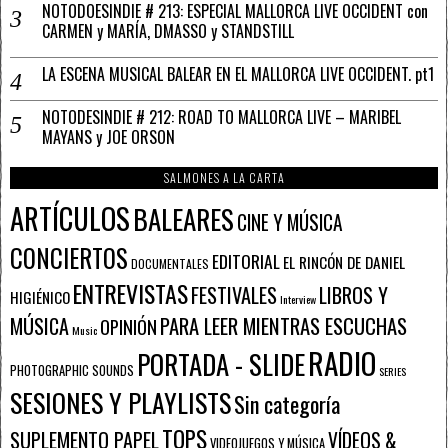
NOTODOESINDIE # 213: ESPECIAL MALLORCA LIVE OCCIDENT con
CARMEN y MARÍA, DMASSO y STANDSTILL
LA ESCENA MUSICAL BALEAR EN EL MALLORCA LIVE OCCIDENT. pt1
NOTODESINDIE # 212: ROAD TO MALLORCA LIVE – MARIBEL
MAYANS y JOE ORSON
SALMONES A LA CARTA
ARTÍCULOS
BALEARES
CINE Y MÚSICA
CONCIERTOS
EDITORIAL
EL RINCÓN DE DANIEL
DOCUMENTALES
ENTREVISTAS
FESTIVALES
LIBROS Y
HIGIÉNICO
Interview
PARA LEER MIENTRAS ESCUCHAS
MÚSICA
OPINIÓN
Music
RADIO
PORTADA - SLIDE
PHOTOGRAPHIC SOUNDS
SERIES
SESIONES Y PLAYLISTS
Sin categoría
TOPS
SUPLEMENTO PAPEL
VÍDEOS &
VIDEOJUEGOS Y MÚSICA