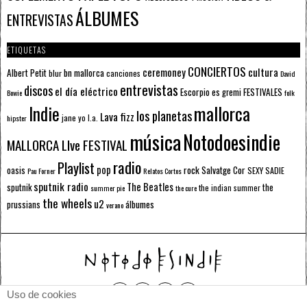
ÁLBUMES
ENTREVISTAS
ETIQUETAS
CONCIERTOS
ceremoney
cultura
Albert Petit
bn mallorca
blur
canciones
David
entrevistas
discos
el día eléctrico
Escorpio
FESTIVALES
es gremi
Bowie
folk
mallorca
Indie
los planetas
Lava fizz
jane yo
l.a.
hipster
música
Notodoesindie
MALLORCA LIve FESTIVAL
radio
Playlist
pop
rock
Salvatge Cor
oasis
SEXY SADIE
Pau Forner
Relatos Cortos
sputnik radio
The Beatles
sputnik
the
the indian summer
summer pie
the cure
the wheels
u2
álbumes
prussians
verano
Uso de cookies