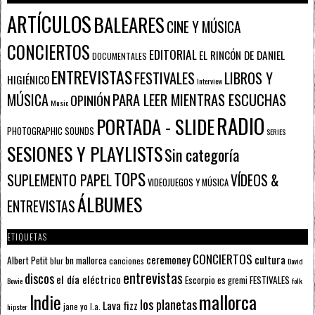
ARTÍCULOS
BALEARES
CINE Y MÚSICA
CONCIERTOS
EDITORIAL
EL RINCÓN DE DANIEL
DOCUMENTALES
ENTREVISTAS
FESTIVALES
LIBROS Y
HIGIÉNICO
Interview
PARA LEER MIENTRAS ESCUCHAS
MÚSICA
OPINIÓN
Music
RADIO
PORTADA - SLIDE
PHOTOGRAPHIC SOUNDS
SERIES
SESIONES Y PLAYLISTS
Sin categoría
TOPS
SUPLEMENTO PAPEL
VÍDEOS &
VIDEOJUEGOS Y MÚSICA
ÁLBUMES
ENTREVISTAS
ETIQUETAS
CONCIERTOS
ceremoney
cultura
Albert Petit
bn mallorca
blur
canciones
David
entrevistas
discos
el día eléctrico
Escorpio
FESTIVALES
es gremi
Bowie
folk
mallorca
Indie
los planetas
Lava fizz
jane yo
l.a.
hipster