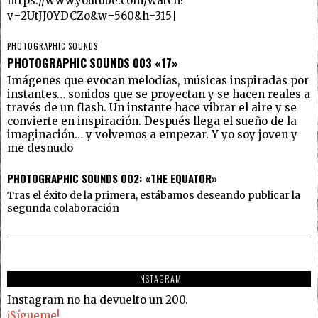
https://www.youtube.com/watch?
v=2UtJJ0YDCZo&w=560&h=315]
PHOTOGRAPHIC SOUNDS
PHOTOGRAPHIC SOUNDS 003 «17»
Imágenes que evocan melodías, músicas inspiradas por
instantes… sonidos que se proyectan y se hacen reales a
través de un flash. Un instante hace vibrar el aire y se
convierte en inspiración. Después llega el sueño de la
imaginación… y volvemos a empezar. Y yo soy joven y
me desnudo
PHOTOGRAPHIC SOUNDS OO2: «THE EQUATOR»
Tras el éxito de la primera, estábamos deseando publicar la
segunda colaboración
INSTAGRAM
Instagram no ha devuelto un 200.
¡Sígueme!