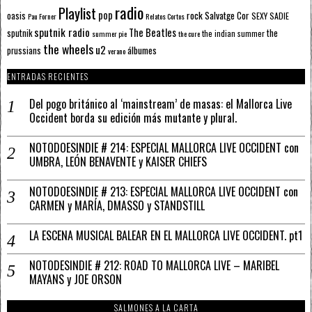
radio
Playlist
pop
rock
Salvatge Cor
oasis
SEXY SADIE
Pau Forner
Relatos Cortos
sputnik radio
The Beatles
sputnik
the
the indian summer
summer pie
the cure
the wheels
u2
álbumes
prussians
verano
ENTRADAS RECIENTES
Del pogo británico al ‘mainstream’ de masas: el Mallorca Live
Occident borda su edición más mutante y plural.
NOTODOESINDIE # 214: ESPECIAL MALLORCA LIVE OCCIDENT con
UMBRA, LEÓN BENAVENTE y KAISER CHIEFS
NOTODOESINDIE # 213: ESPECIAL MALLORCA LIVE OCCIDENT con
CARMEN y MARÍA, DMASSO y STANDSTILL
LA ESCENA MUSICAL BALEAR EN EL MALLORCA LIVE OCCIDENT. pt1
NOTODESINDIE # 212: ROAD TO MALLORCA LIVE – MARIBEL
MAYANS y JOE ORSON
SALMONES A LA CARTA