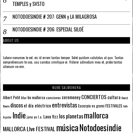
TEMPLES y SVSTO
NOTODOESINDIE # 207: GENN y LA MILAGROSA
NOTODOESINDIE # 206: ESPECIAL SILOÉ
ABOUT US
Labore nonumes te vel, vis id errem tantas tempor. Solet quidam salutatus at quo. Tantas
comprehensam te sea, usu sanctus similique ei. Viderer admodum mea et, probo tantas
alienum ne vim.
NUBE SALMONERA
CONCIERTOS
ceremoney
cultura
Albert Petit
bn mallorca
blur
canciones
David
entrevistas
discos
el día eléctrico
Escorpio
FESTIVALES
es gremi
Bowie
folk
mallorca
Indie
los planetas
Lava fizz
jane yo
l.a.
hipster
música
Notodoesindie
MALLORCA LIve FESTIVAL